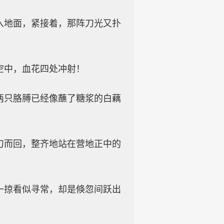
入地面，紧接着，那阵刀光又扑
空中，血花四处冲射！
两只胳膊已经像蘸了糖浆的白藕
刀而回，整齐地站在营地正中的
一掠看似寻常，却是倏忽间跃出