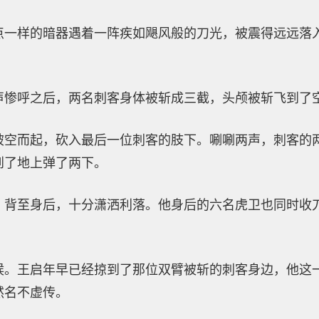
点一样的暗器遇着一阵疾如飓风般的刀光，被震得远远落
声惨呼之后，两名刺客身体被斩成三截，头颅被斩飞到了
破空而起，砍入最后一位刺客的肢下。唰唰两声，刺客的
到了地上弹了两下。
，背至身后，十分潇洒利落。他身后的六名虎卫也同时收
候。王启年早已经掠到了那位双臂被斩的刺客身边，他这
然名不虚传。