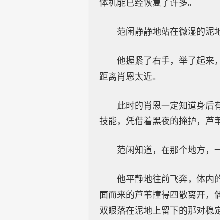
体机能已经恢复了许多。
范闲静静地站在微湿的泥
他握紧了右手，举了起来
距离肖恩太近。
此时的肖恩一定知道身后
技能，凭借着黑夜的掩护，芦
范闲知道，在那个地方，
他平静地往前飞奔，体内
面而来的芦苇撞得四散离开，
双眼落在泥地上留下的那对稳