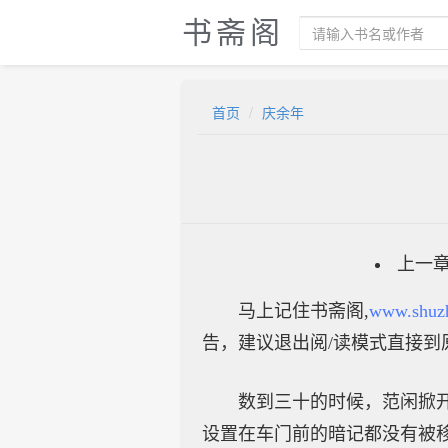
书斋阁
首页
庆余年
上一
马上记住书斋阁,
www.shuz
告，建议退出阅/读模式直接到
数到三十的时候，范闲掀
设置在车门前的暗记都没有被