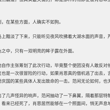
到，在某些方面，人确实不如狗。
马上黯淡了下来，只能听见夜风吹拂着大湖水面的声音，
色之中，只有一双明亮的眸子露在外面。
他自作主张筹划了此次行动，毕竟整个使团没有人敢反对
这也是一次很冒险的行动，如果肖恩真的借机逃了出去，
对庆国的某些具体人发出致命的一击。范闲无论如何，也
出了几声怪异的响声，范闲抽动了一下鼻翼，隔着那层特
，看来已经死了，肖恩居然能够在一个照面间，悄无声息