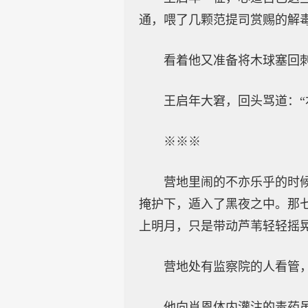
通，喂了几颗范提司赏赐的解
看着他又准备将木球塞回
王启年大窘，回头骂道：“
※※※
营地里闹的不亦乐乎的时
掩护下，遁入了黑夜之中。那
上明月，只是带动芦苇轻轻摇
营地处有监察院的人看管
他向肖恩体内灌注的毒药