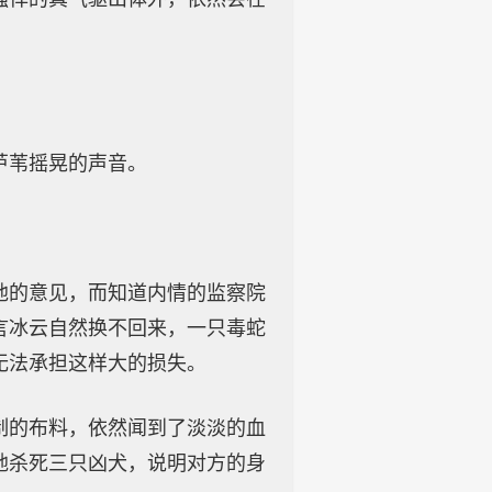
芦苇摇晃的声音。
他的意见，而知道内情的监察院
言冰云自然换不回来，一只毒蛇
无法承担这样大的损失。
制的布料，依然闻到了淡淡的血
地杀死三只凶犬，说明对方的身