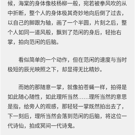
候，海棠的身体像枝杨柳一般，宛若被拳风吹的从
中折断，整个人的身体极其奇妙地向后倒了过去，
以自己的脚跟为轴，画了一个半圆，片刻之后，整
个人如同一道风般，飘到了范闲的身后，轻抬右
掌，拍向范闲的后脑。
看似简单的一个动作，但在范闲的速度与当时
极短的辰光映照之下，却显得无比精妙。
而她的那随意一掌，就像拍苍蝇一样，拍得是
如此随心随性，如此理所当然……理所当然的意思
是指，给旁人的观感，那轻轻一掌既然拍出去了，
下一刻后，理所当然会落到范闲的后脑，将这位一
代诗仙，拍成冥间一代诗鬼。