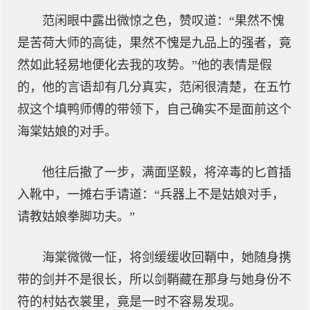
范闲眼中露出微惊之色，赞叹道：“果然不愧
是苦荷大师的高徒，果然不愧是九品上的强者，竟
然如此轻易地便化去我的攻势。”他的表情是假
的，他的言语却有几分真实，范闲很清楚，在五竹
叔这个填鸭师傅的带领下，自己确实不是面前这个
海棠姑娘的对手。
他往后撤了一步，满面坚毅，将淬毒的匕首插
入靴中，一摊右手请道：“兵器上不是姑娘对手，
请教姑娘拳脚功夫。”
海棠微微一怔，将剑缓缓收回鞘中，她随身携
带的剑并不是很长，所以剑鞘藏在那身与她身份不
符的村姑衣裳里，竟是一时不容易发现。