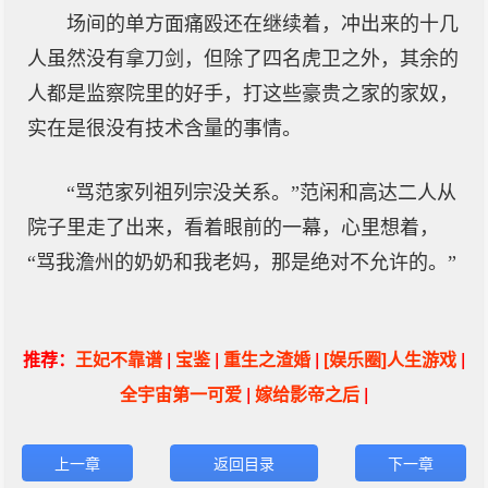
场间的单方面痛殴还在继续着，冲出来的十几
人虽然没有拿刀剑，但除了四名虎卫之外，其余的
人都是监察院里的好手，打这些豪贵之家的家奴，
实在是很没有技术含量的事情。
“骂范家列祖列宗没关系。”范闲和高达二人从
院子里走了出来，看着眼前的一幕，心里想着，
“骂我澹州的奶奶和我老妈，那是绝对不允许的。”
推荐：
王妃不靠谱
|
宝鉴
|
重生之渣婚
|
[娱乐圈]人生游戏
|
全宇宙第一可爱
|
嫁给影帝之后
|
上一章
返回目录
下一章