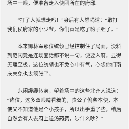
场中一眼，便准备走入使团所在的府邸。
“打了人就想走吗！”身后有人怒喝道：“敢打
我们侯府家的小少爷，你们真是吃了豹子胆了。”
本来御林军那位统领已经控制住了局面，没料
到范闲竟是连场面话都不说一句，便要入府，显得
无理至极，这位统领也不免心中有气，心想你们南
庆未免也太嚣张了。
范闲缓缓转身，望着场中的这些北齐人说道：
“诸位，这多双眼睛看着的，贵公子偷袭本使，本
使又不知道他是个小孩子，所以出手重了些，稍后
自然会有人去府上送汤药费，吵什么吵？”