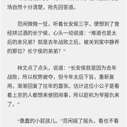
场自然十分清楚，抢先回答道。
范闲微微一怔，听着长安侯三字，便想到了曾
经拼过酒的长宁侯，心头一动说道：“难道也是太
后的亲兄弟？就是去年战败之后，被关到家中静养
的那位？长宁侯的弟弟？”
林文点了点头，说道：“长安侯就是因为去年
战败，所以权势被夺，但今年太后下旨，重新复
用，渐渐回复了往年的嚣张。估计这位小公子是看
着上京的人都想来使团闹事，所以趁机为爷报仇来
了。”
“愚蠢的小屁孩儿。”范闲摇了摇头，看也不看