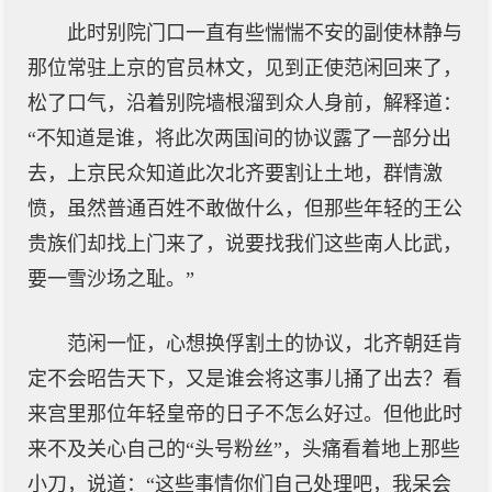
此时别院门口一直有些惴惴不安的副使林静与
那位常驻上京的官员林文，见到正使范闲回来了，
松了口气，沿着别院墙根溜到众人身前，解释道：
“不知道是谁，将此次两国间的协议露了一部分出
去，上京民众知道此次北齐要割让土地，群情激
愤，虽然普通百姓不敢做什么，但那些年轻的王公
贵族们却找上门来了，说要找我们这些南人比武，
要一雪沙场之耻。”
范闲一怔，心想换俘割土的协议，北齐朝廷肯
定不会昭告天下，又是谁会将这事儿捅了出去？看
来宫里那位年轻皇帝的日子不怎么好过。但他此时
来不及关心自己的“头号粉丝”，头痛看着地上那些
小刀，说道：“这些事情你们自己处理吧，我呆会