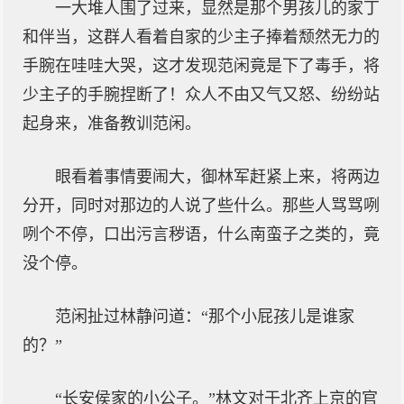
一大堆人围了过来，显然是那个男孩儿的家丁
和伴当，这群人看着自家的少主子捧着颓然无力的
手腕在哇哇大哭，这才发现范闲竟是下了毒手，将
少主子的手腕捏断了！众人不由又气又怒、纷纷站
起身来，准备教训范闲。
眼看着事情要闹大，御林军赶紧上来，将两边
分开，同时对那边的人说了些什么。那些人骂骂咧
咧个不停，口出污言秽语，什么南蛮子之类的，竟
没个停。
范闲扯过林静问道：“那个小屁孩儿是谁家
的？”
“长安侯家的小公子。”林文对于北齐上京的官