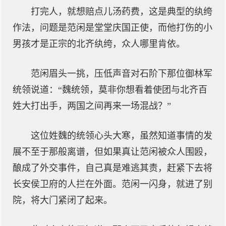
打完人，就想赔点儿汤药费，这是典型的纨绔
作法，问题是范闲是堂堂庆国正使，而他打伤的小
男孩才是正宗的北齐纨绔，众人哪里肯依。
范闲眉头一挑，压低声音对石阶下那位御林军
统领说道：“魏统领，莫非你想看着使团与北齐百
姓大打出手，两国之间再来一场混战？”
这位姓魏的统领心头大寒，虽然知道事情的发
展不至于那般离谱，但如果真让范闲被众人围殴，
酿成了外交事件，自己真是难逃其责，赶紧下去将
长安侯卫府的人拦在外面。范闲一闪身，就进了别
院，将大门紧闭了起来。