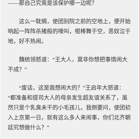
——那自己究竟是该保护哪一边呢？
这么一耽搁，使团别院之前的空地上，便开始
响起一阵阵杀猪般的嚎叫，棍棒舞于空，恶奴泣于
地，好不热闹。
魏统领怒道：“王大人，莫非你想把事情闹大
不成？”
“废话，这是我想闹大的？”王启年大怒道：
“都准备和提司大人的母亲发生超友谊关系了，虽
然只是个乳臭未干的小毛孩儿，我倒要问，使团初
入上京第一日，就有这么多人来闹事，你们北齐朝
廷究想做什么？”