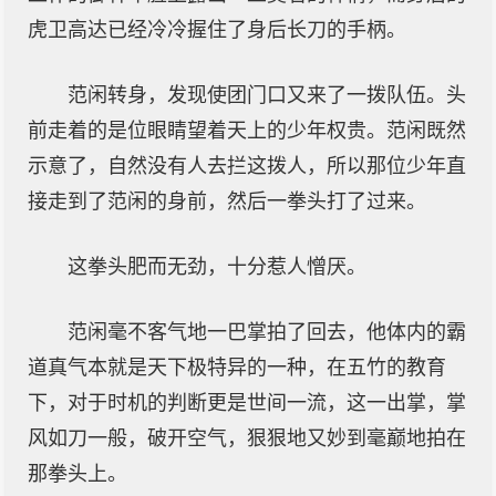
虎卫高达已经冷冷握住了身后长刀的手柄。
范闲转身，发现使团门口又来了一拨队伍。头
前走着的是位眼睛望着天上的少年权贵。范闲既然
示意了，自然没有人去拦这拨人，所以那位少年直
接走到了范闲的身前，然后一拳头打了过来。
这拳头肥而无劲，十分惹人憎厌。
范闲毫不客气地一巴掌拍了回去，他体内的霸
道真气本就是天下极特异的一种，在五竹的教育
下，对于时机的判断更是世间一流，这一出掌，掌
风如刀一般，破开空气，狠狠地又妙到毫巅地拍在
那拳头上。