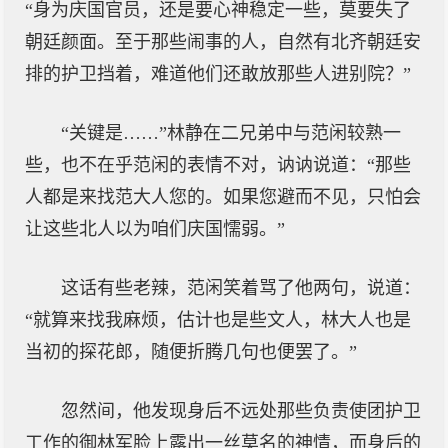
“身为庆国官员，还是要心神稳定一些，莫要失了
朝廷颜面。至于那些闹事的人，自然有北齐朝廷安
排的护卫挡着，难道他们还敢放那些人进别院？”
“关键是……”林静在二兄弟中与范闲较熟一
些，也不在乎范闲的表情不对，讷讷说道：“那些
人都是来找范大人您的。如果您避而不见，只怕会
让这些北人以为咱们庆国懦弱。”
这话有些老辣，范闲笑着骂了他两句，说道：
“就算来找我麻烦，估计也是些文人，林大人也是
当初的探花郎，随便折腾几句也便罢了。”
忽然间，他发现身后不远处那些负责使团护卫
工作的御林军脸上露出一丝莫名的神情，而身后的