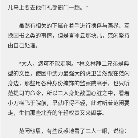
儿马上要去他们礼部衙门一趟。”
虽然有相关的下属在着手进行换俘与画界、互
换国书之类的事情，但是言冰云那块儿，范闲坚持
由自己处理。
“大人，您可不能走啊。”林文林静二兄弟是典
型的文臣，使团中武力最强大的虎卫当然跟在范闲
身边，那些用各种身份掩饰的监察院高手，也只听
范提司的命令，所以二人身处敌国心脏之中，看着
小刀横飞于院前，早就吓得不轻，此时听着范闲要
走，生怕那些北齐的年轻权贵又来闹事。
范闲皱眉，有些反感地看了二人一眼，说道：