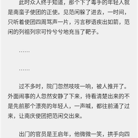
此时众人终于知道，那个下了毒手的年轻人就
是南蛮子使团的正使。见范闲躲了进去，一时间，
只听着使团四周骂声一片，污言秽语疾出如箭，范
闲的列祖列宗可怜兮兮地充当了靶子。
……
……
过不多时，院门忽然吱吱一响，被人推开了。
外面闹事的人忽然安静了下来，待看清楚出来的不
是先前那个漂亮的年轻人，一声喊，都往前涌了过
来，让南庆使团把范闲交出来。
出门的官员是王启年，他微微一笑，拱手向四