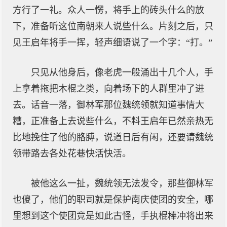
方行了一礼。众人一愣，将手上的砖头什么的放
下，准备听这位南朝来人说些什么。片刻之后，只
见王启年将手一挥，轻声细语说了一个字：“打。”
只见从他身后，像老虎一般涌出十几个人，手
上拿着拖把木棍之类，向着场下的人群里冲了进
去。话音一落，御林军那位魏统领就知道事情大
糟，正准备上去说些什么，不料王启年已然亲热无
比地挽住了他的胳膊，说道日后有闲，还要请魏统
领带路去各处花巷快活快活。
被他这么一扯，魏统领无法发令，那些御林军
也傻了，他们的职司就是保护南庆使团的安全，哪
里想到这个使团竟是如此古怪，手执棍棒冲将出来