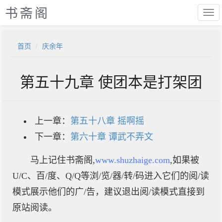
书斋阁
首页
庆余年
第五十九章 使团本是打架团
上一章：
第五十八章 摇啊摇
下一章：
第六十章 谭武不弄文
马上记住书斋阁,
www.shuzhaige.com
,如果被
U/C、百/度、Q/Q等浏/览/器/转/码进入它们的阅/读
模式展示他们的广/告，建议退出阅/读模式直接到
原站阅读。