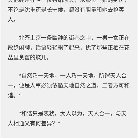
天他经常在陪一位村姑聊天，以那位村姑的身份，
不论是沈重还是长宁侯，都没有胆量和她去抢客
人。
北齐上京一条幽静的街巷之中，一男一女正在
散步闲聊，话语轻轻飘了起来，扰了那些正栖在花
丛里贪蜜的蝶儿。
“自然乃一天地，一人乃一天地，所谓天人合
一，便是人事必须依循天地自然之道，二者方可和
谐。”
“和谐只是表状。大人以为，天人合一，与天
人相通又有何差异？”