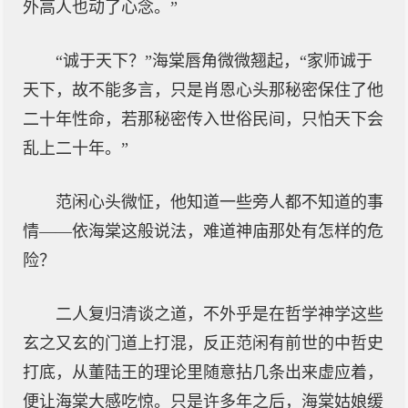
外高人也动了心念。”
“诚于天下？”海棠唇角微微翘起，“家师诚于
天下，故不能多言，只是肖恩心头那秘密保住了他
二十年性命，若那秘密传入世俗民间，只怕天下会
乱上二十年。”
范闲心头微怔，他知道一些旁人都不知道的事
情——依海棠这般说法，难道神庙那处有怎样的危
险？
二人复归清谈之道，不外乎是在哲学神学这些
玄之又玄的门道上打混，反正范闲有前世的中哲史
打底，从董陆王的理论里随意拈几条出来虚应着，
便让海棠大感吃惊。只是许多年之后，海棠姑娘缓