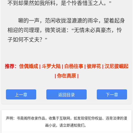
不到却果然如我所料，是个怜香惜玉之人。”
唰的一声，范闲收拢湿漉漉的雨伞，望着起身
相迎的司理理，微笑说道：“无情未必真豪杰，怜
子如何不丈夫？”
推荐：
佳偶婚成
|
斗罗大陆
|
白杨往事
|
彼岸花
|
汉尼拔崛起
|
你在高原
|
上一章
返回目录
下一章
声明：书斋阁所收录作品，收集于互联网，如发现侵犯你权益、违背法律的漫
画小说，请立即通知我们。