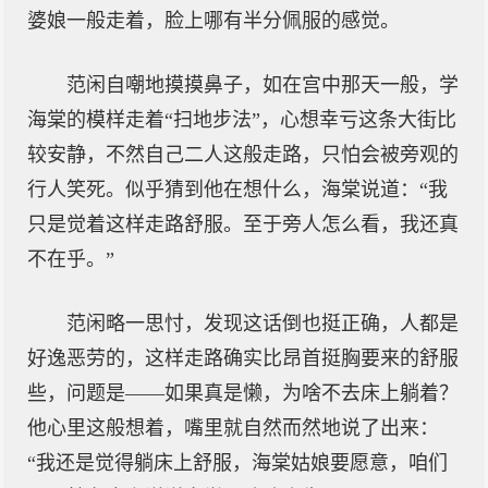
婆娘一般走着，脸上哪有半分佩服的感觉。
范闲自嘲地摸摸鼻子，如在宫中那天一般，学
海棠的模样走着“扫地步法”，心想幸亏这条大街比
较安静，不然自己二人这般走路，只怕会被旁观的
行人笑死。似乎猜到他在想什么，海棠说道：“我
只是觉着这样走路舒服。至于旁人怎么看，我还真
不在乎。”
范闲略一思忖，发现这话倒也挺正确，人都是
好逸恶劳的，这样走路确实比昂首挺胸要来的舒服
些，问题是——如果真是懒，为啥不去床上躺着？
他心里这般想着，嘴里就自然而然地说了出来：
“我还是觉得躺床上舒服，海棠姑娘要愿意，咱们