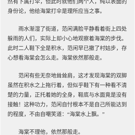
然有下属打伞，但此时就他们两个人，纯以表面的
身份论，他给海棠打伞是理所应当之事。
雨水渐湿了街道，范闲满脸平静看着街上四处
躲雨的人们，实际上却小心地观察着海棠的步伐。
此时二人鞋下全是积水，范闲早已撤了村姑步，存
心想看海棠会怎么走。海棠依然那般走。
范闲有些无奈地耸耸肩，这才发现海棠的双脚
虽然在积水之上拖行着，但似乎鞋下有一种看不清
楚的力量，正托着她的全身，鞋底与水面竟是没有
接触！这种功力，范闲自忖根本不是自己所能达到
的程度，不由自嘲笑道：“海棠水上飘。”
海棠不理他，依然那般走。