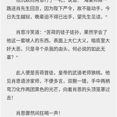
他沉默向肖恩行了一礼，说道：“海棠师妹一
路送肖先生回京，因为陛下严令，故不能动手，今
日先生越狱，晚辈迫不得已出手，望先生见谅。”
肖恩冷笑道：“苦荷的徒子徒孙，果然学会了
他这一套唬人的东西。表面上大仁大义，暗底里大
奸大恶，只是寻个杀我的由头，何必说的如此无
辜？”
此人便是苦荷首徒，皇帝的武道老师狼桃。他
见肖恩语涉家师，不便多言，双腕一错，手中两柄
弯刀化作两团黑色的光芒，向着肖恩的头顶笼罩过
去！
肖恩骤然间狂喝一声！