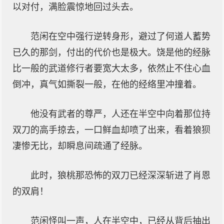
以对付，满脸震惊地回过头去。
范闲在空中强行逆转身形，避过了何道人蓄势
已久的那剑，付出的代价也是极大。饶是他的经脉
比一般的武道修行者要宽大太多，依然止不住心血
倒冲，真气如撕裂一般，在他的经络里冲撞着。
他没有武者的尊严，人还在半空中向着那位持
双刀的高手掠去，一口鲜血却喷了出来，看着狼狈
凄惨无比，却瞬息间疏通了经脉。
此时，狼桃那恐怖的双刀已经深深斩进了肖恩
的双肩！
范闲怪叫一声，人在半空中，已经从背后抽出