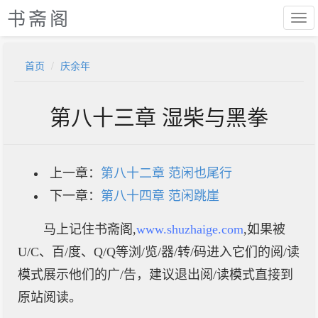
书斋阁
首页
庆余年
第八十三章 湿柴与黑拳
上一章：
第八十二章 范闲也尾行
下一章：
第八十四章 范闲跳崖
马上记住书斋阁,
www.shuzhaige.com
,如果被
U/C、百/度、Q/Q等浏/览/器/转/码进入它们的阅/读
模式展示他们的广/告，建议退出阅/读模式直接到
原站阅读。