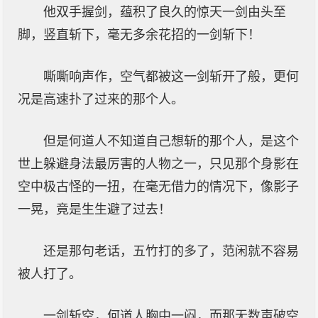
他双手握剑，蕴积了良久的惊天一剑由头至
脚，竖直斩下，毫无多余花招的一剑斩下！
嘶嘶响声作，空气都被这一剑斩开了般，更何
况是高速扑了过来的那个人。
但是何道人不知道自己想斩的那个人，是这个
世上躲避身法最厉害的人物之一，只见那个身影在
空中极古怪的一扭，在毫无借力的情况下，像影子
一晃，竟是生生避了过去！
还是那句老话，五竹打的多了，范闲就不容易
被人打了。
一剑斩空，何道人胸中一闷，而那无数声破空