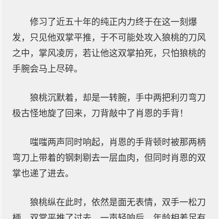
修习了近五十年的纯正内力终于在这一刻爆
发，只见他双掌平推，于不可能处攻入狼桃的刀风
之中，掌风凌厉，若让他这双掌拍死，只怕狼桃的
手腕会马上尽碎。
狼桃沉默着，却是一转腕，手中两把利刃弯刀
极古怪地旋了回来，刀背敲中了肖恩的手背！
嗤嗤两声同时响起，肖恩的手背顿时被那两柄
弯刀上带着的钢刺剔去一层血肉，但同时肖恩的双
掌也递了进去。
狼桃纵在此时，依然是面无表情，双手一松刀
柄，双掌平推了过去。一声轻响后，年龄相差足有