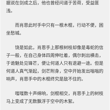
据说在剑成之后，他也曾经问道于苦荷，受益匪
浅。
而肖恩此时手中只有一根木棍，行动不便，困
坐愁城。
饶是如此，肖恩手上那根树枝却像是毒蛇的信
子一般，在自己身体四周伸吐着，偶尔刺出横击，
于诡魅处见锋芒，便让何道人只有退避一途。但是
何道人真气渐起，剑芒附身，空中开始发出嗡嗡的
响声，肖恩手中的木棍终究是敌不住的。
嗤嗤数十声绵响，剑棍相交，肖恩手上的树枝
马上变成了无数飘浮于空中的木絮。