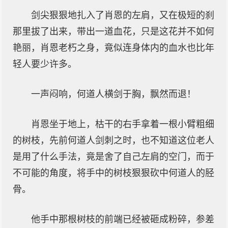
剑尖狠狠地扎入了肖恩的左肩，又在极短的刹
那里拔了出来，带出一道血花，只是这花并不如何
艳丽，肖恩老朽之身，竟似连身体内的血水也比年
轻人要少许多。
一声闷响，何道人横剑于胸，飘然而退！
肖恩坐于地上，枯干的右手拿着一根小臂粗细
的树枝，先前何道人剑刺之时，也不知道这位老人
是用了什么手法，竟是舍了自己左肩的空门，而于
不可能的角度，将手中的树枝狠狠砍中何道人的胫
骨。
他手中那根树枝的前端已经被砸成粉碎，参差