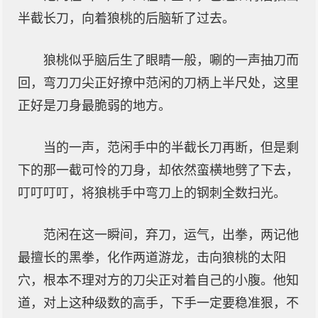
半截长刀，向着狼桃的后脑斩了过去。
狼桃似乎脑后生了眼睛一般，唰的一声抽刀而
回，弯刀刀尖正好撩中范闲的刀柄上半尺处，这里
正好是刀身最脆弱的地方。
当的一声，范闲手中的半截长刀再断，但是剩
下的那一截可怜的刀身，却依然蛮横地劈了下去，
叮叮叮叮，将狼桃手中弯刀上的钢刺全数扫光。
范闲在这一瞬间，弃刀，运气，出拳，两记他
最擅长的黑拳，化作两道游龙，击向狼桃的太阳
穴，根本不理对方的刀尖正对着自己的小腹。他知
道，对上这种级数的高手，下手一定要稳准狠，不