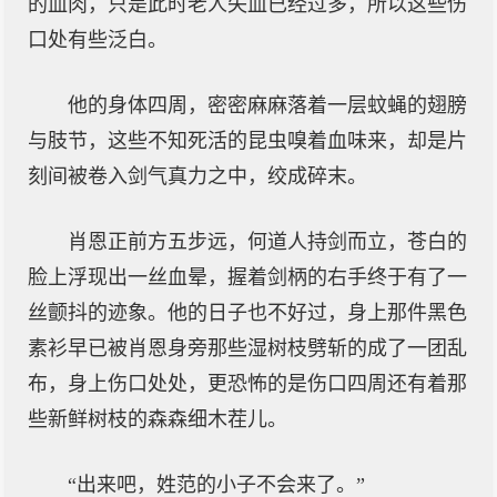
的血肉，只是此时老人失血已经过多，所以这些伤
口处有些泛白。
他的身体四周，密密麻麻落着一层蚊蝇的翅膀
与肢节，这些不知死活的昆虫嗅着血味来，却是片
刻间被卷入剑气真力之中，绞成碎末。
肖恩正前方五步远，何道人持剑而立，苍白的
脸上浮现出一丝血晕，握着剑柄的右手终于有了一
丝颤抖的迹象。他的日子也不好过，身上那件黑色
素衫早已被肖恩身旁那些湿树枝劈斩的成了一团乱
布，身上伤口处处，更恐怖的是伤口四周还有着那
些新鲜树枝的森森细木茬儿。
“出来吧，姓范的小子不会来了。”