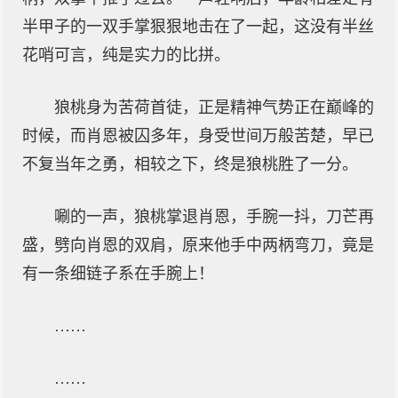
半甲子的一双手掌狠狠地击在了一起，这没有半丝
花哨可言，纯是实力的比拼。
狼桃身为苦荷首徒，正是精神气势正在巅峰的
时候，而肖恩被囚多年，身受世间万般苦楚，早已
不复当年之勇，相较之下，终是狼桃胜了一分。
唰的一声，狼桃掌退肖恩，手腕一抖，刀芒再
盛，劈向肖恩的双肩，原来他手中两柄弯刀，竟是
有一条细链子系在手腕上！
……
……