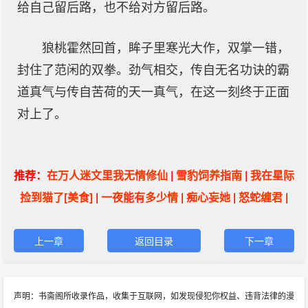
给自己留后路，也不给对方留后路。
狼桃霍然回首，眸子里寒光大作，双掌一错，
封住了范闲的双拳。劲气相交，传自无名功诀的霸
道真气与传自苦荷的天一真气，在这一刻终于正面
对上了。
推荐：
在万人迷文里我无情修仙
|
雪豹饲养指南
|
我在星际
捡到猫了[美食]
|
一夜能有多少情
|
痴心妄她
|
怒蛇缠君
|
上一章
返回目录
下一章
声明：书斋阁所收录作品，收集于互联网，如发现侵犯你权益、违背法律的漫