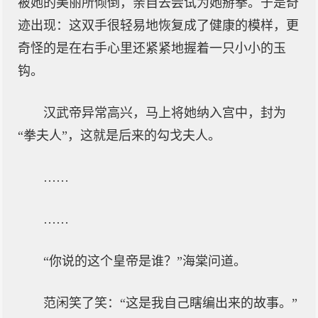
被她的美丽所倾倒，亲自去尝试为她掰拳。于是奇
迹出现：这双手很轻易地恢复成了健康的模样，更
奇怪的是在右手心里还紧紧地握着一只小小的玉
钩。
汉武帝异常高兴，马上将她纳入宫中，封为
“拳夫人”，这就是后来的勾戈夫人。
……
……
“你说的这个皇帝是谁？”海棠问道。
范闲笑了笑：“这是我自己瞎编出来的故事。”