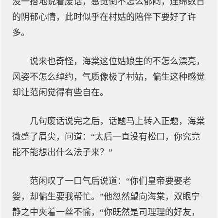
没一搭地说着废话，感觉倒不怎么郁闷，连绵数日
的阴郁心情，此时似乎在村姑的陪伴下要好了许
多。
说来也奇怪，海棠这位姑娘生的不怎么漂亮，
风姿不怎么绰约，气质像极了村姑，偏生这种感觉
却让范闲觉得有些自在。
几句废话说完之后，话题马上转入正题，海棠
微蹙了眉尖，问道：“太后一直没有松口，你究竟
能不能想出什么法子来？”
范闲叹了一口气后说道：“你们皇帝要娶老
婆，却偏生要我帮忙。”他忽然望向海棠，双眼宁
静之中夹着一丝不愉，“你既然是司理理的好友，