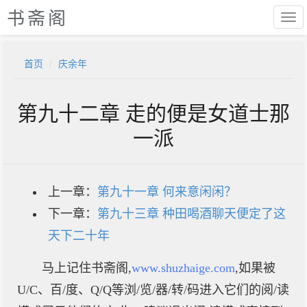
书斋阁
首页
庆余年
第九十二章 走的便是女道士那
一派
上一章：
第九十一章 何来意闲闲？
下一章：
第九十三章 种田喝酒聊天便定了这
天下二十年
马上记住书斋阁,
www.shuzhaige.com
,如果被
U/C、百/度、Q/Q等浏/览/器/转/码进入它们的阅/读