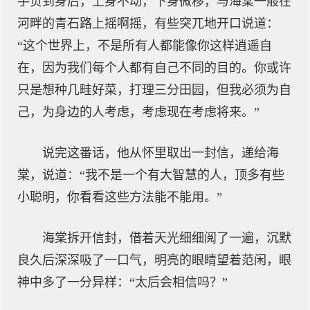
手负到身后，上身不动，下身微移，与海棠一般在
河畔的青石路上摇啊摇，有些突兀地开口说道：
“这个世界上，不是所有人都能像你这样逍遥自
在，因为我们每个人都有自己不同的目的。你或许
只是想种几畦好菜，打理三分田园，但我必须为自
己，为身边的人考虑，考虑现在考虑将来。”
说完这番话，他从怀里取出一封信，递给海
棠，说道：“我不是一个有大智慧的人，顶多有些
小聪明，你看看这些方法能不能用。”
海棠拆开信封，借着天光细细阅了一遍，沉默
良久后深深吸了一口气，明亮的眼睛望着范闲，眼
神中多了一分异样：“太后会相信吗？”