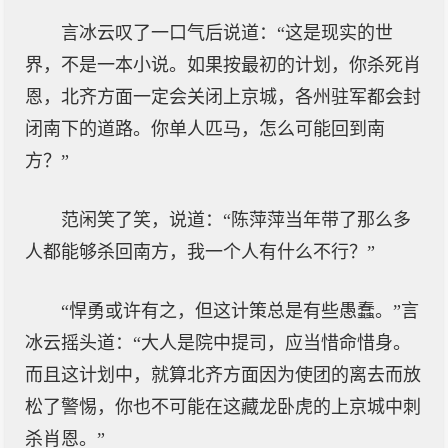
言冰云叹了一口气后说道：“这是现实的世
界，不是一本小说。如果按最初的计划，你杀死肖
恩，北齐方面一定会关闭上京城，各州驻军都会封
闭南下的道路。你单人匹马，怎么可能回到南
方？”
范闲笑了笑，说道：“陈萍萍当年带了那么多
人都能够杀回南方，我一个人有什么不行？”
“悍勇或许有之，但这计策总是有些愚蠢。”言
冰云摇头道：“大人是院中提司，应当惜命惜身。
而且这计划中，就算北齐方面因为使团的离去而放
松了警惕，你也不可能在这藏龙卧虎的上京城中刺
杀肖恩。”