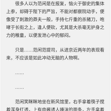
很多人以为范闲是在报复，恼火于御史的集体
上参，却碍于陛下的严旨，不能对都察院动手，便
像受了刺激的莽夫一般，手持七斤重的杀猪刀，咆
哮于长街之上，逢人便砍，尤其是大杀毫无护身之
力的稚童，以便发泄心中的郁闷。
只是……范闲范提司，从进京近两年的表现看
来，不应该是如此冲动无脑的人物啊。
……
……
范闲笑眯眯地坐在新风馆里，右手拿着筷子搅
着浑身红透，上有肉酱诱人唾沫的面条，左手拿着