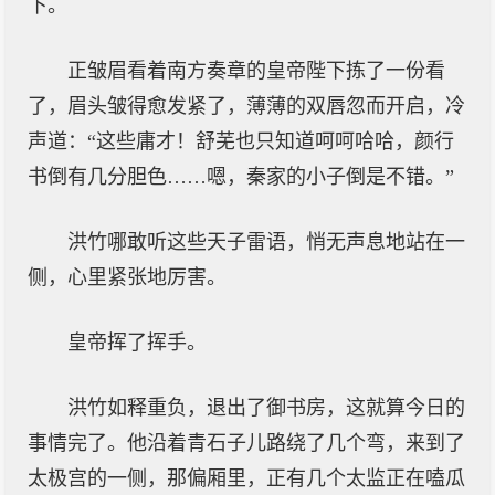
下。
正皱眉看着南方奏章的皇帝陛下拣了一份看
了，眉头皱得愈发紧了，薄薄的双唇忽而开启，冷
声道：“这些庸才！舒芜也只知道呵呵哈哈，颜行
书倒有几分胆色……嗯，秦家的小子倒是不错。”
洪竹哪敢听这些天子雷语，悄无声息地站在一
侧，心里紧张地厉害。
皇帝挥了挥手。
洪竹如释重负，退出了御书房，这就算今日的
事情完了。他沿着青石子儿路绕了几个弯，来到了
太极宫的一侧，那偏厢里，正有几个太监正在嗑瓜