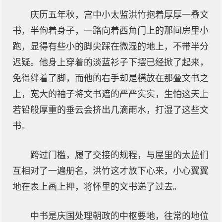
庆历五年秋，宫中小太监洪竹抱着厚厚一叠文
书，半佝着身子，一路向着西角门上的那间房里小
跑，显得有些小的脚尖踩在微湿的地上，不带半分
迟疑。他身上穿着的淡蓝衫子下摆已经掀了起来，
免得绊着了脚，而他的右手却是横放在那叠文书之
上，宽大的袖子将文书遮的严严实实，生怕这天上
若铅般厚重的垂云会挤出几滴雨水，打湿了这些文
书。
跨过门槛，履了交接的规程，与屋里的太监们
互相对了一遍册名，洪竹这才放下心来，小心翼翼
地在表上画上押，将怀里的文书递了过去。
中书是庆国处理朝政的中枢要地，往常的地位