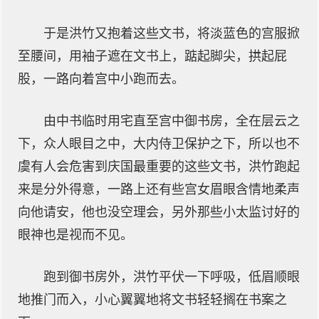
于是洪竹又抱着这些文书，将淡蓝色的宫服掀
至腰间，用袖子遮在文书上，踮起脚尖，拱起屁
股，一路向着宫中小跑而去。
由中书临时用宅直至宫中御书房，全在层云之
下，众人眼目之中，大内侍卫保护之下，所以也不
虞有人会危害到庆国最重要的这些文书，洪竹跑起
来是分外得意，一路上还有些宫女眉眼含情地柔声
向他请安，他也没空理会，另外那些小太监讨好的
眼神也是视而不见。
跑到御书房外，洪竹平伏一下呼吸，低眉顺眼
地推门而入，小心翼翼地将文书轻轻搁在书案之