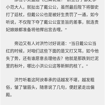
小范大人，就扯出了戴公公，虽然最后陛下将御史
打了廷杖，但戴公公也是被好生责罚了一通，如今
听说，不仅陛下夺了戴公公宣圣旨的差事，就连贵
妃娘娘都准备将他撵出宫去哩。”
旁边又有人对洪竹讨好说道：“当日戴公公当
红的时候，对咱们这些下面的是又打又骂，如今他
失了势，还有谁愿意去理他去？他就是那跌到烂泥
里的秋叶，哪比小洪公公这等新鲜的枝丫。”
洪竹听着这阿谀奉承的话越发不堪，越发粗
俗，皱了皱眉头，随意说了几句，便赶紧走出偏
殿。