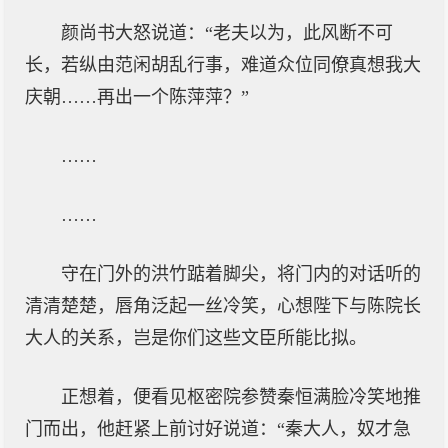
颜尚书大怒说道：“老夫以为，此风断不可
长，若纵由范闲胡乱行事，难道众位同僚真想我大
庆朝……再出一个陈萍萍？”
……
……
守在门外的洪竹踮着脚尖，将门内的对话听的
清清楚楚，唇角泛起一丝冷笑，心想陛下与陈院长
大人的关系，岂是你们这些文臣所能比拟。
正想着，便看见枢密院参赞秦恒满脸冷笑地推
门而出，他赶紧上前讨好说道：“秦大人，奴才急