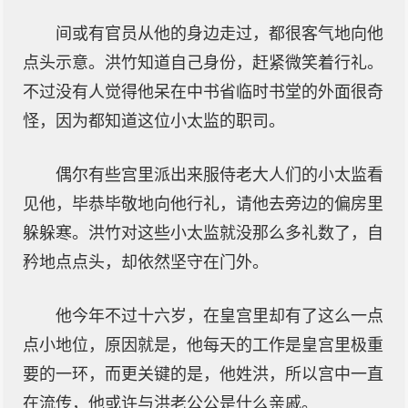
间或有官员从他的身边走过，都很客气地向他
点头示意。洪竹知道自己身份，赶紧微笑着行礼。
不过没有人觉得他呆在中书省临时书堂的外面很奇
怪，因为都知道这位小太监的职司。
偶尔有些宫里派出来服侍老大人们的小太监看
见他，毕恭毕敬地向他行礼，请他去旁边的偏房里
躲躲寒。洪竹对这些小太监就没那么多礼数了，自
矜地点点头，却依然坚守在门外。
他今年不过十六岁，在皇宫里却有了这么一点
点小地位，原因就是，他每天的工作是皇宫里极重
要的一环，而更关键的是，他姓洪，所以宫中一直
在流传，他或许与洪老公公是什么亲戚。