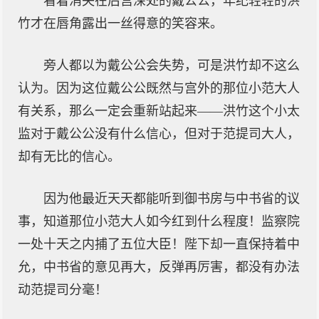
看着消失在后宫深处的戴公公，年纪轻轻的洪
竹才在唇角露出一丝得意的笑容来。
旁人都以为戴公公会失势，可是洪竹却不这么
认为。因为这位戴公公既然与宫外的那位小范大人
有关系，那么一定会重新站起来——洪竹这个小太
监对于戴公公没有什么信心，但对于范提司大人，
却有无比的信心。
因为他最近天天都能听到御书房与中书省的议
事，知道那位小范大人如今红到什么程度！监察院
一处十天之内捕了五位大臣！陛下却一直保持着中
允，中书省的意见再大，反弹再厉害，都没有办法
动范提司分毫！