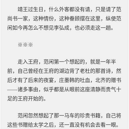
靖王过生日，什么外客都没有请，只是请了范
尚书一家，这种情份，这种眷顾摆在这里，纵使范
闲如今再怎么不想见李弘成，也必须走这一趟。
※※※
走入王府，范闲第一个想起的，就是一年半
前，自己曾经在王府的湖边背了老杜的那首诗，然
后才有了后来的夜宴，庄墨韩的吐血，北齐的赠书
——诸多事由，似乎都是从眼前这座清静而贵气十
足的王府开始的。
范闲忽然想起了那一马车的珍贵书籍，自己将
这些书赠给太学之后，还一直没有机会去看一眼。