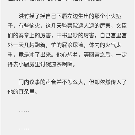
洪竹摸了摸自己下唇左边生出的那个小火痘
子，有些恼火，这几天监察院逮人逮的厉害，文臣
们的奏章上的厉害，中书里吵的厉害，自己宫里宫
外一天几趟跑着，忙的屁滚尿流，体内的火气太
重，竟是冲了出来。他心想着，等回宫之后，一定
得去小厨房里讨碗凉茶喝喝。
门内议事的声音并不怎么大，但却依然传入了
他的耳朵里。
……
……