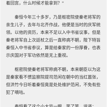
着回宫，什么时候才能拿到？”
秦恒今年三十多岁，乃是枢密院使秦老将军的
亲生儿子，去年与北齐作战，他便是当时的庆军统
领。以他的资历，本来不足以入中书省议事，但是
秦老将军自上次廷杖之后一直称病不朝，陛下特旨
秦恒入中书省参议，算是给秦家的一份厚眷，也表
示庆国对于军功依然是无上重视。
枢密院使秦老将军称病不朝，本来朝臣以为这
是秦家看不惯监察院提司范闲在朝中的当红嚣张，
但洪竹今日听着秦恒竟是处处维护范闲，不免有些
犯了嘀咕。
秦恒看了这个小太监一眼，笑了笑，说道：