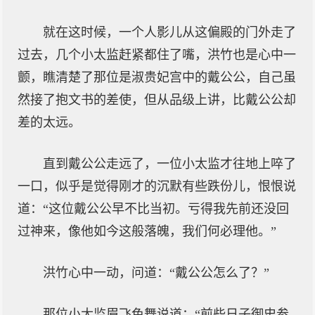
就在这时候，一个人影儿从这偏殿的门外走了
过去，几个小太监赶紧都住了嘴，洪竹也是心中一
颤，瞧清楚了那位是淑贵妃宫中的戴公公，自己虽
然接了抱文书的差使，但从品级上讲，比戴公公却
差的太远。
直到戴公公走远了，一位小太监才往地上啐了
一口，似乎是觉得刚才的沉默有些跌份儿，恨恨说
道：“这位戴公公早不比当初。亏得我先前还没回
过神来，像他如今这般落魄，我们何必理他。”
洪竹心中一动，问道：“戴公公怎么了？”
那位小太监眉飞色舞说道：“前些日子御史参