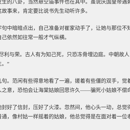
发生的八卦，当然悬空庙事件也在其中。虽说庆国皇帝遇
这故事来，肯定要比说书先生动听许多。
字句中暗暗点出，自己准备对崔家动手了，让她与那位不
自己依然如往常一般才气纵横。
非尽利与荣。古人有为知己死，只恐冻骨埋边庭。中朝故
。”
几句。范闲有些得意地看了一遍，搓着有些僵的双手，觉
人之意，恐怕会让海棠姑娘回思许久——骗死小姑娘不偿
他封好了信封，压好了火漆。忽然间，他心头一动，总觉
普通，像村姑一样摇着的姑娘，他总觉得是在面对着一位