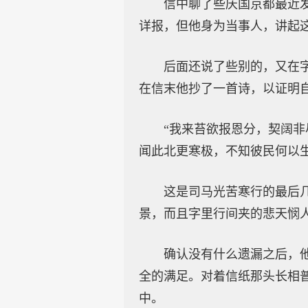
信中聊了些庆国京都最近
详报，但他身为当事人，讲起
后面还说了些别的，又在
在信末他抄了一首诗，以证明
“我来苔欲报恩分，契阔
闻此北更寒极，不知彼民何以生
这是司马光苦寒行的最后
景，而且字里行间夹的悲天悯
确认没有什么遗漏之后，
全的满足。对着信纸那头长相
中。