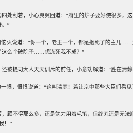
内四处刮着，小心翼翼回道：“府里的炉子要好使很多，
。”
闲恼火说道：“你一个，老王一个，都是抠死了的主儿…
了这么个破院子……想冻死我不成？”
还被提司大人天天训斥的前任，小意劝解道：“胜在清静
他一眼，恨恨说道：“这叫清寒！若让京中那些大臣们看
写，顾不得那么多，还是勉力用着毛笔，但终究还是无法
我！”