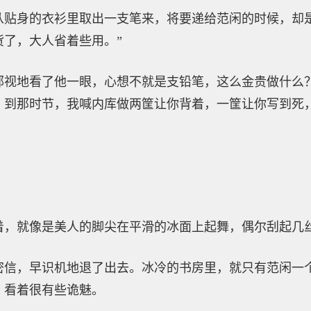
从贴身的衣衫里取出一支笔来，将要递给范闲的时候，却
货了，大人省着些用。”
鄙视地看了他一眼，心想不就是支铅笔，这么金贵做什么
，到那时节，我喊内库做两筐让你背着，一筐让你写到死
着，就像是美人的脚尖在平滑的冰面上起舞，偶尔刮起几
密信，早识机地退了出去。冰冷的书房里，就只有范闲一
，看着很有些诡魅。