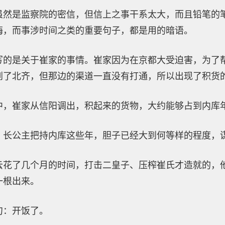
虽然是监察院的密信，但信上之事干系太大，而且铅笔的
晦，而事涉时间之类的重要句子，都是用的暗语。
写的是关于崔家的事情。崔家因为在京都大受迫害，为了
到了北齐，但那边的渠道一直没有打通，所以出现了积货
中，崔家从信阳调出，积起来的货物，大约能够占到内库
，长公主把持内库这些年，胆子已经大到何等样的程度，
云花了几个月的时间，打击二皇子、压榨崔氏才造就的，
一根出来。
句：开饭了。