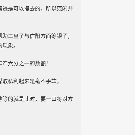
笔迹是可以擦去的，所以范闲并
帮助二皇子与信阳方面筹银子，
的现象。
年产六分之一的数额！
谋取私利起来是毫不手软。
他等的就是此时，要一口将对方