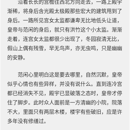
沿着长长的宫檐往西北方向走去，一路上殿宇
渐稀，将身后含光殿太极殿那些宏大的建筑甩到了
身后。一路所见宫女太监都谦卑无比地低头让道，
皇帝与范闲的身后，就只有洪竹这个小太监。渐渐
走着，连宫女太监都很少出现了，冬园寂清无比，
假山上偶有残雪，早无鸟声，亦无虫鸣，只是幽幽
的安静。
范闲心里明白这是要去哪里，自然沉默，皇帝
似乎心情也有些异样，并没有说什么。直到连冷宫
都已经消失不见，殿宇已显破落之态时，皇帝才停
住了脚步。此时众人面前是一方清幽的小院，院落
不大，里面只有两层木楼，楼宇有些破旧，应是许
多年没有修缮过。