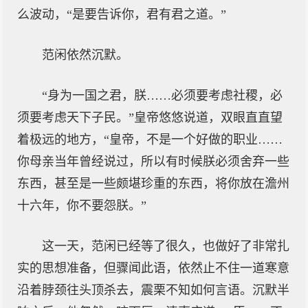
么波动，“是要告诉你，君有君之道。”
范闲依然沉默。
“身为一国之君，朕……必须要考虑社稷，必
须要考虑天下子民。”皇帝悠悠说道，双眼直直望
着极远的地方，“皇帝，不是一个好做的职业……
你母亲当年曾经说过，所以有时候朕必须舍弃一些
东西，甚至是一些颇堪珍重的东西，将你放在澹州
十六年，你不要怨朕。”
这一天，范闲已经等了很久，也做好了非常扎
实的思想准备，但骤闻此语，依然止不住一道寒意
沿着脖颈往头顶杀去，震栗不知如何言语。沉默半