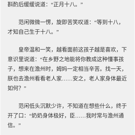
斟酌后缓缓说道：“正月十八。”
范闲微微一愣，旋即苦笑叹道：“等到十八，
才知自己生于十八。”
皇帝温和一笑，越看面前这孩子越是喜欢，下
意识里说道：“在乡野之地能将你教成这种懂事孩
子，想来在澹州时，姆妈一定相当辛苦。找一天，
朕也去澹州看看老人家……安之，老人家身体最近
如何？”
范闲低头沉默少许，不知道在想些什么，终于
开了口：“奶奶身体极好，臣……我时常与澹州通
信。”