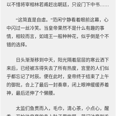
以不惜将宰相林若甫赶出朝廷，只设门下中书……
“这简直是自虐。”范闲宁静看着眼前这幕，心
中闪过一丝冷笑。当皇帝果然不是什么有趣的事
情，相较而言，如靖王一般种种花，似乎倒是个不
错的选择。
日头渐渐移到中天，阳光隔着层层的寒云洒下
来后，已经被冻得失去了所有热度，宫里的人们似
乎都忘记了时辰。便在此时，皇帝终于结束了上午
的御批，合上了最后一封奏章，闭上眼神缓缓养着
神，最后还伸了个懒腰。
太监们鱼贯而入，毛巾，清心茶，小点心，醒