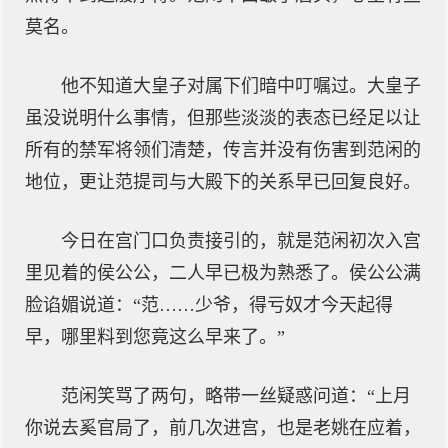
莫名。
他不知道大皇子对属下们暗中叮嘱过。大皇子
虽没说明什么事情，但那些淡淡的表态已经足以让
所有的禁军将领们清楚，传言并没有伤害到范闲的
地位，更让范提司与大殿下的关系早已回复良好。
今日在宫门口负责接引的，就是范闲初次入宫
里见着的侯公公，二人早已极为熟悉了。侯公公满
脸谄媚说道：“范……少爷，得亏奴才今天起得
早，哪里料到您竟这么早来了。”
范闲笑骂了两句，略带一丝疑惑问道：“上月
你说去奚官局了，前几次进宫，也是老姚在应着，