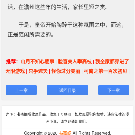
话，在澹州这些年的生活，家长里短之类。
于是，皇帝开始陶醉于这种氛围之中，而这，
正是范闲所需要的。
推荐：
山月不知心底事
|
脸盲美人攀高枝
|
我全家都穿进了
无限游戏
|
只手遮天
|
怪你过分美丽
|
柯南之第一百次初见
|
上一章
返回目录
下一章
声明：书斋阁所收录作品，收集于互联网，如发现侵犯你权益、违背法律的漫
画小说，请立即通知我们。
Copyright © 2020
书斋阁
All Rights Reserved.