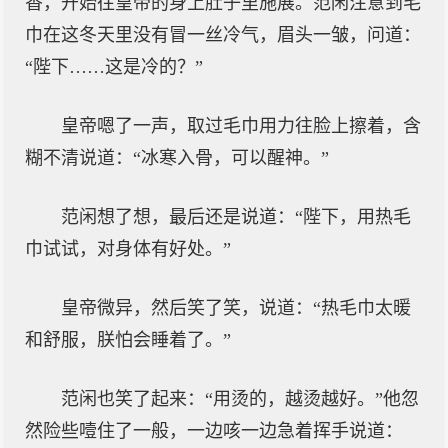
香，开始往皇帝的身上肚子里施展。范闲注意到毛
巾在这冬天里没有冒一丝冷气，眉头一皱，问道：
“陛下……这是冷的？”
皇帝嗯了一声，取过毛巾用力往脸上擦着，含
糊不清说道：“冰寒入骨，可以醒神。”
范闲想了想，最后还是说道：“陛下，用热毛
巾试试，对身体有好处。”
皇帝微异，然后笑了笑，说道：“热毛巾太暖
和舒服，朕怕会睡着了。”
范闲也笑了起来：“用烫的，越烫越好。”他忽
然险些噎住了一般，一边咳一边急着挥手说道：