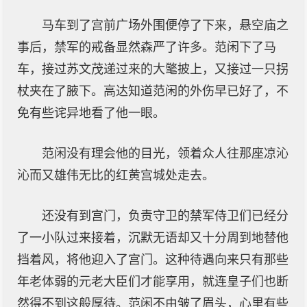
马车到了宫前广场外围便停了下来，悬空庙之
事后，禁军的戒备显然森严了许多。范闲下了马
车，接过苏文茂递过来的大氅披上，又接过一只拐
杖夹在了腋下。高达知道范闲的外伤早已好了，不
免有些诧异地看了他一眼。
范闲没有理会他的目光，领着众人往那座凉沁
沁而又雄伟无比的红黄宫城处走去。
还没有到宫门，负责守卫的禁军侍卫们已经分
了一小队过来接着，沉默无语却又十分周到地替他
挡着风，将他迎入了宫门。这种待遇向来只有那些
年老体弱的元老大臣们才能享用，就连皇子们也断
然得不到这般厚待。范闲不由皱了眉头，心里有些