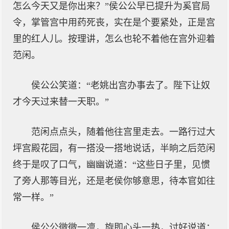
怎么今天又是你出来？”侯公公早已提升为奚官局
令，掌管宫中用药死丧，实在是个要紧处，正是宫
里的红人儿。按理讲，怎么也轮不着他在宫外迎着
范闲。
侯公公笑道：“老姚出宫办事去了。陛下让奴
才今天过来替一天职。”
范闲点点头，随着他往宫里走去。一路行过大
坪宫殿花园，有一搭没一搭地说话，半晌之后范闲
终于是叹了口气，幽幽说道：“这些日子里，见惯
了旁人那等目光，还是老侯你够意思，待本官如往
常一样。”
侯公公微微一凛，旋即心头一热，讨好说道：