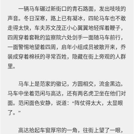
一辆马车碾过新街口的青石路面，发出吱吱的
声音。冬日深寒，路上已有凝冰，四轮马车也不敢
走得太快，车夫苏文茂正小心翼翼地轻挥着鞭子，
四周穿着套靴的监察院六处剑手一面随马车前行，
一面警惕地望着四周，启年小组成员被散开来，乔
装成穿着棉袄的寻常百姓，隐藏在街上旁观的人群
里。
马车上是范家的徽记，方圆相交，流金黑边。
马车中坐着范闲与高达，还有两名虎卫坐在他们对
面。范闲面色安静，说道：“阵仗得太大，太显眼
了。”
高达拾起车窗厚帘的一角，往街上望了一眼，