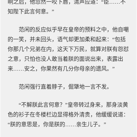
晌之后，他忽然一咬下唇，清声应道：“臣……不
知陛下此言何意。”
范闲的反应似乎早在皇帝的预料之中，他自嘲
的一笑，并未回头，语气却更加柔和起来：“包括
你那几个兄弟在内，这天下万民，就算对朕有怨怼
之意，只怕也没人敢当着朕的面说出来，表露出
来……安之，你果然有几分你母亲的遗风。”
范闲强行直着脖子，倔犟地一言不发。
“不解朕此言何意？”皇帝转过身来，那身淡黄
色的衫子在冬楼栏边显得格外清贵，他缓缓说道：
“朕的意思是，你是朕的……亲生儿子。”