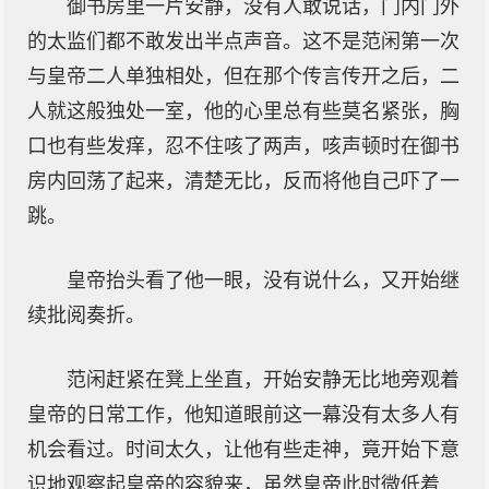
御书房里一片安静，没有人敢说话，门内门外
的太监们都不敢发出半点声音。这不是范闲第一次
与皇帝二人单独相处，但在那个传言传开之后，二
人就这般独处一室，他的心里总有些莫名紧张，胸
口也有些发痒，忍不住咳了两声，咳声顿时在御书
房内回荡了起来，清楚无比，反而将他自己吓了一
跳。
皇帝抬头看了他一眼，没有说什么，又开始继
续批阅奏折。
范闲赶紧在凳上坐直，开始安静无比地旁观着
皇帝的日常工作，他知道眼前这一幕没有太多人有
机会看过。时间太久，让他有些走神，竟开始下意
识地观察起皇帝的容貌来，虽然皇帝此时微低着