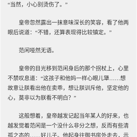
“当然，小心别烫伤了。”
皇帝忽然露出一抹意味深长的笑容，看了他两
眼后说道：“不错，还算表现得比较镇定。”
范闲哑然无语。
皇帝的目光移到范闲身后的那个拐杖上，心里
不禁叹息道：“这孩子和他妈一样心眼儿犟……想
故意让朕看出他在卖乖，想让朕训斥他，坚定他的
心，莫非以为朕看不明白？”
这般想着，皇帝越发记起当年某人的好来，也
越发觉着范闲是一个没什么非分之想，反而有些清
孤之态的……好儿子。他起身往御书房外走去，示