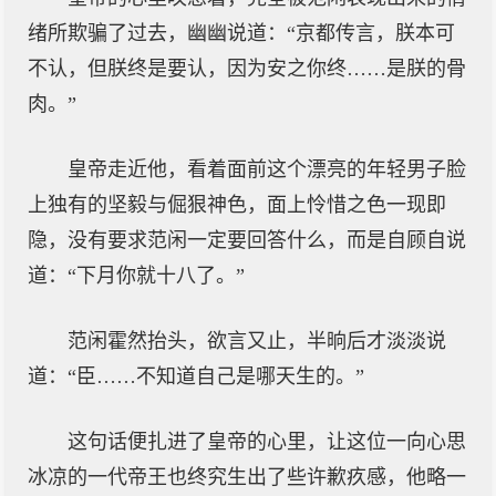
绪所欺骗了过去，幽幽说道：“京都传言，朕本可
不认，但朕终是要认，因为安之你终……是朕的骨
肉。”
皇帝走近他，看着面前这个漂亮的年轻男子脸
上独有的坚毅与倔狠神色，面上怜惜之色一现即
隐，没有要求范闲一定要回答什么，而是自顾自说
道：“下月你就十八了。”
范闲霍然抬头，欲言又止，半晌后才淡淡说
道：“臣……不知道自己是哪天生的。”
这句话便扎进了皇帝的心里，让这位一向心思
冰凉的一代帝王也终究生出了些许歉疚感，他略一