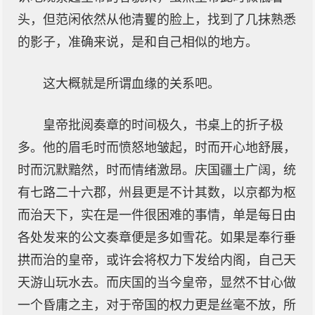
头，但范闲依然从他清矍的脸上，找到了几抹熟悉
的影子，准确来说，是和自己相似的地方。
这大概就是所谓血缘的关系吧。
皇帝批阅奏章的时间极久，书桌上的折子极
多。他的眉毛时而愤怒地皱起，时而开心地舒展，
时而沉默黯然，时而情绪激昂。庆国疆土广阔，统
有七路二十六郡，州县更是不计其数，以京都为枢
而治天下，实在是一件很困难的事情，单是每日由
各处发来的公文奏章便是多如雪花。如果是奉行垂
拱而治的皇帝，或许会将权力下发给内阁，自己天
天游山玩水去。而庆国的当今皇帝，显然不甘心做
一个昏庸之主，对于帝国的权力更是丝毫不放，所