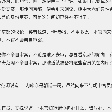
意外对方的胆气，略一想便明白了些许。如果自己要拿这
身份查案，那传回京都，便会引来朝议，朝中大老们只怕
钦差的身份审案，可是这时间却已经拖不得了。
乎京都的议论，笑着说道：“叶参将，不用多虑，本官向
见，本官不会亲自审案。”
要你不亲自审案，不论是谁人去审，总要看京都的倾向，
好奇范闲不亲自审案，那难道就准备将这些官员关在内库
”范闲说道：“内库亦是朝廷一属，虽然向来不与朝中官
的官员，安抚说道：“本官知道诸位担心什么，请放心，