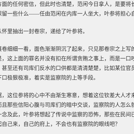
方面的任何密信，但此时也清楚，范闲今日拿人，是要将
保留一些什么——任由范闲在内库一人坐大，叶参将担心
从怀里抽出一封卷宗，递给了叶参将。
展卷细细一看，面色渐渐阴沉了起来，只见那卷宗之上写
是，这上面的罪名并没有扣在所谓贪贿之事上，而是一口
，甚至还有司库们反水的口供都是清清楚楚，比如某位官
下口极狠极准，着实是监察院的上等手段。
据，这位参将的心中不由渐生寒意，想着这位钦差大人才
而且那些信阳心腹与司库们的暗中交谈，监察院的人怎么
一念及此，叶参将想起了传说中监察的恐怖，那些在民间
起自己来，自己的府上，不会也有监察院的眼线吧？