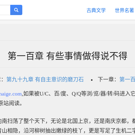
古典文学
世界名著
第一百章 有些事情做得说不得
章：
第九十九章 有自主意识的磨刀石
下一章：
第一百
haige.com
,如果被U/C、百/度、Q/Q等浏/览/器/转/码进
原站阅读。
向南扫荡了整个天下，无论是北国上京，还是南庆京都，
青山相隐，沿河柳树抽出嫩绿的枝丫，更是写足了生机二