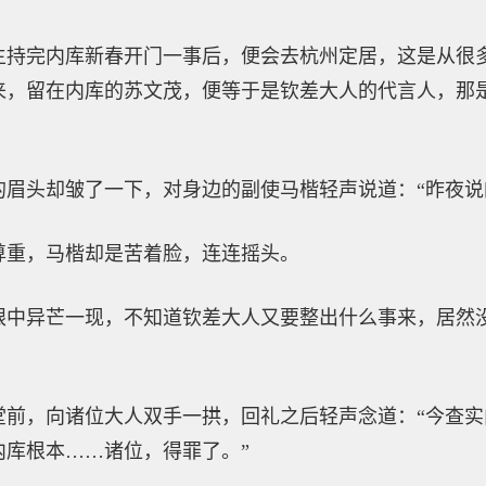
主持完内库新春开门一事后，便会去杭州定居，这是从很
来，留在内库的苏文茂，便等于是钦差大人的代言人，那
的眉头却皱了一下，对身边的副使马楷轻声说道：“昨夜说
尊重，马楷却是苦着脸，连连摇头。
眼中异芒一现，不知道钦差大人又要整出什么事来，居然
堂前，向诸位大人双手一拱，回礼之后轻声念道：“今查
内库根本……诸位，得罪了。”