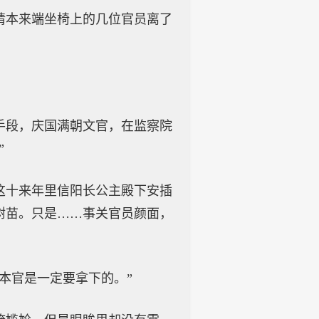
请本来端坐椅上的几位官员离了
手段，庆国满朝文官，在监察院
”
这十来年里信阳长公主殿下安插
树苗。只是……事关官员颜面，
本官是一定要拿下的。”