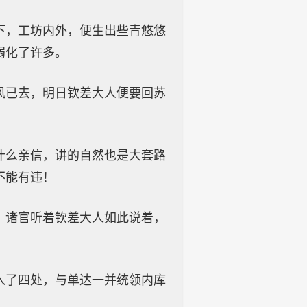
下，工坊内外，便生出些青悠悠
弱化了许多。
风已去，明日钦差大人便要回苏
什么亲信，讲的自然也是大套路
不能有违！
。诸官听着钦差大人如此说着，
入了四处，与单达一并统领内库