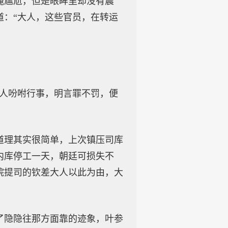
掩尴尬，但是眼眸里却没有震
道：“大人，这些官员，在转运
大人吩咐行事，明言罪不罚，便
道理其实很简单，上次镇压司库
内库停工一天，朝廷可损失不
院提司的钦差大人以此为由，大
了隐隐往那方面靠的迹象，叶参