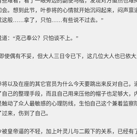
有些难看，看了一眼旁边的副使马楷，发现对方虽然也难
知会。想到此节，叶参将的心情就开始沉闷起来，闷声禀
就这般……拿了，只怕……有些说不过去。”
道：“克己奉公？只怕谈不上。”
“即使偶有不妥，但大人三日令已下，这几位大人也已依
参将以及在座的其它官员为什么今天要跳出来反对自己，
了自己的整理手段，而且自己用来压他的帽子也足够大，
是触动了众人最敏感的心理防线，生怕自己这个兼着监察
了过来，伤到了自己。
今被皇帝逼的不轻，加上叶灵儿与二殿下的关系，已经有