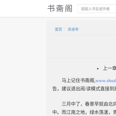
书斋阁
首页
庆余年
上一
马上记住书斋阁,
www.shuz
告，建议退出阅/读模式直接到
三月中了，春意早就由北
中。而江南之地，绿水荡漾，