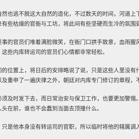
自然也逃不脱这大自然的造化，不过数天的时间，河道上
来有些枯燥的官衙与工坊，将此间有些坚硬而生冷的氛围
差事的官员们堆着满脸微笑，在衙门口拱手致意，血雨腥
，这些内库转运司的官员们心情都非常轻松。
间的位置上，将日后的安排略说了说，只是这些人里没有
以及重申了一遍庆律之外，朝廷对内库专门修订的章程，
必须及时发下去，而日常治安与保卫工作，也要更加警惕
人头在前，谁也不会蠢到当面去顶撞什么。
，只是他本身没有转运司的官职，所以临时将他的辖属调