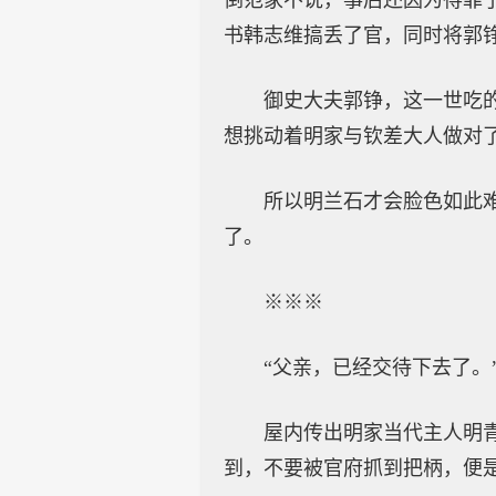
倒范家不说，事后还因为得罪
书韩志维搞丢了官，同时将郭
御史大夫郭铮，这一世吃
想挑动着明家与钦差大人做对
所以明兰石才会脸色如此
了。
※※※
“父亲，已经交待下去了
屋内传出明家当代主人明
到，不要被官府抓到把柄，便