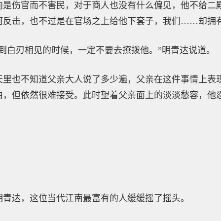
向是伤官而不害民，对于商人也没有什么偏见，他不给二
何反击，也不过是在官场之上给他下套子，我们……却拥
到白刃相见的时候，一定不要去撩拨他。”明青达说道。
天里也不知道父亲大人说了多少遍，父亲在这件事情上表
由，但依然很难接受。此时望着父亲面上的淡淡愁容，他
明青达，这位当代江南最富有的人缓缓摇了摇头。