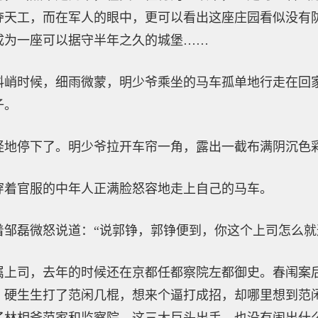
夺天工，而在军人的眼中，更可以看出这座庄园看似没有
成为一座可以据守半年之久的城堡……
料峭时候，细雨微蒙，明少爷乘坐的马车孤单地行走在回
子。
怪地停下了。明少爷拉开车帘一角，露出一截布满阴沉色
穿着官服的中年人正满脸怒容地走上自己的马车。
着邹磊微怒说道：“说郭铮，郭铮便到，你这个上司怎么就
属上司，去年的时候还在京都任都察院左都御史。春闱案
，硬生生打了范闲几棍，想来个逼打成招，却哪里想到范