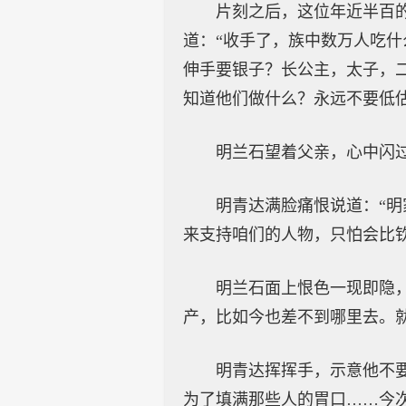
片刻之后，这位年近半百
道：“收手了，族中数万人吃
伸手要银子？长公主，太子，
知道他们做什么？永远不要低
明兰石望着父亲，心中闪
明青达满脸痛恨说道：“
来支持咱们的人物，只怕会比
明兰石面上恨色一现即隐
产，比如今也差不到哪里去。
明青达挥挥手，示意他不
为了填满那些人的胃口……今