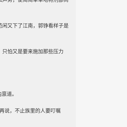
么声势，便简简单单地将刑部尚
范闲又下了江南，郭铮看样子是
，只怕又是要来施加那些压力
内禀道。
年再说，不止族里的人要叮嘱