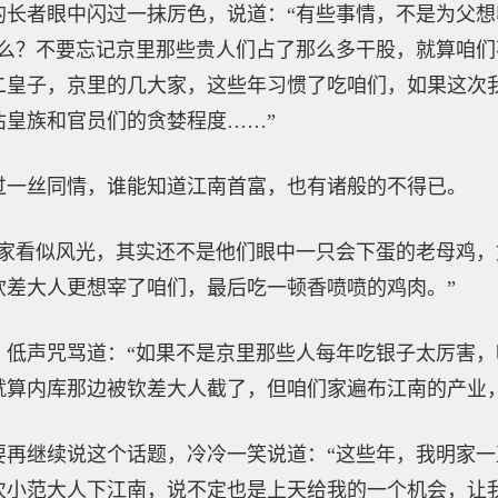
的长者眼中闪过一抹厉色，说道：“有些事情，不是为父想
什么？不要忘记京里那些贵人们占了那么多干股，就算咱
二皇子，京里的几大家，这些年习惯了吃咱们，如果这次
估皇族和官员们的贪婪程度……”
过一丝同情，谁能知道江南首富，也有诸般的不得已。
明家看似风光，其实还不是他们眼中一只会下蛋的老母鸡
钦差大人更想宰了咱们，最后吃一顿香喷喷的鸡肉。”
，低声咒骂道：“如果不是京里那些人每年吃银子太厉害
就算内库那边被钦差大人截了，但咱们家遍布江南的产业
要再继续说这个话题，冷冷一笑说道：“这些年，我明家
次小范大人下江南，说不定也是上天给我的一个机会，让