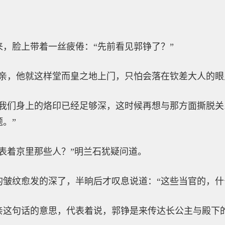
，脸上带着一丝疲倦：“先前看见郭铮了？”
亲，他就这样堂而皇之地上门，只怕会落在钦差大人的眼
，我们身上的烙印已经足够深，这时候再想与那方面撕脱
。”
表着京里那些人？”明兰石犹疑问道。
的皱纹愈发的深了，半晌后才叹息说道：“这些当官的，什
亲这句话的意思，代表着说，郭铮是来传达长公主与殿下