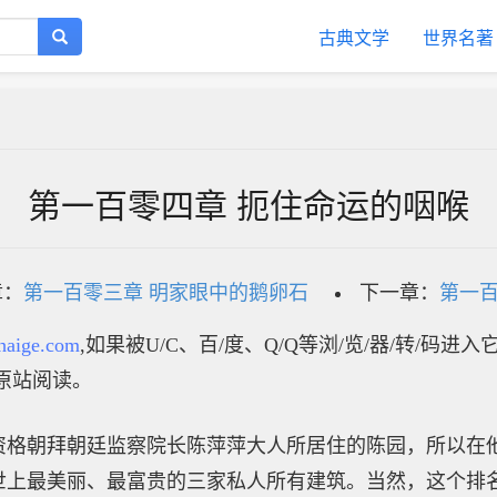
古典文学
世界名著
第一百零四章 扼住命运的咽喉
章：
第一百零三章 明家眼中的鹅卵石
下一章：
第一百
haige.com
,如果被U/C、百/度、Q/Q等浏/览/器/转/码进
原站阅读。
资格朝拜朝廷监察院长陈萍萍大人所居住的陈园，所以在
世上最美丽、最富贵的三家私人所有建筑。当然，这个排