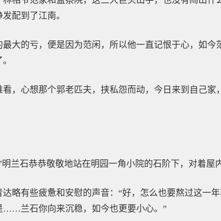
了林相爷范家和监察院，这三大巨头出手，也没有闹出什
铮发配到了江南。
的最大的亏，便是因为范闲，所以他一直记恨于心，如今
了。
难看，心想那个郭老匹夫，挟私怨而动，今日来到自己家
。”明兰石恭恭敬敬地站在明园一角小院的石阶下，对着屋
青达略有些疲惫和安慰的声音：“好，怎么也要熬过这一
是……兰石你向来沉稳，如今也更要小心。”