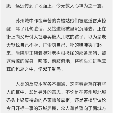
脆，远远传到了地面上，令无数人心神为之一震。
苏州城中昨夜辛苦的青楼姑娘们被这道雷声惊
醒，骂了几句脏话，又钻进棉被里沉沉睡去。正在
街上向父母讨大钱要买糖人儿吃的孩子，以为是老
天爷说自己不乖，打雷罚自己，吓的哇哇哭了起
来。后院里正翘着腿对老树根撒尿的那条黑狗，被
这雷惊的浑身一哆嗦，前肢俯地，将狗头埋进毛茸
茸的包裹之中，学起了鸵鸟。
人类的反应本就各不相通，这声春雷落在有些
人的耳中，却是另外的意思。不论是在苏州城北城
码头上聚集待命的各家师爷掌柜，还是茶楼里议论
今日开标一事的苏城居民，众人翘首望向了南城方