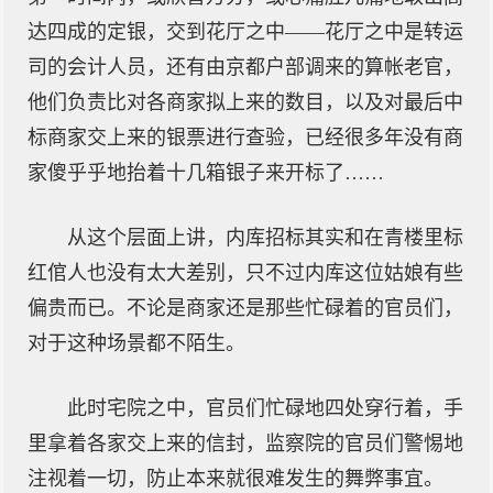
达四成的定银，交到花厅之中——花厅之中是转运
司的会计人员，还有由京都户部调来的算帐老官，
他们负责比对各商家拟上来的数目，以及对最后中
标商家交上来的银票进行查验，已经很多年没有商
家傻乎乎地抬着十几箱银子来开标了……
从这个层面上讲，内库招标其实和在青楼里标
红倌人也没有太大差别，只不过内库这位姑娘有些
偏贵而已。不论是商家还是那些忙碌着的官员们，
对于这种场景都不陌生。
此时宅院之中，官员们忙碌地四处穿行着，手
里拿着各家交上来的信封，监察院的官员们警惕地
注视着一切，防止本来就很难发生的舞弊事宜。