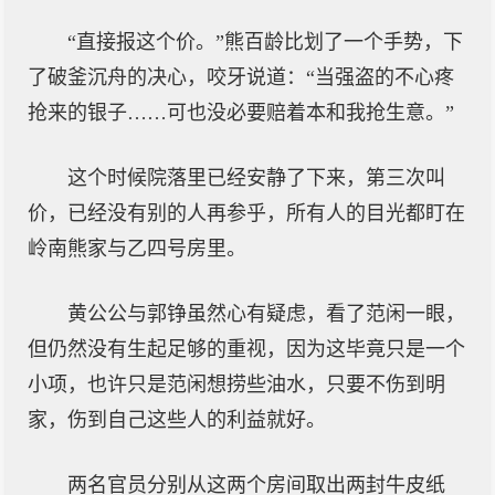
“直接报这个价。”熊百龄比划了一个手势，下
了破釜沉舟的决心，咬牙说道：“当强盗的不心疼
抢来的银子……可也没必要赔着本和我抢生意。”
这个时候院落里已经安静了下来，第三次叫
价，已经没有别的人再参乎，所有人的目光都盯在
岭南熊家与乙四号房里。
黄公公与郭铮虽然心有疑虑，看了范闲一眼，
但仍然没有生起足够的重视，因为这毕竟只是一个
小项，也许只是范闲想捞些油水，只要不伤到明
家，伤到自己这些人的利益就好。
两名官员分别从这两个房间取出两封牛皮纸