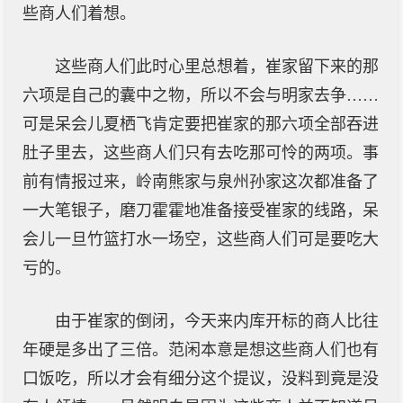
些商人们着想。
这些商人们此时心里总想着，崔家留下来的那
六项是自己的囊中之物，所以不会与明家去争……
可是呆会儿夏栖飞肯定要把崔家的那六项全部吞进
肚子里去，这些商人们只有去吃那可怜的两项。事
前有情报过来，岭南熊家与泉州孙家这次都准备了
一大笔银子，磨刀霍霍地准备接受崔家的线路，呆
会儿一旦竹篮打水一场空，这些商人们可是要吃大
亏的。
由于崔家的倒闭，今天来内库开标的商人比往
年硬是多出了三倍。范闲本意是想这些商人们也有
口饭吃，所以才会有细分这个提议，没料到竟是没