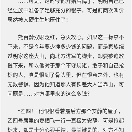
……可是，这时候他开始后悔了，明明自己已
经让族中准备了足够充分的银子，可是前两次叫价
居然被人硬生生地压住了！
熊百龄双眼泛红，急火攻心，如果这一标拿不
下来，不是今年要少挣多少钱的问题，而是家族绕
过明家这座大山，向北方进军的脚步，却要被迫放
慢下来，所以他对于那个不守规矩，敢于和自己抢
标的人，真是恨到了骨头里，但在恨意之外，也有
无数警惧，因为他知道那人有钦差大人当靠山，可
问题是……对方哪里来的这么多钱？
“乙四！”他恨恨看着最后方那个安静的屋子，
乙四号房里的夏栖飞一行一直极为安静，可是抢起
标来，却是十分心狠手辣。最关键是的，对方不知