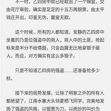
不一时，乙四房中就已经取出了一个锦盒，交
由花厅审验，确实是足足的十五万两银票，由太平
钱庄开出，印鉴无伪，童叟无欺。
这个时候，所有的人都知道，安静的乙四房中
坐着的乃是位强盗中的商人，商人中的土匪，抢起
标来是半分不给情面，只会血腥无比地拿银子砸
人，而且，对方确实有这么多银子。
只是不知道乙四房的强盗……还准备抢多少
标。
接下来的局势发展，让除了明家之外的所有人
都绝望了，江南水寨大头领夏栖飞同学，完美地发
扬了强盗的风格，以银票为刀，以绝妙的叫价为