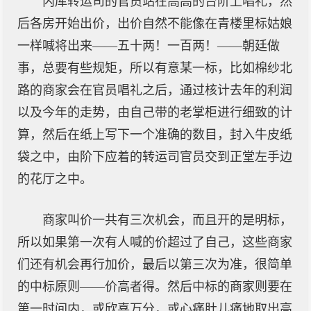
内库转运司的官员站在高高的台阶上唱礼，然
后各房开始出价，出价自然不能像在青楼里标姑娘
一样喊将出来——五十两！一百两！——朝廷做
事，总要有些规矩，所以有意某一标，比如棉纱北
路的商家会在官员唱礼之后，通过核计去年的利润
以及今年的走势，由自己带的老掌柜进行细致的计
算，然后在纸上写下一个准确的数目，封入牛皮纸
袋之中，由阶下应着的转运司官员交到正堂左手边
的花厅之中。
商家叫价一共有三次机会，而且开的是明标，
所以如果第一次有人喊的价超过了自己，这些商家
们还有机会再行加价，最后以第三次为准，很简单
的中标原则——价高者得。然后中标的商家则要在
第一时间内，或欣喜万分，或心痛肚儿痛地取出高