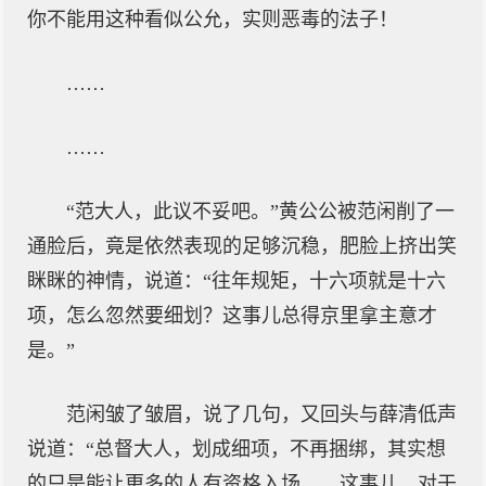
你不能用这种看似公允，实则恶毒的法子！
……
……
“范大人，此议不妥吧。”黄公公被范闲削了一
通脸后，竟是依然表现的足够沉稳，肥脸上挤出笑
眯眯的神情，说道：“往年规矩，十六项就是十六
项，怎么忽然要细划？这事儿总得京里拿主意才
是。”
范闲皱了皱眉，说了几句，又回头与薛清低声
说道：“总督大人，划成细项，不再捆绑，其实想
的只是能让更多的人有资格入场……这事儿，对于