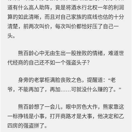
道有什么高人助阵，竟是将酒水行北权一年的利润
算的如此清晰，而且对自己家族的底线也估的十分
清楚，前两次叫价，每次叫价都恰好压了自己一
头。
熊百龄心中无由生出一股挫败的情绪，难道世
代经商的自己还不如一个强盗头子？
身旁的老掌柜满脸丧败之色，提醒道：“老
爷，不能再加了，再加……可就没什么赚的了。”
熊百龄想了一会儿，眼中厉色大作，熊家靠这
一标挣钱是小事，打开商路才是大事，他决定和乙
四房的强盗拼了。