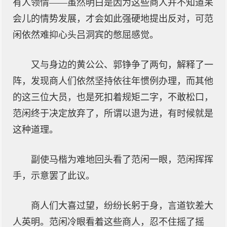
有人领情——虽然明白是因为这些商人并不知道呆
会儿的情势发展，才会如此强硬地提出反对，可范
闲依然难抑心头吕洞宾的憋屈感觉。
又与身边的黄公公、郭铮争了两句，解释了一
阵，发现商人们依然坚持依往年惯例办理，而其他
的这三位大员，也是死扣着规矩二字，不敢松口，
范闲终于决定放弃了，所谓以退为进，有时候就是
这种道理。
副使马楷为难地回头看了范闲一眼，范闲挥挥
手，示意罢了此议。
商人们大喜过望，纷纷长躬于身，言道钦差大
人英明。范闲冷眼看着这些商人，忍不住摇了摇