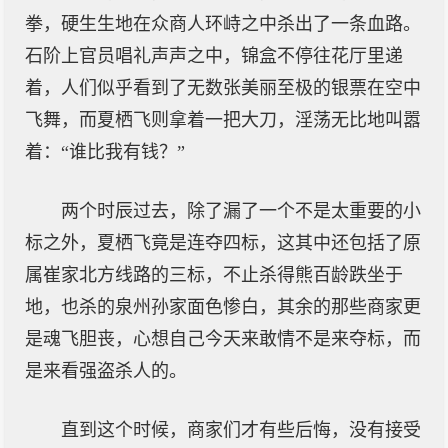
拳，硬生生地在众商人环峙之中杀出了一条血路。
石阶上官员唱礼声声之中，锦盒不停往花厅里递
着，人们似乎看到了无数张美丽至极的银票在空中
飞舞，而夏栖飞则拿着一把大刀，淫荡无比地叫嚣
着：“谁比我有钱？”
两个时辰过去，除了漏了一个不是太重要的小
标之外，夏栖飞竟是连夺四标，这其中还包括了原
属崔家北方线路的三标，不止杀得熊百龄跌坐于
地，也杀的泉州孙家面色惨白，其余的那些商家更
是魂飞胆丧，心想自己今天来敢情不是来夺标，而
是来看强盗杀人的。
直到这个时候，商家们才有些后悔，没有接受