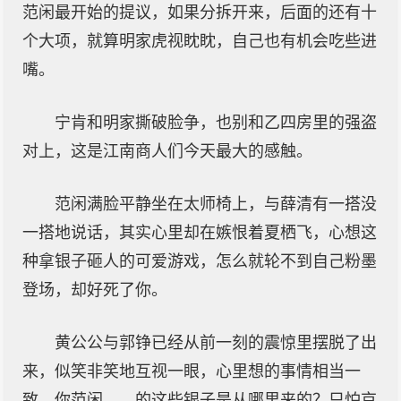
范闲最开始的提议，如果分拆开来，后面的还有十
个大项，就算明家虎视眈眈，自己也有机会吃些进
嘴。
宁肯和明家撕破脸争，也别和乙四房里的强盗
对上，这是江南商人们今天最大的感触。
范闲满脸平静坐在太师椅上，与薛清有一搭没
一搭地说话，其实心里却在嫉恨着夏栖飞，心想这
种拿银子砸人的可爱游戏，怎么就轮不到自己粉墨
登场，却好死了你。
黄公公与郭铮已经从前一刻的震惊里摆脱了出
来，似笑非笑地互视一眼，心里想的事情相当一
致，你范闲……的这些银子是从哪里来的？只怕京