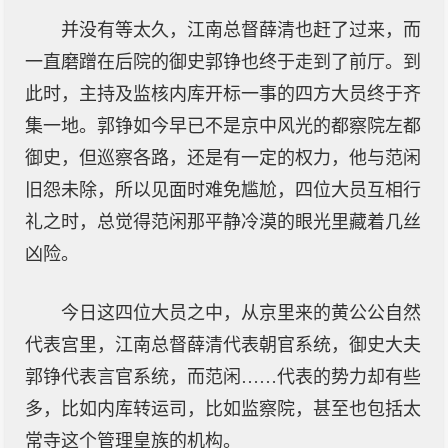
并没有等太久，江南总督薛清也赶了过来，而
一直磨蹭在后院的御史郭铮也终于走到了前厅。到
此时，主持及监核内库开标一事的四方大员终于齐
集一地。郭铮如今早已不是京中风光的都察院左都
御史，但巡察各路，还是有一定的权力，他与范闲
旧怨未除，所以见面时难免尴尬，四位大员互相行
礼之时，总觉得范闲那平静冷漠的眼光里藏着几丝
凶险。
今日这四位大员之中，从京里来的黄公公自然
代表宫里，江南总督薛清代表朝官系统，御史大夫
郭铮代表言官系统，而范闲……代表的势力却有些
多，比如内库转运司，比如监察院，甚至也包括太
常寺这个管理皇族的机构。