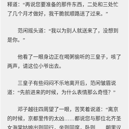
释道：“再说您要准备的那件东西，二处和三处忙
了几个月才做好，我干脆就顺路送了过来。”
范闲摇头道：“我以为别人就送来了，没想到
是你。”
他看了一眼身边正在喝粥偷听的三皇子，咳了
两声，请这位小爷出去。
三皇子有些闷闷不乐地离开后，范闲皱眉说
道：“先前进来的时候，为什么表情那么奇怪？”
邓子越往四周望了一眼，苦笑着说道：“离京
的时候，京都里传的太凶……都说您与那位北齐圣
女海棠姑娘出则同行，坐则同席，卧则……朝里议