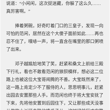
说道：“小闲闲，这次捉迷藏，你躲了这么久……
真厉害啊。”
捧着粥碗，好奇盯着门口的三皇子，发现一向
可怕的范闲，居然在这个大傻子面前如此……再也
忍不住了，噗哧一声，将一直含在嘴里的那口粥喷
了出来。
邓子越尴尬地笑了笑，赶紧和桑文上前给三殿
下行礼，看也不敢看范闲的狼狈模样，想必这二位
路上也被这位大宝哥闹腾的不善。大宝既然来了，
这一路上肯定少不了服侍的人，思思明事儿，赶紧
出园去安置那些人手。而范闲也终于将大宝安抚了
下来，先将他安置到后园住下，又让那些成天没事