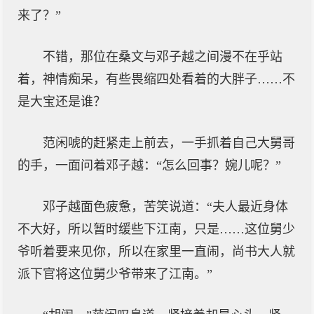
来了？”
不错，那位在桑文与邓子越之间漫不在乎站
着，神情痴呆，有些畏缩四处看着的大胖子……不
是大宝还是谁？
范闲唬的赶紧走上前去，一手抓着自己大舅哥
的手，一面问着邓子越：“怎么回事？婉儿呢？”
邓子越面色疲惫，苦笑说道：“夫人最近身体
不大好，所以暂时缓些下江南，只是……这位舅少
爷听着要来见你，所以在家里一直闹，尚书大人就
派下官将这位舅少爷带来了江南。”