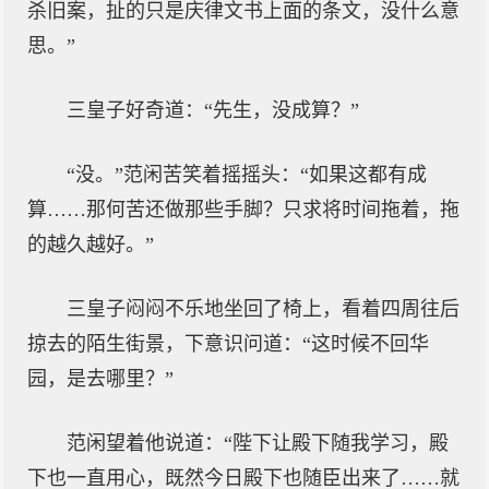
杀旧案，扯的只是庆律文书上面的条文，没什么意
思。”
三皇子好奇道：“先生，没成算？”
“没。”范闲苦笑着摇摇头：“如果这都有成
算……那何苦还做那些手脚？只求将时间拖着，拖
的越久越好。”
三皇子闷闷不乐地坐回了椅上，看着四周往后
掠去的陌生街景，下意识问道：“这时候不回华
园，是去哪里？”
范闲望着他说道：“陛下让殿下随我学习，殿
下也一直用心，既然今日殿下也随臣出来了……就