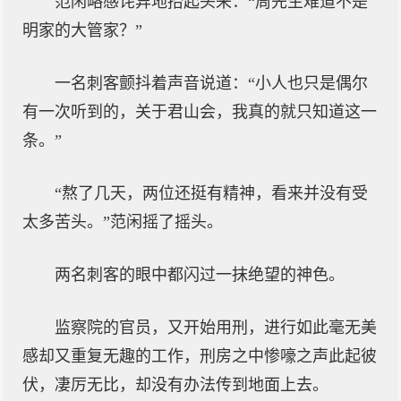
范闲略感诧异地抬起头来：“周先生难道不是
明家的大管家？”
一名刺客颤抖着声音说道：“小人也只是偶尔
有一次听到的，关于君山会，我真的就只知道这一
条。”
“熬了几天，两位还挺有精神，看来并没有受
太多苦头。”范闲摇了摇头。
两名刺客的眼中都闪过一抹绝望的神色。
监察院的官员，又开始用刑，进行如此毫无美
感却又重复无趣的工作，刑房之中惨嚎之声此起彼
伏，凄厉无比，却没有办法传到地面上去。