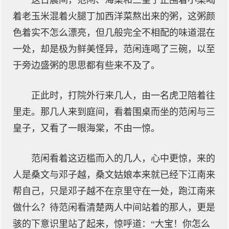
这日晨间，范闲、海棠和三皇子正围着小桌喝
着老玉米混着火腿丁加西洋菜熬出来的粥，这粥颜
色着实不怎么漂亮，但几般完全不相配的味道混在
一处，却是极为鲜美怪异，范闲连喝了三碗，以至
于旁边盛粥的思思都有些来不及了。
正此时，打院外行来几人，由一名虎卫陪着往
里走。那几人来到庭间，看着围桌而坐的范闲与三
皇子，又看了一眼海棠，不由一惊。
范闲看着这迈槛而入的几人，心中更惊，来的
人是桑文与邓子越，桑文姑娘本来就已经下江南来
帮自己，只是邓子越不在京里守在一处，跑江南来
做什么？待范闲看清楚两人中间站着的那人，更是
骇的下意识里站了起来，惊呼道：“大宝！你怎么