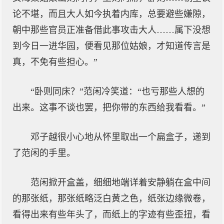
论不堪，而且大人如今执着内库，总要避些嫌隙，
朝中那些官员正准备借此事攻击大人……属下没想
到今日一进华园，便看见那位姑娘，才知道传言是
真，不免有些担心。”
“卧则同床？”范闲冷笑道：“也亏那些人想的
出来。这事不谈也罢，把你带的东西给我看看。”
邓子越很小心地从怀里取出一个扁盒子，递到
了范闲的手里。
范闲掀开盒盖，细细地端详着安静躺在盒中间
的那张纸，那张纸略泛白黄之色，纸张边缘微卷，
看得出来有些年头了，而纸上的字迹有些歪扭，看