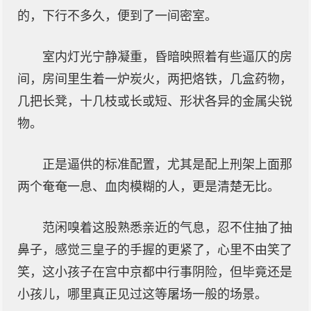
的，下行不多久，便到了一间密室。
室内灯光宁静凝重，昏暗映照着有些逼仄的房
间，房间里生着一炉炭火，两把烙铁，几盒药物，
几把长凳，十几枝或长或短、形状各异的金属尖锐
物。
正是逼供的标准配置，尤其是配上刑架上面那
两个奄奄一息、血肉模糊的人，更是清楚无比。
范闲嗅着这股熟悉亲近的气息，忍不住抽了抽
鼻子，感觉三皇子的手握的更紧了，心里不由笑了
笑，这小孩子在宫中京都中行事阴险，但毕竟还是
小孩儿，哪里真正见过这等屠场一般的场景。