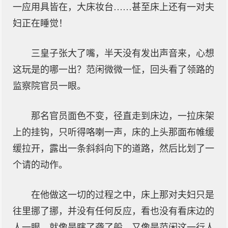
一应用具皆在，大床妆台……甚至床上还有一对夫
妇正在睡觉！
三皇子张大了嘴，半天没有发出声音来，心想
这玩是的哪一出？范闲微微一怔，回头看了领路的
监察院官员一眼。
那名官员面色不变，径直走到床边，一拉床架
上的挂钩，只听得咯喇一声，床的上头那面布帷缓
缓拉开，露出一条斜斜向下的道路，然后比划了一
个请的动作。
在他做这一切的过程之中，床上那对夫妇只是
往里挪了挪，并没有任何反应，看也没有看床边的
人一眼，就像是瞎了聋了般，又像是范闲这一行人