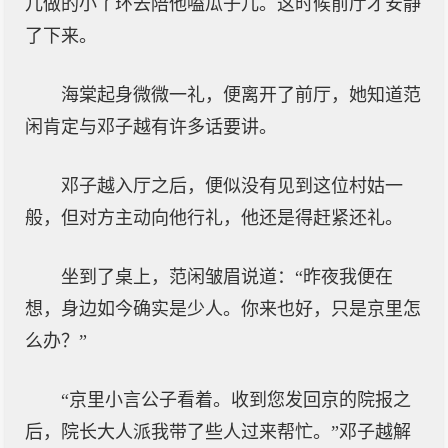
儿做的小丫环去陪他嗑瓜子儿。这时候前厅才安静
了下来。
海棠起身微微一礼，便离开了前厅，她知道范
闲肯定与邓子越有许多话要讲。
邓子越入厅之后，便似没有见到这位村姑一
般，但对方主动向他行礼，他还是得赶紧还礼。
坐到了桌上，范闲皱眉说道：“昨夜我便在
想，身边如今确实是少人。你来也好，只是京里怎
么办？”
“京里小言公子看着。收到您发回京的院报之
后，院长大人派我带了些人过来帮忙。”邓子越解