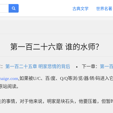
古典文学
世界名著
第一百二十六章 谁的水师？
章：
第一百二十五章 明家悲情的背后
下一章：
第一百
haige.com
,如果被U/C、百/度、Q/Q等浏/览/器/转/码进
原站阅读。
生的事情，对于他来说，明家是块石头，他要压着，但暂