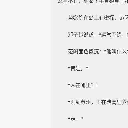
忿与不甘，明家下手真狠真干净
监察院在岛上有密探，范
邓子越说道：“运气不错，
范闲面色微沉：“他叫什么
“青娃。”
“人在哪里？”
“刚到苏州，正在暗寓里养
“走。”