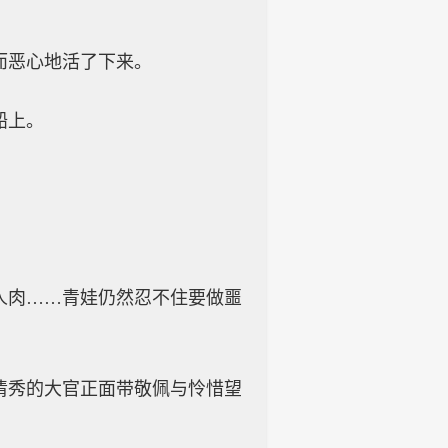
而恶心地活了下来。
船上。
人肉……青娃仍然忍不住要做噩
清秀的大官正面带敬佩与怜惜望