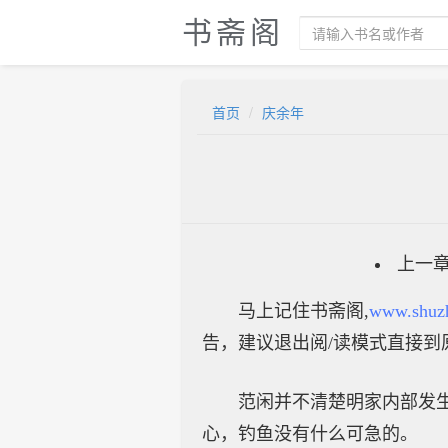
书斋阁
首页
庆余年
上一
马上记住书斋阁,
www.shuz
告，建议退出阅/读模式直接到
范闲并不清楚明家内部发
心，钓鱼没有什么可急的。