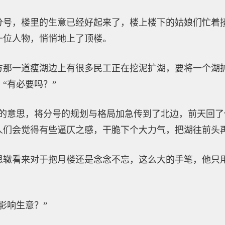
分号，楼里的生意已经好起来了，楼上楼下的姑娘们忙着
一位人物，悄悄地上了顶楼。
方那一道瘦湖边上有很多民工正在挖泥扩湖，要将一个湖
“有必要吗？”
人的意思，将分号的规划与格局加急传到了北边，前天回
人们会觉得有些逼仄之感，干脆下个大力气，把湖往前头再
思辙看来对于抱月楼还是念念不忘，这么大的手笔，他只
影响生意？”