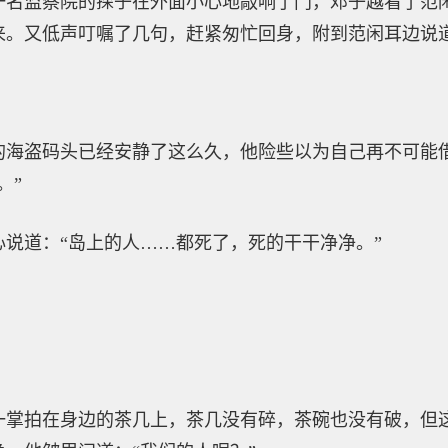
一名监察院的探子在外面小心地敲响了门，邓子越看了范
来。又低声叮嘱了几句，赶紧匆忙回身，附到范闲耳边说
的海盗码头已经安静了这么久，他险些以为自己再不可能
。”
说道：“岛上的人……都死了，死的干干净净。”
一掌拍在身边的茶几上，茶几没有碎，茶碗也没有破，但