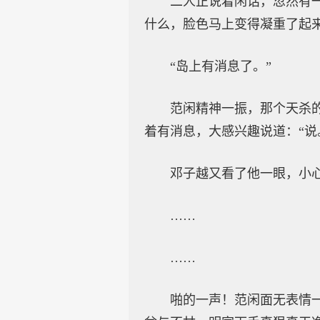
二人正说着闲话，忽然有
什么，脸色马上变得凝重了起
“岛上有消息了。”
范闲精神一振，那个天杀
着有消息，大感兴趣说道：“说
邓子越又看了他一眼，小心
……
……
啪的一声！范闲面无表情