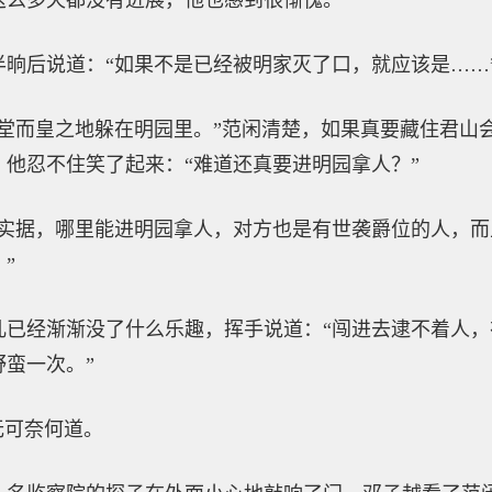
这么多天都没有进展，他也感到很惭愧。
晌后说道：“如果不是已经被明家灭了口，就应该是……
就堂而皇之地躲在明园里。”范闲清楚，如果真要藏住君山
他忍不住笑了起来：“难道还真要进明园拿人？”
凭实据，哪里能进明园拿人，对方也是有世袭爵位的人，
”
儿已经渐渐没了什么乐趣，挥手说道：“闯进去逮不着人
蛮一次。”
无可奈何道。