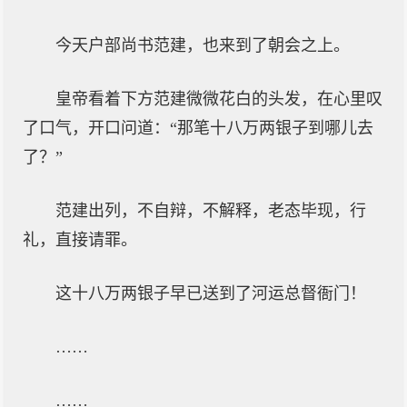
今天户部尚书范建，也来到了朝会之上。
皇帝看着下方范建微微花白的头发，在心里叹
了口气，开口问道：“那笔十八万两银子到哪儿去
了？”
范建出列，不自辩，不解释，老态毕现，行
礼，直接请罪。
这十八万两银子早已送到了河运总督衙门！
……
……