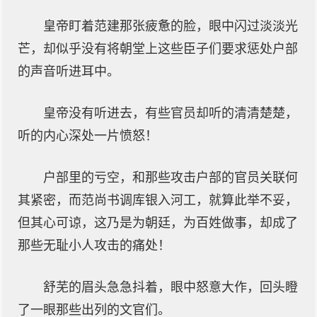
皇帝盯着范建那张疲惫的脸，眼中闪过淡淡光
芒，却似乎没有将朝堂上这些臣子们要求惩处户部
的声音听进耳中。
皇帝没有听进去，有些官员却听的清清楚楚，
听的内心深处一片愤怒！
户部里的亏空，和那些攻击户部的官员关联何
其紧密，而范尚书调库银入河工，就算此举不妥，
但其心可谅，这乃是为朝廷，为百姓做事，却成了
那些无耻小人攻击的痛处！
舒芜的眉头急急抖着，眼中怒意大作，回头瞪
了一眼那些出列的文官们。