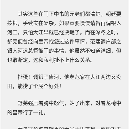
其实这些在门下中书的元老们都清楚，朝廷要
拨银，手续实在复杂，如果真要慢慢请旨再调银入
河工，只怕大江早就已经决堤了。而在深冬之时，
舒芜便曾经向皇帝抱怨过这件事情，范建调户部之
银入河运总督衙门的事情，他虽然不知道详细，但
也敢断定，这和私利扯不上什么关系。
扯蛋！调银子修河，他老范家在大江两边又没
田，能捞了个屁个好处！
舒芜强压着胸中怒气，站了出来，对着龙椅中
的皇帝行了一礼。