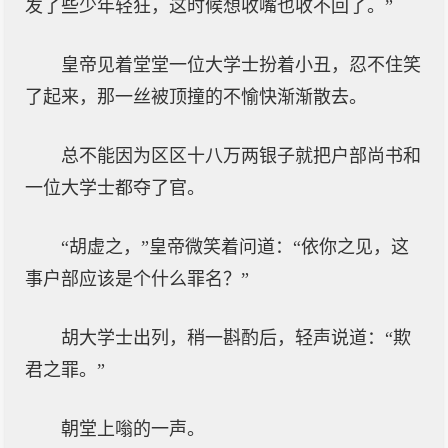
发了些少年轻狂，这时候想收嘴也收不回了。”
皇帝见着堂堂一位大学士扮着小丑，忍不住笑
了起来，那一丝被顶撞的不愉快渐渐散去。
总不能因为区区十八万两银子就把户部尚书和
一位大学士都夺了官。
“胡虚之，”皇帝微笑着问道：“依你之见，这
事户部应该是个什么罪名？”
胡大学士出列，稍一斟酌后，轻声说道：“欺
君之罪。”
朝堂上嗡的一声。