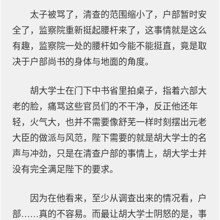
太子被骂了，清查的范围缩小了，户部暂时安
全了，监察院重新挺起腰杆来了，这事情就是这么
有趣，监察院一处的腰杆如今能不能挺直，竟是取
决于户部尚书的身体与地面的角度。
胡大学士在门下中书省里拍桌子，指着六部大
老的脸，痛骂这些官员们的不干净，反正他还年
轻，火气大，也并不需要像舒芜一样时刻摆出元老
大臣的做派与风范，陛下需要的就是胡大学士的名
声与冲劲，只是在清查户部的事情上，胡大学士并
没有完全满足陛下的要求。
因为在他看来，至少从调查出来的情况看，户
部……真的不容易。而最让胡大学士阴怒的是，事