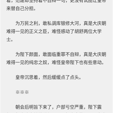
着，范建却坚持着不自辩一句，更没有试图让皇帝
来替自己分担。
为万民之利，敢私调库银修大河，真是大庆朝
难得一见的正义之臣，难怪感动了胡舒两位大学
士。
为陛下颜面，敢面临重罪不自辩，真是大庆朝
难得一见的纯忠之奴，难怪皇帝陛下也有些意动。
皇帝沉思着，然后缓缓点了点头。
※※※
朝会后明旨下来了，户部亏空严重，陛下震