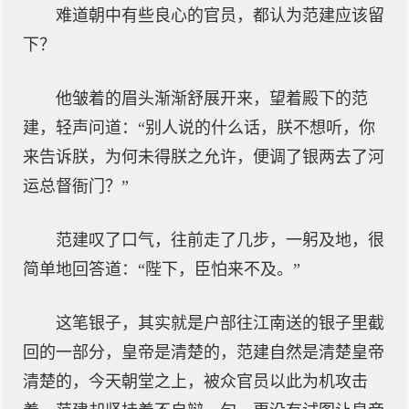
难道朝中有些良心的官员，都认为范建应该留
下？
他皱着的眉头渐渐舒展开来，望着殿下的范
建，轻声问道：“别人说的什么话，朕不想听，你
来告诉朕，为何未得朕之允许，便调了银两去了河
运总督衙门？”
范建叹了口气，往前走了几步，一躬及地，很
简单地回答道：“陛下，臣怕来不及。”
这笔银子，其实就是户部往江南送的银子里截
回的一部分，皇帝是清楚的，范建自然是清楚皇帝
清楚的，今天朝堂之上，被众官员以此为机攻击