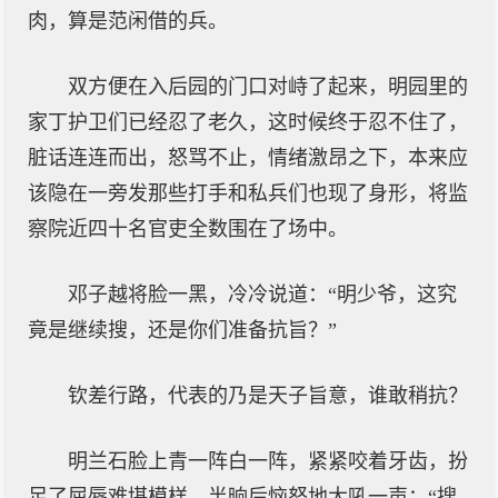
肉，算是范闲借的兵。
双方便在入后园的门口对峙了起来，明园里的
家丁护卫们已经忍了老久，这时候终于忍不住了，
脏话连连而出，怒骂不止，情绪激昂之下，本来应
该隐在一旁发那些打手和私兵们也现了身形，将监
察院近四十名官吏全数围在了场中。
邓子越将脸一黑，冷冷说道：“明少爷，这究
竟是继续搜，还是你们准备抗旨？”
钦差行路，代表的乃是天子旨意，谁敢稍抗？
明兰石脸上青一阵白一阵，紧紧咬着牙齿，扮
足了屈辱难堪模样，半晌后恼怒地大吼一声：“搜