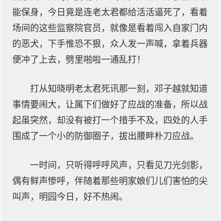
能保身，今日竟是连老太君都给活活逼死了，看着
场间的这些监察院官员，就像是看着闯入自家门内
的恶犬，下手惟恐不狠，众人发一声喊，拿着兵器
便冲了上去，劈里啪啦一通乱打！
打从知晓明老太君死讯那一刻，邓子越就知道
事情要闹大，让属下们做好了应战的准备，所以战
起虽突然，却没有被打一个措手不及，四处的人手
围成了一个小的防御圈子，拔出腰畔朴刀应战。
一时间，只听得呼呼风声，只看见刀光剑影，
偶有鲜声惨呼，伴随着那些明家娘们儿们害怕的尖
叫声，明园今日，好不热闹。