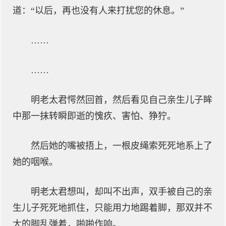
道：“以后，再也没有人来打扰您的休息。”
……
……
明老太君愕然回首，然后看见自己亲生儿子眸
中那一抹转瞬即逝的愧疚、害怕、狰狞。
然后她的嘴被捂上，一根皮绳索死死地系上了
她的咽喉。
明老太君想叫，却叫不出声，双手被自己的亲
生儿子死死地抓住，只能用力地踢着脚，那双并不
大的脚乱弹着，啪啪作响。