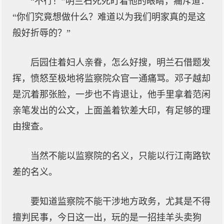
“不行！”明兰石死死盯着他的眼睛，痛斥道：
“你们究竟想做什么？难道以为我们明家真的是这
般好折辱的？”
后园住着妇人亲眷，怎么好搜，明兰石借题发
挥，愤怒至极地将监察院众官一通痛骂。邓子越却
是沉着那张脸，一步也不肯退让，他手里拿着范闲
亲笔发出的公文，上面盖着钦差大印，有足够的理
由搜查。
当然不能以监察院的名义，只能以行江南路钦
差的名义。
要知道监察院不能干涉地方政务，尤其是不得
擅判民事，今日这一出，玩的是一招挂羊头卖狗