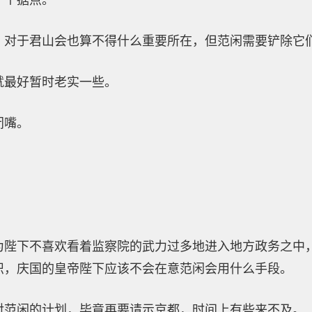
一个据点。
，对于君山会也算不得什么重要所在，但范闲需要铲除它
就最好暂时老实一些。
闭嘴。
为陛下不喜欢看着监察院的武力过多地进入地方政务之中
织，庆国的皇帝陛下应该不会在意范闲会用什么手段。
对范闲的计划，毕竟再要请示京都，时间上有些来不及。