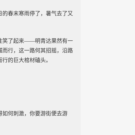
日的春末寒雨停了，暑气去了又
住笑了起来——明青达果然有一
城而行，这一路何其招摇，沿路
而行的巨大棺材磕头。
得如何刺激，你要游街便去游