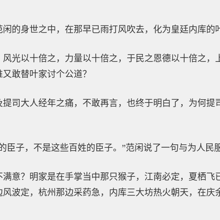
范闲的身世之中，在那早已雨打风吹去，化为皇廷内库的
，风光以十倍之，力量以十倍之，于民之恩德以十倍之，
谁又敢替叶家讨个公道？
及提司大人经年之痛，不敢再言，也终于明白了，为何提
下的臣子，不是这些百姓的臣子。”范闲说了一句与为人民
不满意？明家是在手掌当中那只猴子，江南必定，夏栖飞
边风波定，杭州那边采药急，内库三大坊热火朝天，在庆