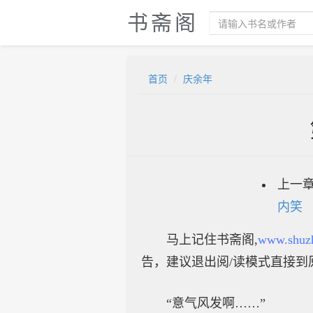
书斋阁
首页
庆余年
上一
内笑
马上记住书斋阁,
www.shuz
告，建议退出阅/读模式直接到
“意气风发啊……”