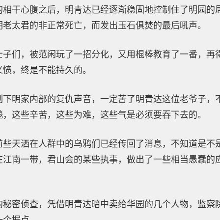
的相干心腹之后，明青达已经逐渐稳固地控制住了明园的
明老太君的非正常死亡，而发出玉石俱焚的最后吼声。
士子们，被范闲玩了一招分化，又用棍棒教育了一番，再
义愤，终是不能持久的。
制下明家内部的复仇声音，一定苦了明青达这位老爷子，
飚，这些辛苦，这些为难，这些气是必须要吞下去的。
前些天洒在人群中的乌鸦们已经传回了消息，不知道是不
在江南一带，君山会的某些执事，做出了一些相当愚蠢的
的秘密侦查，凭借明青达暗中卖给华园的几个人物，监察