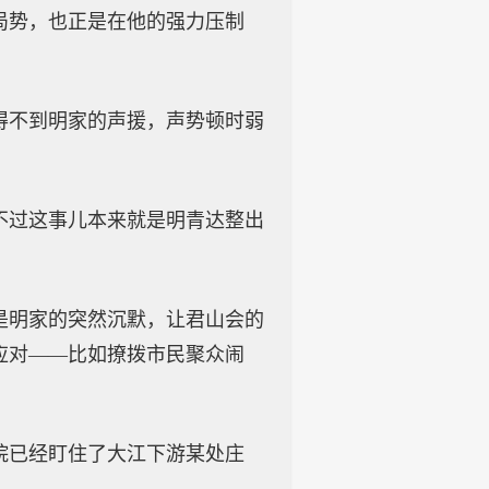
局势，也正是在他的强力压制
得不到明家的声援，声势顿时弱
不过这事儿本来就是明青达整出
是明家的突然沉默，让君山会的
应对——比如撩拨市民聚众闹
院已经盯住了大江下游某处庄