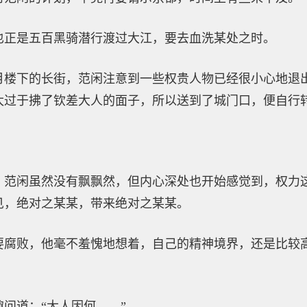
也正是五百黑骑潜行渡过大江，要去血洗某处之时。
月楼下的长街，范闲注意到一些权贵人物已经很小心地退
太过于拂了钦差大人的面子，所以送到了城门口，便自行
？范闲虽然没有飘飘然，但内心深处也开始感觉到，权力
见，绝对之某某，带来绝对之某某。
要腐败，他毫不羞愧地想着，自己的精神境界，还是比较
问道：“大人因何……”