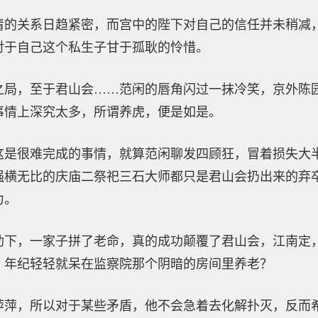
清的关系日趋紧密，而宫中的陛下对自己的信任并未稍减
对于自己这个私生子甘于孤耿的怜惜。
之局，至于君山会……范闲的唇角闪过一抹冷笑，京外陈
事情上深究太多，所谓养虎，便是如是。
这是很难完成的事情，就算范闲聊发四顾狂，冒着损失大
强横无比的庆庙二祭祀三石大师都只是君山会扔出来的弃
力。
助下，一家子拼了老命，真的成功颠覆了君山会，江南定
？年纪轻轻就呆在监察院那个阴暗的房间里养老？
萍萍，所以对于某些矛盾，他不会急着去化解扑灭，反而