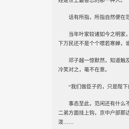
姓是世上最善忘的那一种人。”
话有所指，所指自然便在
当年叶家较诸如今之明家
下万民还不是个个噤若寒蝉，
邓子越一惊默然，知道触
冷笑对之，毫不在意。
“我们做臣子的，只是陛
事态至此，范闲还有什么
二弟方面挂上钩，京中户部那
泼……