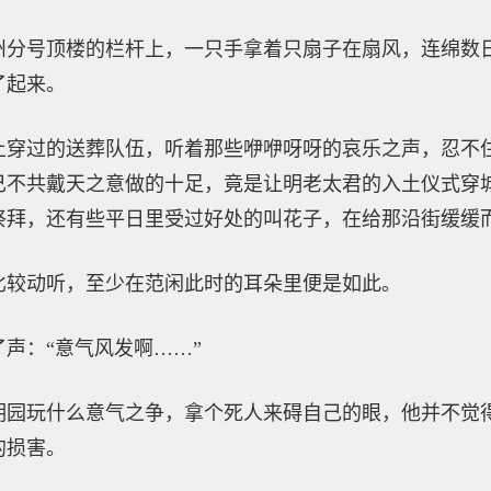
州分号顶楼的栏杆上，一只手拿着只扇子在扇风，连绵数
了起来。
上穿过的送葬队伍，听着那些咿咿呀呀的哀乐之声，忍不
己不共戴天之意做的十足，竟是让明老太君的入土仪式穿
祭拜，还有些平日里受过好处的叫花子，在给那沿街缓缓
比较动听，至少在范闲此时的耳朵里便是如此。
声：“意气风发啊……”
明园玩什么意气之争，拿个死人来碍自己的眼，他并不觉
的损害。