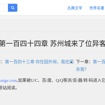
古典文学
世界名著
第一百四十四章 苏州城来了位异
章：
第一百四十三章 你在园外闹，我在园
下一章：
第一百
杀我？
haige.com
,如果被U/C、百/度、Q/Q等浏/览/器/转/码进
原站阅读。