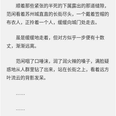
顺着那些紧张的半死的下属露出的那道缝隙，
范闲看着苏州城直直的长街尽头，一个戴着笠帽的
布衣人，正拎着一个人，缓缓向城门处走去。
虽是缓缓地走着，但对方似乎一步便有十数
丈，渐渐远离。
范闲咽了口唾沫，润了润火辣的嗓子，满脸疑
惑地从人群里钻了出来，站在长街之上，看着远方
叶流云的背影发呆。
……
……