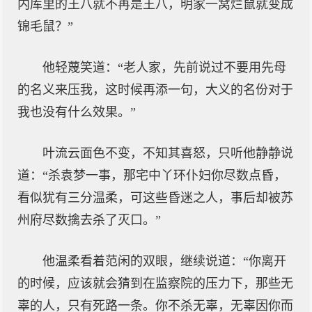
内库里的王八就不再是王八，明家一窝烂鼠就变成
锦毛鼠？”
他轻蔑笑道：“老人家，先前说过不要用先母
的名义来压我，这时候再添一句，大义的名份对于
我也没有什么效果。”
叶流云面色不变，不知其喜怒，只听他静静说
道：“杀袁梦一事，那宅中丫环仆妇你尽数点昏，
看似犹有三分温柔，可这些昏迷之人，事后却被苏
州府尽数擒去杀了灭口。”
他温柔看着范闲的双眼，继续说道：“你离开
的时候，应该就会猜到在监察院的压力下，那些无
辜的人，只有死路一条。你不杀无辜，无辜因你而