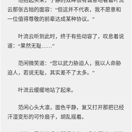
他抬起头来，宁静的双眸很有诚意地看着叶流
云那张古拙的面容：“但这并不代表，我不愿意和
一位值得尊敬的前辈达成某种协议。”
叶流云听到此时，终于有些动容了，叹息着说
道：“果然无耻……”
范闲微笑道：“您以武力胁迫人，我以人命胁
迫人，若说无耻，其实差不了太多。”
叶流云缓缓地站了起来。
范闲心头大凛，面色平静，复又打开那把已经
汗湿变形的可怜扇子，胡乱摇着。