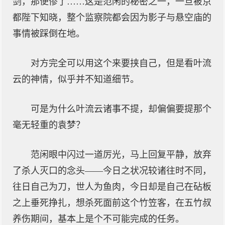
剑，那便惨了……这是范闲的秘密之一，一旦被京
都陛下知晓，整个监察院都会因为影子与悬空庙的
事情被踩倒在地。
对方完全可以用这个来要挟自己，但是看叶流
云的神情，似乎并不知道细节。
可是为什么叶流云诸事不提，却偏偏要提那个
毫无轻重的袁梦？
范闲眼中闪过一道厉光，马上回复平静，放弃
了杀人灭口的念头——今日之状况较诸往时不同，
往日自己为刀，世人为鱼肉，今日却是自己在砧板
之上垂死挣扎，想杀死面前这个竹笠客，在五竹叔
养伤期间，基本上是个不可能完成的任务。