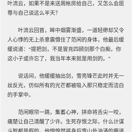
叶流云，如果不是来送周帐房给自己，又怎么会屈
尊与自己谈这么半天？
叶流云回首，眸中烟雾渐盛，一道轻缈却又令
人心悸的无上杀意震慑住了范闲的身体，他最后缓
缓说道：“提把剑，不是冒充四顾剑那个白痴，你
这小子或许忘了，我当年本来就是用剑的。”
说话间，他缓缓抽出剑，雪亮锋芒此时并无一
丝反光，仿似所有的光芒都被吸入那只稳定而洁白
的手掌中。
范闲眼帘一跳，集蓄心神，拼命将舌尖一咬，
痛楚让自己清醒了少许。生死存恨之际，什么计谋
斗智都是假的，他惶惶然将身后雪山处汹涌的霸道