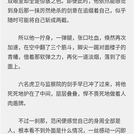
双眼里却全是惊骇之色。即便此时，他依然能感觉
到身后那一抹厉然绝杀的剑意在追缀着自己，似乎
随时可能将自己斩成两截。
所以他一拧身，一弹腿，张口吐血，倏然再次
加速，在空中翻了三个筋斗，脚尖一踢对面楼子的
青幡，借着那软弹之力，再化一道淡烟，落到了街
面上。
六名虎卫与监察院的剑手早已冲了过来，将他
死死地护在了中间，层层叠叠，悍不畏死地做着人
肉盾牌。
不过一刹那，范闲便感觉自己的身周全部是
人，根本看不到外面是什么情况，一丝感动一闪即