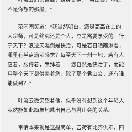
叶流云眉头微皱，缓缓说道：“君山会，本就
不是你想的那般。”
范闲嘲笑道：“我当然明白，您是高高在上的
大宗师，可是终究还是个人，总是需要享受的。行
于天下？浪迹天涯倒是快活，可是若日晒雨淋着，
哪里有半点潇洒感觉？每至天下一州一地，若有人
应着，服侍着，崇拜着……您自然是快活了，而能
用整个天下都供奉着您，除了那个君山会，还有谁
能做到？”
叶流云微笑望着他，似乎没有想到这个年轻人
竟然能如此简单地瞧出自己与君山会的关系。
事情本来就是这般简单，苦荷有北齐供奉，四