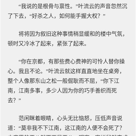
“我说的是根骨与禀性。”叶流云的声音忽然沉
了下去，“好杀之人，如何能手握大权？”
将将因为叙旧这种事情稍显缓和的楼中气氛，
顿时又冷冰了起来，紧张了起来。
“你在京都，有那些费心费神的可怜人替你操
心。我且不论。”叶流云就这样直直地坐在桌旁，
整个人像那东山之松一般倔耿而不屈，“你下江
南，江南多事，多少人因为你的巧手善织而死
去？”
范闲眯着眼睛，心头无比恼怒，压低声音说
道：“莫非我不下江南，这江南的人便不会死了？