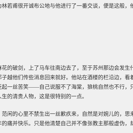
为林若甫很开诚布公地与他进行了一番交谈，便是这般，
麻花的破剑，上了马车往南边去了，至于苏州那边会发生
邓子越他们传些消息回来就好。他站在酒楼的栏沿边，看
泛起一丝苦笑——自己说服不了海棠，狼桃自然也不行，
人生的清贵人物，这是很特别的一点。
，范闲的心里不禁生出一丝歉疚来，自然是对婉儿的，思
年的痛并快乐。只是他清楚自己并不像张教主那般虚伪，