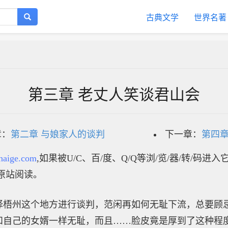
古典文学
世界名著
第三章 老丈人笑谈君山会
章：
第二章 与娘家人的谈判
下一章：
第四章
haige.com
,如果被U/C、百/度、Q/Q等浏/览/器/转/码进
原站阅读。
择梧州这个地方进行谈判，范闲再如何无耻下流，总要顾
和自己的女婿一样无耻，而且……脸皮竟是厚到了这种程