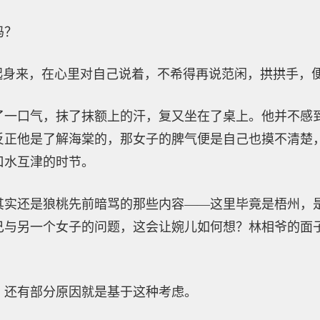
吗？
站起身来，在心里对自己说着，不希得再说范闲，拱拱手，
了一口气，抹了抹额上的汗，复又坐在了桌上。他并不感
反正他是了解海棠的，那女子的脾气便是自己也摸不清楚
口水互津的时节。
其实还是狼桃先前暗骂的那些内容——这里毕竟是梧州，
己与另一个女子的问题，这会让婉儿如何想？林相爷的面
，还有部分原因就是基于这种考虑。