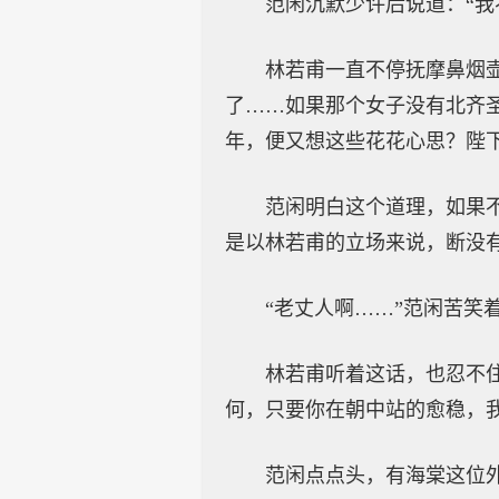
范闲沉默少许后说道：“我
林若甫一直不停抚摩鼻烟
了……如果那个女子没有北齐
年，便又想这些花花心思？陛下
范闲明白这个道理，如果
是以林若甫的立场来说，断没
“老丈人啊……”范闲苦笑
林若甫听着这话，也忍不
何，只要你在朝中站的愈稳，我
范闲点点头，有海棠这位