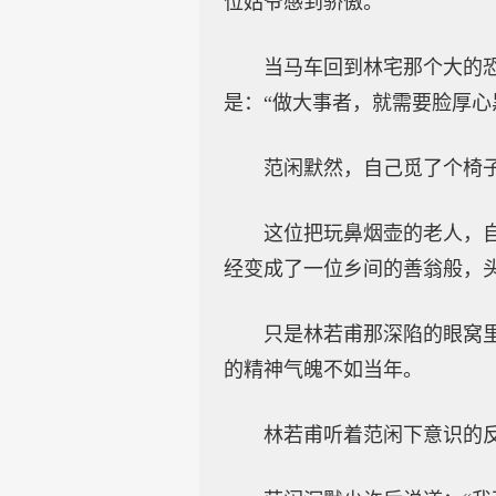
位姑爷感到骄傲。
当马车回到林宅那个大的
是：“做大事者，就需要脸厚心
范闲默然，自己觅了个椅子
这位把玩鼻烟壶的老人，
经变成了一位乡间的善翁般，
只是林若甫那深陷的眼窝
的精神气魄不如当年。
林若甫听着范闲下意识的