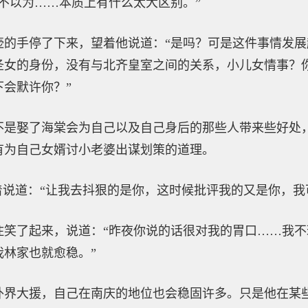
不以为……本质上有什么太大区别。”
壶的手停了下来，望着他说道：“是吗？可是这件事情发
圣女的身份，没有与北齐皇室之间的关系，小儿女情事？
会默许你？”
不是娶了海棠会为自己以及自己身后的那些人带来些好处
有为自己女婿讨小老婆出谋划策的道理。
着说道：“让我去抖狠的是你，这时候批评我的又是你，我
住笑了起来，说道：“昨夜你说的话很对我的胃口……我
林家也就愈稳。”
外界大援，自己在南庆的地位也会稳固许多。只是他在某