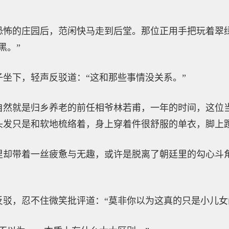
恐怖的庄园后，范闲快马走到后堂。那位正用手把玩着翠
黑。”
坐下，轻声反驳道：“这和那些事情没关系。”
自然就是归乡养老的前任相爷林若甫，一年的时间，这位
头发只是和软地梳络着，身上穿着件很舒服的单衣，脚上
里却带着一丝疲惫与无趣，或许是脱离了朝廷里的勾心斗
反驳，忍不住微笑批评道：“莫非你以为这真的只是小儿女