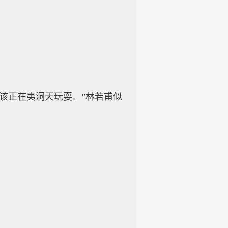
该正在夷洞天玩耍。”林若甫似