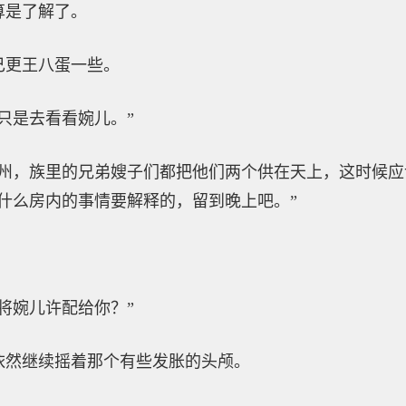
算是了解了。
己更王八蛋一些。
只是去看看婉儿。”
梧州，族里的兄弟嫂子们都把他们两个供在天上，这时候应
什么房内的事情要解释的，留到晚上吧。”
将婉儿许配给你？”
依然继续摇着那个有些发胀的头颅。