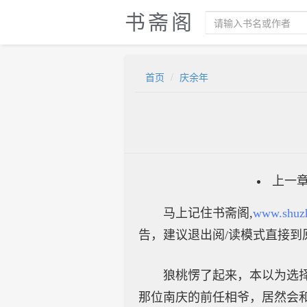
书斋阁
首页
庆余年
上一
马上记住书斋阁,
www.shuz
告，建议退出阅/读模式直接到
狼桃愣了起来，本以为选
那位南庆的前任相爷，居然会