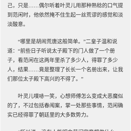
己，只是……偶尔听着叶灵儿用那种熟稔的口气提
到范闲时，他依然掩不住生起一丝荒谬的感觉和淡
淡酸意。
“哪里是胡闹荒唐这般简单。”二皇子温和说
道：“前些日子听说太子殿下的门人做了一个册
子，看范闲在这两年里杀了多少人，得罪了多少
人，结果……竟是整理了长长一个名册出来，让我
们那位太子殿下高兴的不得了。”
叶灵儿噗哧一笑，心想师傅怎么变成大恶魔似
的了，不过包括春闱案，掌一处那些事情，范闲确
实已经得罪了朝廷里的大多数势力。