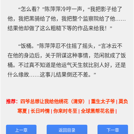
“怎么看？”陈萍萍冷哼一声，“我把影子给了
他，我把黑骑给了他，我把整个监察院给了他……
结果他却做了这么粗糙下等的作品来给我！”
“饭桶。”陈萍萍忍不住摇了摇头，“言冰云不
在他的身边后，关于阴谋这种事情，范闲就成了饭
桶。不过真不知道是他运气天生就比别人好，还是
什么缘故……这事儿结果倒还不差。”
推荐：
四爷总想让我给他绣花（清穿）
|
重生太子爷
|
莫负
寒夏
|
长日吟情
|
你来时冬至
|
全球黑帮花名册
|
上一章
返回目录
下一章