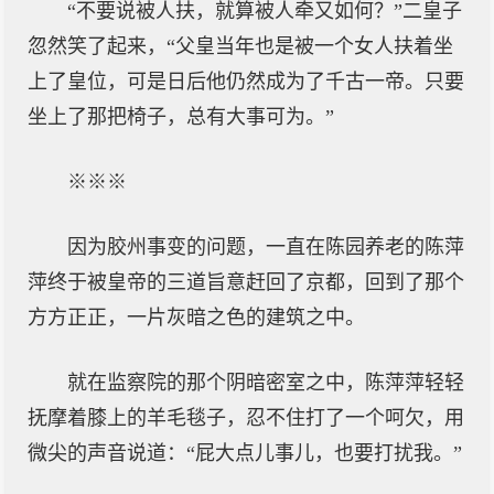
“不要说被人扶，就算被人牵又如何？”二皇子
忽然笑了起来，“父皇当年也是被一个女人扶着坐
上了皇位，可是日后他仍然成为了千古一帝。只要
坐上了那把椅子，总有大事可为。”
※※※
因为胶州事变的问题，一直在陈园养老的陈萍
萍终于被皇帝的三道旨意赶回了京都，回到了那个
方方正正，一片灰暗之色的建筑之中。
就在监察院的那个阴暗密室之中，陈萍萍轻轻
抚摩着膝上的羊毛毯子，忍不住打了一个呵欠，用
微尖的声音说道：“屁大点儿事儿，也要打扰我。”