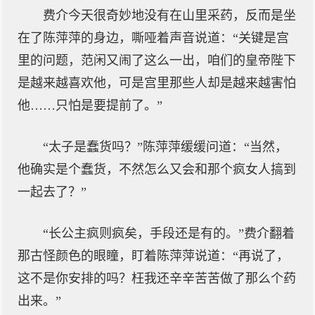
费介今天很奇妙地没有在山里采药，反而是坐
在了陈萍萍的身边，嘶哑着声音说道：“关键是宫
里的问题，范闲又闹了这么一出，咱们的皇帝陛下
是越来越喜欢他，可是宫里那些人却是越来越害怕
他……只怕是要提前了。”
“太子是蠢货吗？”陈萍萍缓缓问道：“当然，
他确实是个蠢货，不然怎么又会和那个疯女人搞到
一起去了？”
“长公主疯则疯矣，手段还是有的。”费介翻着
那古怪颜色的眼瞳，盯着陈萍萍说道：“再说了，
这不是你安排的吗？枉我还辛辛苦苦做了那么个药
出来。”