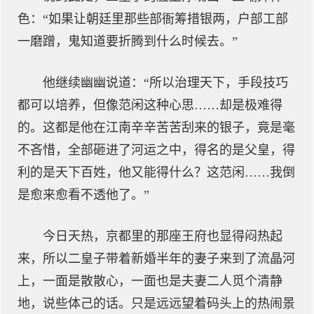
色：“如果让朝廷里那些部衙筹措银两，户部工部
一磨蹭，鬼知道要折腾到什么时候去。”
他继续幽幽说道：“所以治理天下，手段技巧
都可以培养，但像范闲这种心思……却是极难得
的。这都是他在江南辛辛苦苦刮来的银子，竟是毫
不吝惜，全部砸进了河运之中，得名的是父皇，得
利的是天下百姓，他又能得什么？这范闲……我倒
是愈来愈看不透他了。”
今日天热，京都里的那座王府也显得闷热起
来，所以二皇子带着新婚半年的妻子来到了流晶河
上，一面是散散心，一面也是夫妻二人觅个清静
地，说些体己的话。只是远远望着码头上的热闹景