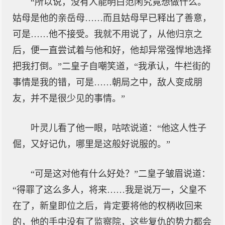
“所以说，没有人能明白范闲究竟想做什么。
姑母是他的亲岳母……而且姑母早已释出了善意，
可是……他不接受。我就不用说了，从他归京之
后，便一直尝试着与他和好，他却异常强悍地选择
把我打倒。”二皇子自嘲笑道，“我承认，牛栏街的
事情是我的错，可是……朝局之中，敌人变成朋
友，并不是很少见的事情。”
叶灵儿看了他一眼，咕哝说道：“他这人性子
倔，又好记仇，哪里是这般好说服的。”
“可是这对他有什么好处？”二皇子皱眉说道：
“得罪了这么多人，将来……我是说万一，父皇不
在了，新皇即位之后，肯定要将他的权柄收回来
的，他的手中没有了监察院，这些复仇的势力都会