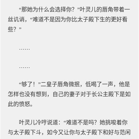
“那她为什么会选择你？”叶灵儿的唇角带着一
丝讥诮，“难道不是因为你比太子殿下生的更好看
些？”
……
……
“够了！”二皇子唇角微抿，低喝了一声，他是
怎样也没有想到，自己的妻子对于长公主殿下是如
此的愤怒。
叶灵儿冷哼说道：“难道不是吗？她挑唆着你
与太子殿下斗，如今又让你与太子殿下和好与范闲