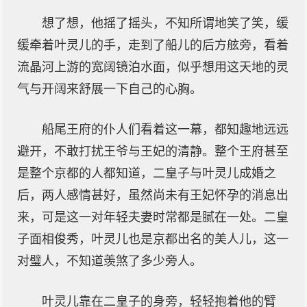
想了想，他摇了摇头，不知所谓地笑了笑，缓
缓牵着叶灵儿的手，走到了船儿的后方舷旁，看着
流晶河上游的宽阔镜泊水面，似乎想用这天地的灵
气与开阔来舒展一下自己的心胸。
船尾王府的仆人们看着这一幕，都知趣地远远
避开，不敢打扰王爷与王妃的清静。整个王府甚至
是整个京都的人都知道，二皇子与叶灵儿成婚之
后，两人感情甚好，虽然尚未有王妃怀孕的消息出
来，可是这一对年轻夫妻时常都是腻在一处。二皇
子面相俊秀，叶灵儿也是京都出名的美人儿，这一
对璧人，不知道羡煞了多少旁人。
叶灵儿靠在二皇子的身旁，轻轻抱着他的臂