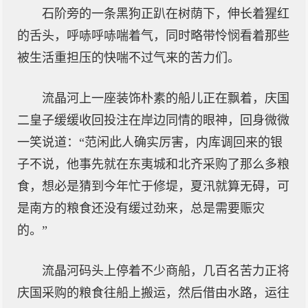
石阶旁的一条黑狗正趴在树荫下，伸长着猩红
的舌头，呼哧呼哧喘着气，同时略带怜悯看着那些
被生活重担压的快喘不过气来的苦力们。
流晶河上一座装饰朴素的船儿正在飘着，庆国
二皇子缓缓收回投注在岸边同情的眼神，回身微微
一笑说道：“范闲此人确实厉害，内库调回来的银
子不说，他事先就在东夷城和北齐采购了那么多粮
食，想必是猜到今年忙于修堤，夏汛就算无碍，可
是南方的粮食还没有缓过劲来，总是需要赈灾
的。”
流晶河码头上停着不少商船，几百名苦力正将
庆国采购的粮食往船上搬运，然后借由水路，运往