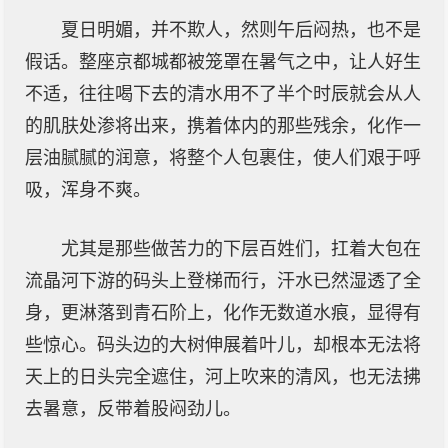
夏日明媚，并不欺人，然则午后闷热，也不是
假话。整座京都城都被笼罩在暑气之中，让人好生
不适，往往喝下去的清水用不了半个时辰就会从人
的肌肤处渗将出来，携着体内的那些残余，化作一
层油腻腻的润意，将整个人包裹住，使人们艰于呼
吸，浑身不爽。
尤其是那些做苦力的下层百姓们，扛着大包在
流晶河下游的码头上登梯而行，汗水已然湿透了全
身，更淋落到青石阶上，化作无数道水痕，显得有
些惊心。码头边的大树伸展着叶儿，却根本无法将
天上的日头完全遮住，河上吹来的清风，也无法拂
去暑意，反带着股闷劲儿。