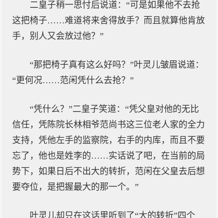
二皇子稍一思忖后说道：“可是如果他不去抢
这把椅子……难道将来舍得放手？而且就算他肯放
手，别人又会放过他？”
“那把椅子真有这么好吗？”叶灵儿皱眉说道：
“更何况……范闲凭什么去抢？”
“凭什么？”二皇子笑道：“凭父皇对他的无比
信任，凭陈院长林相爷范尚书这三位老人家的全力
支持，凭他左手的监察院，右手的内库，而且不要
忘了，他也是姓李的……实话说了吧，在当前的局
势下，如果日后不出大的转折，范闲在父皇去后想
要夺位，是把握最大的那一个。”
叶灵儿却只在这话里听到了“大的转折”四个