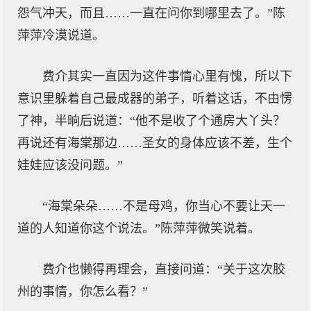
怨气冲天，而且……一直在问你到哪里去了。”陈
萍萍冷漠说道。
费介其实一直因为这件事情心里有愧，所以下
意识里躲着自己最成器的弟子，听着这话，不由愣
了神，半晌后说道：“他不是收了个通房大丫头？
再说还有海棠那边……圣女的身体应该不差，生个
娃娃应该没问题。”
“海棠朵朵……不是母鸡，你当心不要让天一
道的人知道你这个说法。”陈萍萍微笑说着。
费介也懒得再理会，直接问道：“关于这次胶
州的事情，你怎么看？”