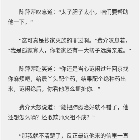
陈萍萍叹息道：“太子胆子太小，咱们要帮助
他一下。”
“这可真是抄家灭族的罪过啊。”费介叹息着，
“我是孤家寡人，你老家还有一大帮子远房亲戚。”
陈萍萍耻笑道：“你还是当心范闲过年回京找
你麻烦吧，给晨丫头配个药，结果配个绝种药出
来，范闲绝后，你看他怎么撕扯你。”
费介大怒说道：“能把肺痨治好就不错了，他
还想怎么嘀？还敢欺师灭祖不成？”
“那我就不清楚了，反正最近他来的信里一直