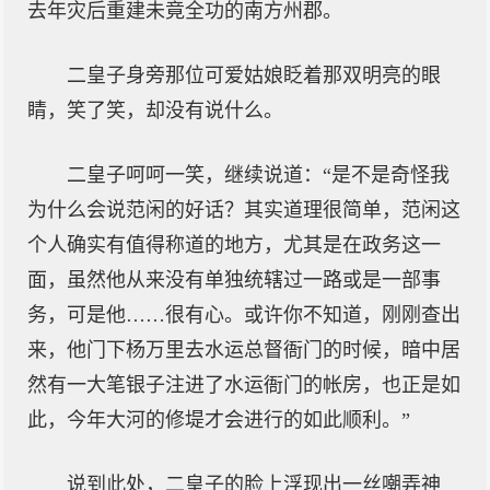
去年灾后重建未竟全功的南方州郡。
二皇子身旁那位可爱姑娘眨着那双明亮的眼
睛，笑了笑，却没有说什么。
二皇子呵呵一笑，继续说道：“是不是奇怪我
为什么会说范闲的好话？其实道理很简单，范闲这
个人确实有值得称道的地方，尤其是在政务这一
面，虽然他从来没有单独统辖过一路或是一部事
务，可是他……很有心。或许你不知道，刚刚查出
来，他门下杨万里去水运总督衙门的时候，暗中居
然有一大笔银子注进了水运衙门的帐房，也正是如
此，今年大河的修堤才会进行的如此顺利。”
说到此处，二皇子的脸上浮现出一丝嘲弄神