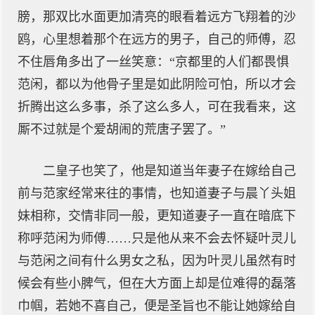
膀，那双比水面更加清亮的眼看着远方飞翔着的沙
鸥，心里想着那个在远方的男子，自己的师傅，忍
不住唇角多出了一丝笑意：“京都里的人们都畏惧
范闲，都以为他骨子里是如此阴险可怕，所以才会
折腾出这么多事，杀了这么多人，可在我看来，这
厮不过就是个爱胡闹的荒唐子罢了。”
二皇子也笑了，他是知道当年妻子在嫁给自己
前与范家经常来往的事情，也知道妻子与晨丫头姐
妹相称，交情非同一般，更知道妻子一直在暗底下
称呼范闲为师傅……只是他从来不会去怀疑叶灵儿
与范闲之间有什么男女之私，因为叶灵儿虽然有时
候会有些小脾气，但在大方面上却是位难得的磊落
巾帼，若她不喜自己，便是圣旨也不能让她嫁给自