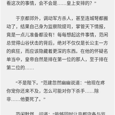
看这次的事情，会不会是……皇上安排的？”
于京都郊外，调动军方杀人，甚至连城弩都搬
动了，结果自己身为监察院提司，掌管天下情报，
竟是一点儿准备都没有！每每想起这件事情，范闲
总觉得山谷伏击的背后，绝对不仅仅是长公主一方
的疯狂，而应该隐藏着更深的东西。在他的怀疑名
单当中，皇帝自然是排在第一位的那人，至于排在
第二位的……
“不是陛下。”范建忽然幽幽说道：“他现在疼
你宠你还来不及，怎么可能对你下杀手……除
非……他要死了。”
范闲默然，问道：“能够同时让京都守备与监