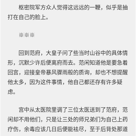
枢密院军方众人觉得这远远的一鞭，似乎是抽
打在自己的脸上。
※※※
回到范府，大皇子问了些当时山谷中的具体情
形，沉默少许后便离府而去。范闲知道他是要急着
回宫，迎接皇帝暴风骤雨般的质询，却也不想提醒
他太多，因为这件事情，他自己都还存有许多疑
虑。
宫中从太医院里调了三位太医送到了范府，范
闲却不用他们，只是让三处的师兄弟们为自己上药
疗伤，余毒应该几日后便能袪尽，至于后背处那道