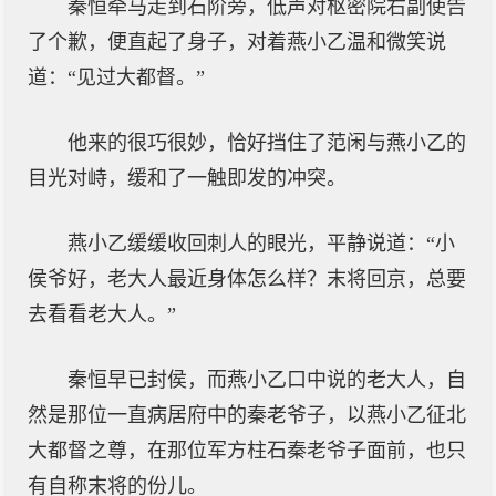
秦恒牵马走到石阶旁，低声对枢密院右副使告
了个歉，便直起了身子，对着燕小乙温和微笑说
道：“见过大都督。”
他来的很巧很妙，恰好挡住了范闲与燕小乙的
目光对峙，缓和了一触即发的冲突。
燕小乙缓缓收回刺人的眼光，平静说道：“小
侯爷好，老大人最近身体怎么样？末将回京，总要
去看看老大人。”
秦恒早已封侯，而燕小乙口中说的老大人，自
然是那位一直病居府中的秦老爷子，以燕小乙征北
大都督之尊，在那位军方柱石秦老爷子面前，也只
有自称末将的份儿。