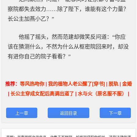
察院都失去效力……除了陛下，谁能有这个力量？
长公主加燕小乙？”
他摇了摇头，然而范建却微笑反问道：“你应
该在猜测什么，不然为什么从枢密院回来时，却没
有进你自己的院子看看？”
推荐：
等风热吻你
|
我的植物人老公醒了[穿书]
|
脱轨
|
金婚
|
长公主穿成女配后高调出道了
|
水与火（原名服不服）
|
上一章
返回目录
下一章