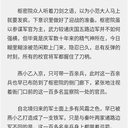
枢密院众人听着刀剑之语，以为小范大人马上
就要发疯，下意识里做好了迎战的准备。枢密院虽
以参谋军官为主，武力较诸庆国五路边军并不如何
强横，但毕竟是庆军数十年来的精气神所在，今日
糊里糊涂被范闲欺上门来，隐忍已久，总有反弹的
时刻，所有的校官将军都握住了刀柄。
燕小乙入京，只可带一百亲兵，此时这一百亲
兵也早已布防到了枢密院的侧门廊下，紧张地注视
着衙门口前的这一百多名监察院一处的官员。
自北境归来的军士面上多有风霜之色，早已被
燕小乙打造成了一支铁军，只是与秦叶两家诸路边
军不同的是，这一百多名亲兵身上都带着弓箭。