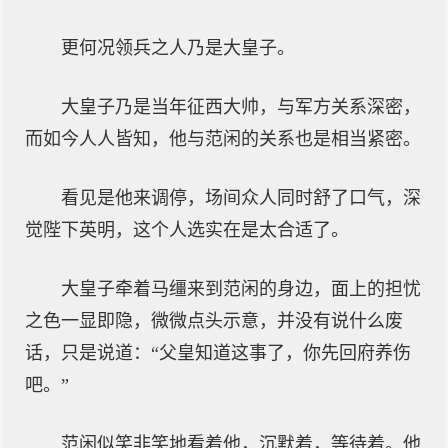
更何况领兵之人乃是大皇子。
大皇子乃是当年征西大帅，与军方关系深密，
而如今人人皆知，他与范闲的关系也是相当紧密。
看见是他来调停，场间众人同时舒了口气，深
觉陛下英明，这个人选实在是太合适了。
大皇子牵着马缰来到范闲的身边，面上的担忧
之色一显即隐，微微点头示意，并没有说什么废
话，只是说道：“父皇知道这事了，你先回府养伤
吧。”
范闲似笑非笑地看着他，沉默着，等待着。他