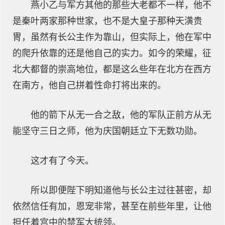
燕小乙与军方其他的那些大老都不一样，他不
是秦叶两家那种世家，也不是大皇子那种天潢贵
冑，虽然有长公主作为靠山，但实际上，他在军中
的爬升依靠的还是他自己的实力。如今的荣耀，征
北大都督的崇高地位，都是这么些年在北方在西方
在南方，他自己拼着性命打将出来的。
他的箭下从无一合之敌，他的军队正前方从无
能坚守三日之师，他为庆国朝廷立下无数功勋。
这才有了今天。
所以即便陛下明知道他与长公主过往甚密，却
依然信任有加，恩宠非常，甚至在前些年里，让他
担任着宫中的禁军大统领。