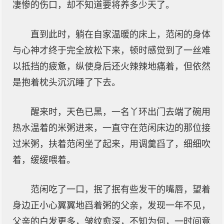
凄惨的伤口，却不知道要将养多少天了。
直到此时，躺在自家温暖的床上，范闲的身体
与心神才终于完全放松下来，顿时感觉到了一丝难
以抵挡的疲惫，纵使身后还火辣辣地痛着，但依然
是抱着枕头沉沉睡了下去。
醒来时，天色已黑，一名丫环出门去端了碗用
热水温着的米粥进来，一直守在范闲床边的那位接
过米粥，扶着范闲坐了起来，用调羹舀了，细细吹
着，缓缓喂着。
范闲吃了一口，抿了抿有些发干的嘴唇，望着
身边正小心翼翼地舀着粥的父亲，发现一年不见，
父亲的白发更多，皱纹愈深，不知为何，一时间竟