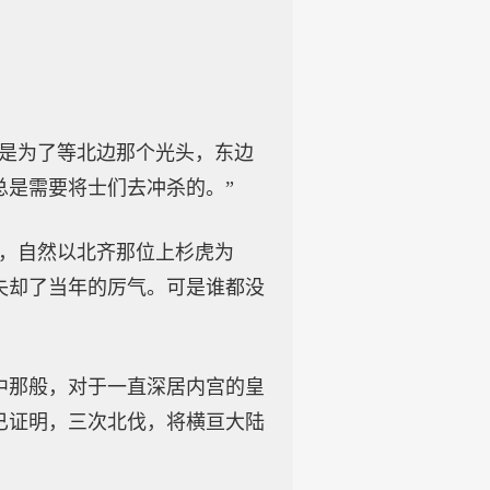
只是为了等北边那个光头，东边
总是需要将士们去冲杀的。”
将，自然以北齐那位上杉虎为
失却了当年的厉气。可是谁都没
中那般，对于一直深居内宫的皇
已证明，三次北伐，将横亘大陆
。