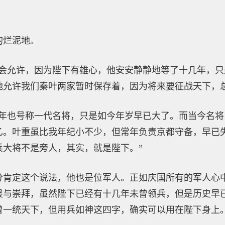
的烂泥地。
下会允许，因为陛下有雄心，他安安静静地等了十几年，
他允许我们秦叶两家暂时保存着，因为将来要征战天下，
当年也号称一代名将，只是如今年岁早已大了。而当今名
乙。叶重虽比我年纪小不少，但常年负责京都守备，早已
兵大将不是旁人，其实，就是陛下。”
分肯定这个说法，他也是位军人。正如庆国所有的军人心
畏与崇拜，虽然陛下已经有十几年未曾领兵，但是历史早
曾一统天下，但用兵如神这四字，确实可以用在陛下身上