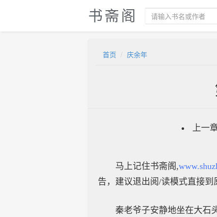
书斋阁
首页
庆余年
上一
马上记住书斋阁,
www.shuz
告，建议退出阅/读模式直接到
秦老爷子安静地坐在大石