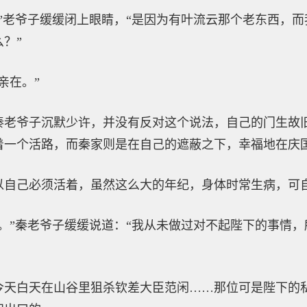
”老爷子缓缓闭上眼睛，“是因为有叶流云那个老东西，
？”
亲在。”
秦老爷子沉默少许，并没有反对这个说法，自己的门生故
着一个活路，而秦家则是在自己的遮蔽之下，幸福地在庆
以自己必须活着，虽然这么大的年纪，身体时常生病，可
。”秦老爷子缓缓说道：“我从未做过对不起陛下的事情
今天白天在山谷里狙杀钦差大臣范闲……那位可是陛下的