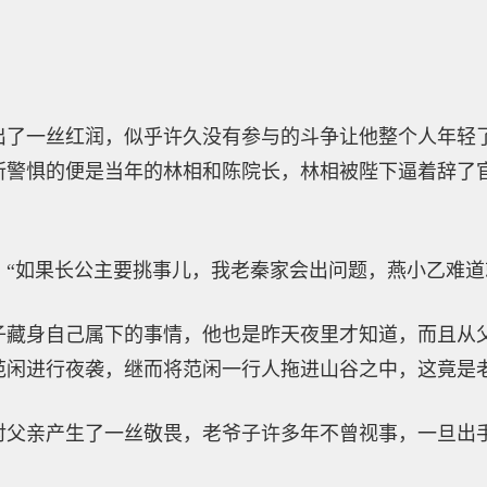
出了一丝红润，似乎许久没有参与的斗争让他整个人年轻
所警惧的便是当年的林相和陈院长，林相被陛下逼着辞了
：“如果长公主要挑事儿，我老秦家会出问题，燕小乙难道
子藏身自己属下的事情，他也是昨天夜里才知道，而且从
范闲进行夜袭，继而将范闲一行人拖进山谷之中，这竟是
对父亲产生了一丝敬畏，老爷子许多年不曾视事，一旦出