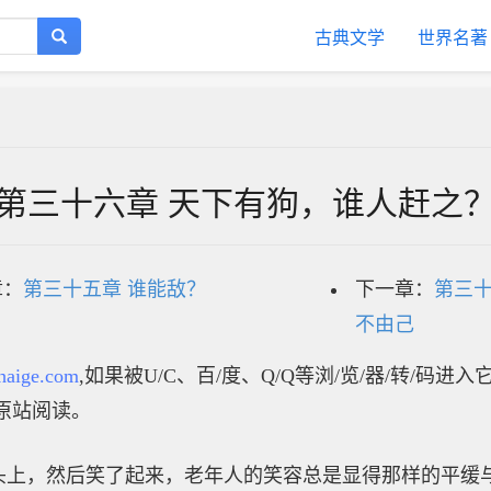
古典文学
世界名著
第三十六章 天下有狗，谁人赶之
章：
第三十五章 谁能敌？
下一章：
第三十
不由己
haige.com
,如果被U/C、百/度、Q/Q等浏/览/器/转/码进
原站阅读。
头上，然后笑了起来，老年人的笑容总是显得那样的平缓