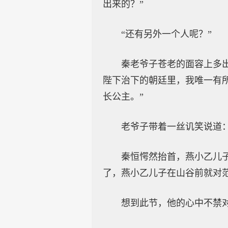
出来的？”
“还有另外一个人呢？”
秦老爷子苍老的面容上多
陛下治下的朝廷里，我唯一有
长公主。”
老爷子带着一丝讥笑说道
秦恒愕然抬首，燕小乙儿
了，燕小乙儿子在山谷前就对
想到此节，他的心中不禁