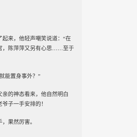
了起来，他轻声嘲笑说道：“在
官，陈萍萍又另有心思……至于
就能置身事外？”
父亲的神态看来，他自然明白
老爷子一手安排的！
手，果然厉害。