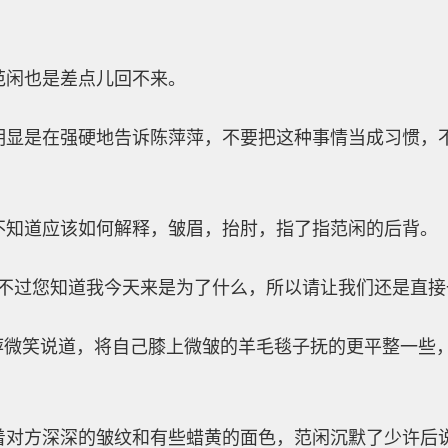
范闲也是差点儿回不来。
明显是在强硬地告诉陈萍萍，不要把这种事情当成习惯，
不知道应该如何解释，皱眉，抬肘，指了指范闲的后背。
…不过您知道我今天来是为了什么，所以请让我们还是直接
萍萍微笑说道，将自己膝上微皱的羊毛毯子抚的更平整一些
着对方深深的皱纹和有些蜡黄的面色，范闲沉默了少许后