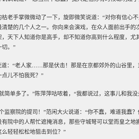
的枯老手掌微微动了一下，旋即微笑说道：“对你有信心
最清楚的几个人之一。你向来会演戏，在众人面前出手的
架，天下人知道你是高手，却不知道你高到什么程度，尤
切。”
说道：“老人家……那是伏击！那是在京都郊外的山谷里
点儿不怕我死？”
就简单多了。”陈萍萍咕哝着，“我都说过，这事儿和我没
个监察院的提司！”范闲大火说道：“你不蠢，难道我蠢
没有院中的人帮忙遮掩消息，那些守城弩可以堂而皇之地
这么轻轻松松地狙击到位？”