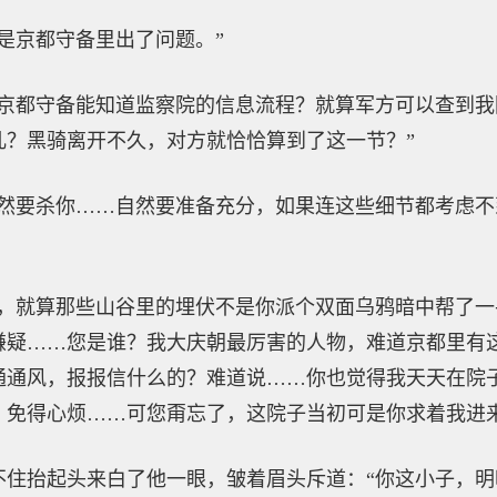
是京都守备里出了问题。”
“京都守备能知道监察院的信息流程？就算军方可以查到
儿？黑骑离开不久，对方就恰恰算到了这一节？”
既然要杀你……自然要准备充分，如果连这些细节都考虑
装，就算那些山谷里的埋伏不是你派个双面乌鸦暗中帮了
嫌疑……您是谁？我大庆朝最厉害的人物，难道京都里有
通通风，报报信什么的？难道说……你也觉得我天天在院
，免得心烦……可您甭忘了，这院子当初可是你求着我进
不住抬起头来白了他一眼，皱着眉头斥道：“你这小子，