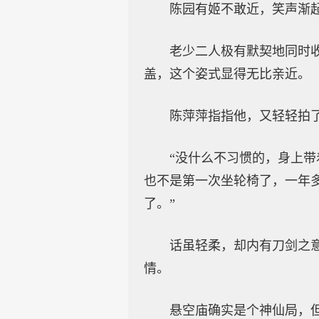
陈园有姬不敢近，笑声渐
老少二人极有默契地同时
盖，这个姿式显得无比亲近。
陈萍萍指指他，又轻轻拍
“没什么不习惯的，身上带
也不是第一次坐轮椅了，一年
了。”
话虽轻柔，却内有刀剑之
情。
悬空庙确实是个神仙局，