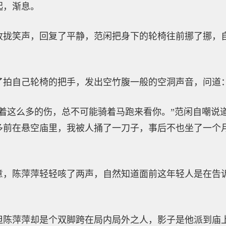
起，渐息。
收拢笑声，回复了平静，范闲把身下的轮椅往前挪了挪，
了拍自己轮椅的把手，发出空竹腹一般的空洞声音，问道：
着这么多的伤，总不可能骑着马跑来看你。”范闲自嘲说
多前在悬空庙里，我被人捅了一刀子，事后不也坐了一个
意，陈萍萍轻轻咳了两声，自然知道面前这年轻人是在告
但陈萍萍却是个双脚跨在局内局外之人，影子是他派到庙