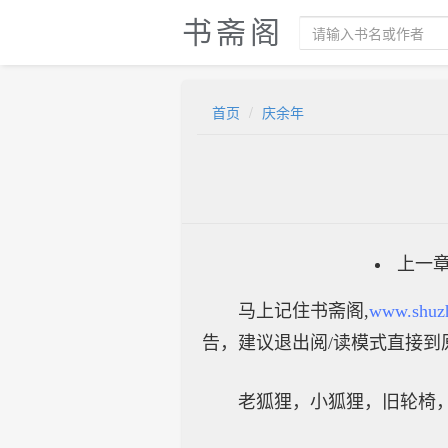
书斋阁
首页
庆余年
上一
马上记住书斋阁,
www.shuz
告，建议退出阅/读模式直接到
老狐狸，小狐狸，旧轮椅