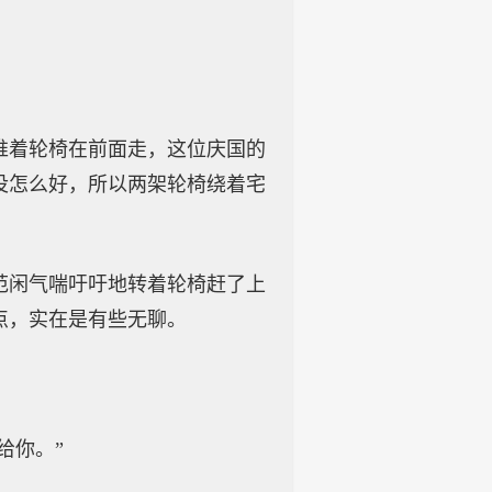
推着轮椅在前面走，这位庆国的
没怎么好，所以两架轮椅绕着宅
范闲气喘吁吁地转着轮椅赶了上
点，实在是有些无聊。
给你。”