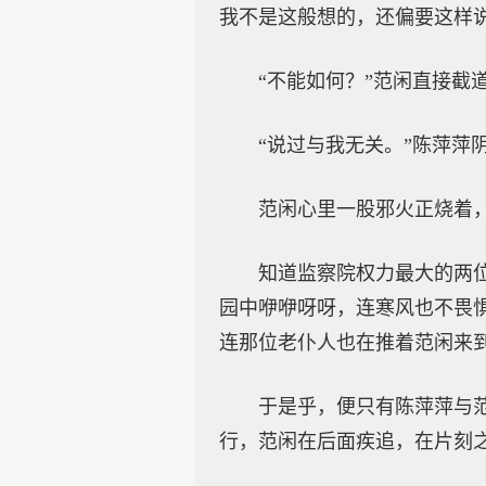
我不是这般想的，还偏要这样
“不能如何？”范闲直接截
“说过与我无关。”陈萍
范闲心里一股邪火正烧着
知道监察院权力最大的两
园中咿咿呀呀，连寒风也不畏
连那位老仆人也在推着范闲来
于是乎，便只有陈萍萍与
行，范闲在后面疾追，在片刻