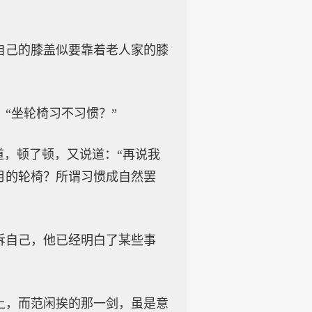
自己的膝盖似要靠着老人家的膝
“坐轮椅习不习惯？”
道，顿了顿，又说道：“再说我
月的轮椅？所谓习惯成自然罢
诉自己，他已经明白了某些事
上，而范闲挨的那一剑，虽是意