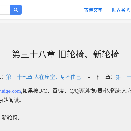
古典文学
世界名著
第三十八章 旧轮椅、新轮椅
章：
第三十七章 人在庙堂，身不由己
下一章：
第三十
haige.com
,如果被U/C、百/度、Q/Q等浏/览/器/转/码进
原站阅读。
，新轮椅。