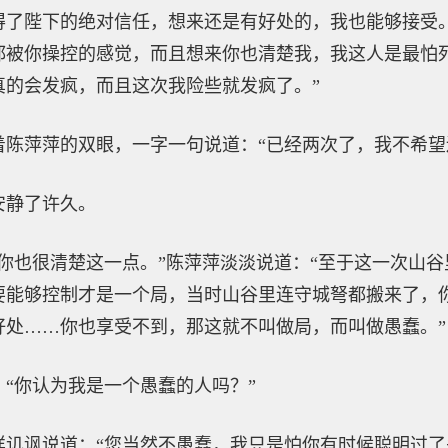
得了陛下的绝对信任，想来还是有好处的，我也能够接受
都被你操控的感觉，而且想来你也清楚我，我这人是最怕
真的会发疯，而且这次我险些就发疯了。”
着陈萍萍的双眼，一字一句说道：“已经两次了，我不希望
安静了许久。
你也很清楚这一点。”陈萍萍淡淡说道：“至于这一次山
要能够控制才是一个局，当时山谷里连守城弩都搬来了，
好处……你也享受不到，那这就不叫做局，而叫做愚蠢。”
“你认为我是一个愚蠢的人吗？”
样讥讽说道：“您当然不愚蠢，我只是怕你有时候聪明过了