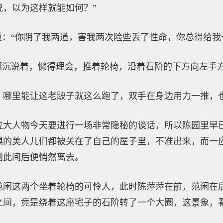
说，以为这样就能如何？”
道：“你阴了我两道，害我两次险些丢了性命，你总得给我
萍阴沉说着，懒得理会，推着轮椅，沿着石阶的下方向左手
，哪里能让这老跛子就这么跑了，双手在身边用力一推，
位大人物今天要进行一场非常隐秘的谈话，所以陈园里早
惧的美人儿们都被关在了自己的屋子里，不准出来，而一
到此间后便悄然离去。
范闲这两个坐着轮椅的可怜人，此时陈萍萍在前，范闲在
之间，竟是绕着这座宅子的石阶转了一个大圈，这景象，