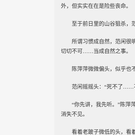
外，但实实在在是险些丧命。
至于前日里的山谷狙杀，
所谓习惯成自然，范闲很
切切不可……当成自然之事。
陈萍萍微微偏头，似乎也
范闲摇摇头：“死不了…
“你先讲，我先听。”陈
消失不见。
看着老跛子微低的头，看