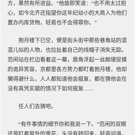
方，果然有所进益。”他旋即笑道：“也不用太过担
心，如今北齐还指望你这年纪幼小的大商人为他们
置办内库货物，轻易也不会得罪你。”
抱月楼下已空，便是街头街中那些巷角站的混
混儿似的人物，也拉扯着自己的线帽子消失无踪。
范闲站在栏边看着这一幕，唇角浮起一丝颇堪捉摸
的诡异笑容，京都里各方势力都盯着抱月楼，他却
懒得避什么，人人都知道他会报复，都在猜他会在
没有真凭实据的情况下如何报复……
任人们去猜吧。
“有件事情的细节你和我说一下。”范闲的双眼
还是盯着窗外的雪花，头没有转回来，轻声问道。