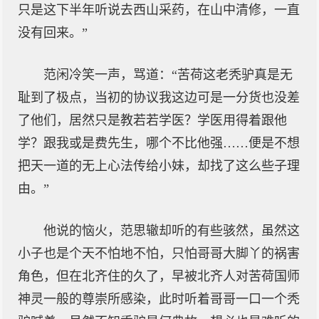
只是这下半年听说去西山采药，在山中清修，一直
没有回来。”
范闲冷笑一声，骂道：“苦荷这老秃驴真是无
耻到了极点，当初的协议我这边可是一分货也没差
了他们，居然只是教若若学医？学医用得着跟他
学？跟我或是费先生，哪个不比他强……便是不想
把天一道的无上心法传给小妹，却找了这么些子理
由。”
他说的恼火，范思辙却听的有些骇然，虽然这
小子也是个天不怕地不怕，只怕哥哥大脚丫的祸害
角色，但在北齐住的久了，早被北齐人对苦荷国师
神灵一般的尊崇所感染，此时听着哥哥一口一个秃