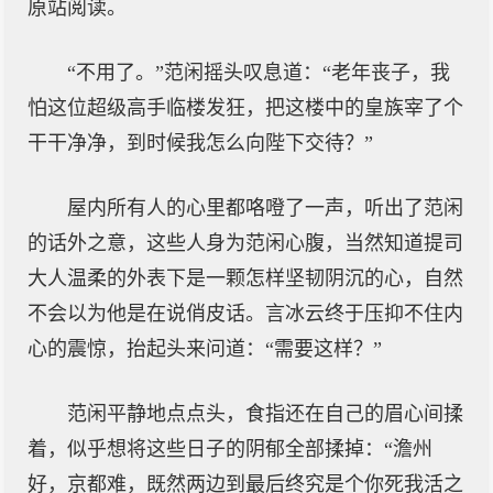
原站阅读。
“不用了。”范闲摇头叹息道：“老年丧子，我
怕这位超级高手临楼发狂，把这楼中的皇族宰了个
干干净净，到时候我怎么向陛下交待？”
屋内所有人的心里都咯噔了一声，听出了范闲
的话外之意，这些人身为范闲心腹，当然知道提司
大人温柔的外表下是一颗怎样坚韧阴沉的心，自然
不会以为他是在说俏皮话。言冰云终于压抑不住内
心的震惊，抬起头来问道：“需要这样？”
范闲平静地点点头，食指还在自己的眉心间揉
着，似乎想将这些日子的阴郁全部揉掉：“澹州
好，京都难，既然两边到最后终究是个你死我活之