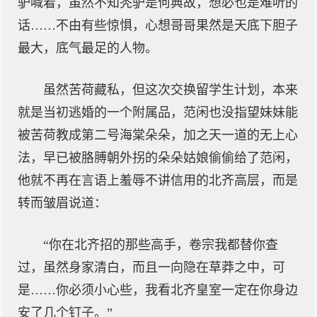
驴喊着，虽然不知秃驴是何典故，想必也是难听的
话……不由有些惊惧，心想哥哥果然是天底下胆子
最大，底气最足的人物。
虽然苦荷藏私，但这次交换留学生计划，本来
就是当初逃婚的一个附属品，范闲也没指望妹妹能
被苦荷教成第二号海棠朵朵，加之天一道的无上心
法，早已被胳膊朝外拐的朵朵姑娘偷偷给了范闲，
他就不再在言语上羞辱不讲信用的北齐高层，而是
转而皱眉说道：
“你在北齐招的那些高手，卷宗我都替你查
过，虽然身家清白，而且一向隐在草莽之中，可
是……你必须小心些，我看北齐皇室一定在你身边
安了几个钉子。”