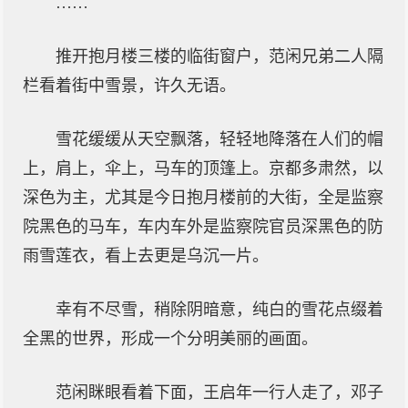
……
推开抱月楼三楼的临街窗户，范闲兄弟二人隔
栏看着街中雪景，许久无语。
雪花缓缓从天空飘落，轻轻地降落在人们的帽
上，肩上，伞上，马车的顶篷上。京都多肃然，以
深色为主，尤其是今日抱月楼前的大街，全是监察
院黑色的马车，车内车外是监察院官员深黑色的防
雨雪莲衣，看上去更是乌沉一片。
幸有不尽雪，稍除阴暗意，纯白的雪花点缀着
全黑的世界，形成一个分明美丽的画面。
范闲眯眼看着下面，王启年一行人走了，邓子