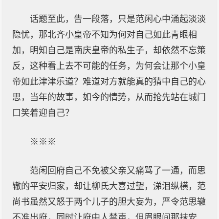
话题至此，告一段落，只是范闲心中涌起淡淡
隐忧，那北齐小皇帝不知为何对自己如此青眼相
加，明知自己是南庆皇帝的私生子，却依然不忘策
反，这种看上去不可能的任务，为何会让那个小皇
帝如此津津乐道？难道对方就能真的猜中自己的心
思，当年的故事，如今的情势，从而抢先站在城门
口笑着迎自己？
※※※
范闲回府自己不免被父亲又痛骂了一通，而思
辙的平安归家，却让柳氏大喜过望，涕泪纵横，范
尚书虽然又怒于两个儿子的胆大妄为，严令范思辙
不准出府，同时让府中人禁声，但眉眼间那抹安