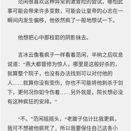
范闲很喜欢这种异常刺激冒险的尝试，哪怕此
事可能会带来许多变数，可能会让皇帝的心志在一
瞬间内发生偏移，他依然疯了一般地想试一下。
他想把心中那枝箭的阴影抹去。
言冰云像看疯子一样看着范闲，半晌之后叹息
说道：“燕大都督修为惊人，哪里是这般好杀的，
就算整个院子，也没有办法找到可以对付他的
人……就算你没有受伤，你也不可能将他刺杀于剑
下，更何况你如今伤着……另外就是，院长想必没
有这种疯狂的安排。”
“不。”范闲摇摇头，“老跛子估计比我更疯，
我可不想被他疯死了，所以我要保住自己这条小