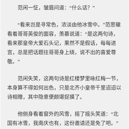
范闲一怔，皱眉问道：“什么话？”
“看来岂是寻常色，浓淡由他冰雪中。”范思辙
看着哥哥英俊的面容，羡慕说道：“是这两句诗，
看来那皇帝大爱石头记，果然不是假话，每每进
宫，总是把话题往哥哥身上绕，说不出的喜爱尊
敬。”
范闲失笑，这两句诗是红楼梦里咏红梅一节，
本身算不得如何出色，只是北齐小皇帝千里迢迢以
诗相赠，其中隐意便颇堪捉摸了。
他侧身看着窗外的风雪，摇了摇头笑道：“北
国有冰雪，我南庆也有，这份邀请还是免了吧。”