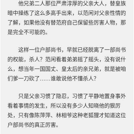
他兄弟二人那位严肃淳厚的父亲大人，替皇族
暗中操练了这么多高手出来，以范闲对父亲性情的
了解，如果他没有替范府自己保留些厉害人物，那
是完全不可能的。
这样一位户部尚书，早就已经脱离了一部尚书
的权能，杀人？范闲看着弟弟摇了摇头，没有说什
么，想当年一国国丈、皇太后的亲兄弟，就是被咱
们爹一刀砍了……谁敢说他不懂杀人？
只是父亲习惯了隐忍，习惯了平静地置身事外
看着事情的发生，所以没有多少人知晓他的狠厉
处，只有像陈萍萍、林相爷这种老狐狸才知道这位
户部尚书的真正厉害。