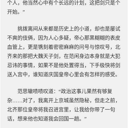
个人，他当然心中有个长远的计划，这把剑只是个
开始。”
挑拨离间从来都是历史上的小道，却也是屡试
不爽的伎俩，因为人心多疑，帝心那黑糊糊的表皮
血管上，更是镌刻着密密麻麻的问号与惊叹号，北
齐来的那把大魏天子剑，在范闲身边本身就是大犯
忌讳的事情，如果不是他处置得当，下手极快将剑
送入宫中，谁知道庆国皇帝心里会有怎样的感受。
范思辙啧啧叹道：“政治这事儿果然有够复
杂……对了，我离开上京城虽然隐秘，但走之前，
北齐那位皇帝将我召进宫里，让我给你带了一句
话，想来他也知道我会回国一趟。”