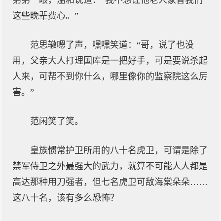
弟弟一眼，温和说道：“我不想让他老人家替我们
这些晚辈费心。”
范思辙嗯了声，嘿嘿笑道：“哥，说了也没
用，父亲大人打理国库是一把好手，可是要说杀起
人来，可帮不到你什么，哪里像你的监察院这么厉
害。”
范闲笑了笑。
皇族惯常护卫所用的八十名虎卫，可谓是除了
禁军侍卫之外最强大的武力，就算不可能人人都是
高达那种用刀强者，但七名虎卫可敌海棠朵朵……
这八十名，该有多么恐怖？