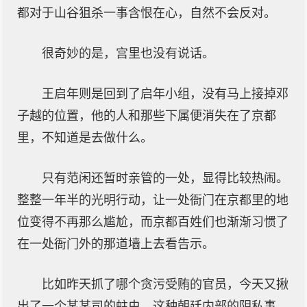
都对于山谷狙杀一事含恨在心，自然不会反对。
很奇妙的是，宫里也没有说话。
王启年则是回到了启年小组，没有马上接掉邓
子越的位置，他的人和那些下属便消失在了京都
里，不知道是去做什么。
只有范闲还暂时亲管的一处，显得比较热闹。
整整一年半的光明行动，让一处衙门在京都里的地
位变得不再那么尴尬，而京都百姓们也渐渐习惯了
在一处衙门外的那道墙上去看告示。
比如昨天抓了哪个贪污受贿的官员，今天又揪
出了一个某某司的蛀虫，这种朝廷内部的阴私事，