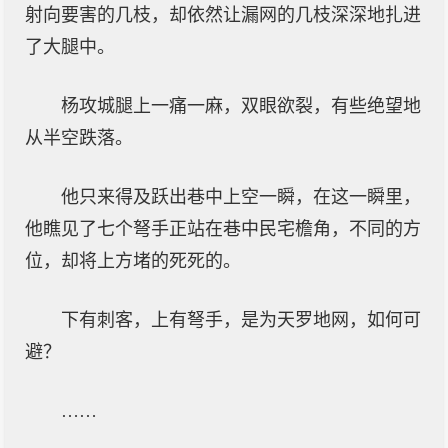
射向要害的几枝，却依然让漏网的几枝深深地扎进
了大腿中。
杨攻城腿上一痛一麻，双眼欲裂，有些绝望地
从半空跌落。
他只来得及跃出巷中上空一瞬，在这一瞬里，
他瞧见了七个弩手正站在巷中民宅檐角，不同的方
位，却将上方堵的死死的。
下有刺客，上有弩手，是为天罗地网，如何可
避？
……