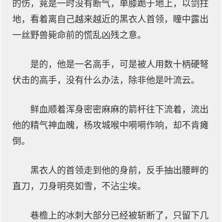
的伤，竟是一时没有断气，单膝跪于地上，以剑拄
地，看着离自己越来越近的黑衣人首领，瞳中露出
一丝野兽毙命前的慌乱凶残之意。
是的，他是一名高手，可是被人用数十柄硬弩
伏击的高手，没有什么办法，除非他是叶流云。
鲜血顺着浑身密密麻麻的箭杆往下流着，流出
他的精气神血魄，杨攻城喉中嗬嗬作响，却不肯瘫
倒。
黑衣人的首领走到他的身前，反手抽出腰畔的
直刀，刀身明亮如雪，不沾尘埃。
巷檐上的冰刺大部分已经被斩断了，只留下几