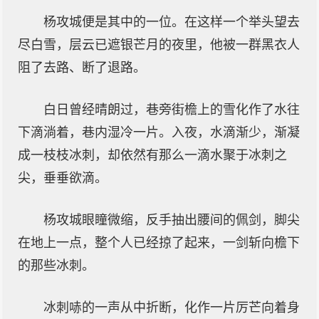
杨攻城便是其中的一位。在这样一个举头望去
尽白雪，层云已遮银芒月的夜里，他被一群黑衣人
阻了去路、断了退路。
白日曾经晴朗过，巷旁街檐上的雪化作了水往
下滴淌着，巷内湿冷一片。入夜，水滴渐少，渐凝
成一枝枝冰刺，却依然有那么一滴水聚于冰刺之
尖，垂垂欲滴。
杨攻城眼瞳微缩，反手抽出腰间的佩剑，脚尖
在地上一点，整个人已经掠了起来，一剑斩向檐下
的那些冰刺。
冰刺哧的一声从中折断，化作一片厉芒向着身