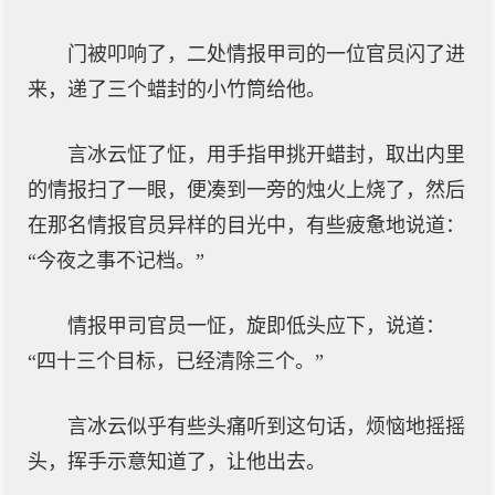
门被叩响了，二处情报甲司的一位官员闪了进
来，递了三个蜡封的小竹筒给他。
言冰云怔了怔，用手指甲挑开蜡封，取出内里
的情报扫了一眼，便凑到一旁的烛火上烧了，然后
在那名情报官员异样的目光中，有些疲惫地说道：
“今夜之事不记档。”
情报甲司官员一怔，旋即低头应下，说道：
“四十三个目标，已经清除三个。”
言冰云似乎有些头痛听到这句话，烦恼地摇摇
头，挥手示意知道了，让他出去。