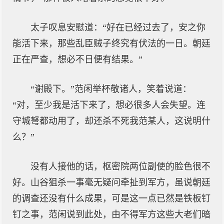
太子叹息安慰道：“好在已经过去了，安之你
能活下来，那些乱臣贼子终究有伏法的一日。朝廷
正在严查，想必不日便有结果。”
“谢殿下。”范闲举杯敬诸人，笑着说道：
“对，至少我是活下来了，想必很多人会失望。连
守城弩都动用了，却还杀不死我范某人，这说明什
么？”
没有人接他的话，枢密院两位副使的脸色很不
好。山谷狙杀一事毫无疑问牵扯到军方，虽说朝廷
的调查还没有什么成果，可是这一点已然是铁板钉
钉之事，范闲说到此处，由不得军方这些大老们暗