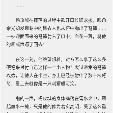
……
杨攻城在摔落的过程中欲开口长啸求援，眼角
余光却发现巷中的黑衣人也从怀中掏出了弩箭……
一枝迎面而来的弩箭射入了口中，血花一溅，将他
的嘶喊声逼了回去！
在这一刻，他绝望想着，对方怎么拿了这么多
硬弩来对付自己这样一个小人物？太过密集的弩箭
攻势，让他人在半空，身上已经被射中了数十枝弩
箭，看上去就像是一只刺猬般可笑。
啪的一声，杨攻城的身体摔落在雪水之中，震
起血水一摊，只是他的修为着实高明，受了这么重