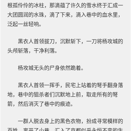
根孤伶伶的冰柱，那滴蕴了许久的雪水终于汇成一
大团圆润的水珠，滴了下来，滴入巷中的血水里，
泛起一丝轻响。
黑衣人首领拔刀，沉默斩下，一刀将杨攻城的
头颅斩落，干净利落。
杨攻城无头的尸身依然跪着。
黑衣人首领一挥手，民宅上站着的弩手翻身落
地，巷中的狙杀者们沉默地上前，取走所有的弩
箭，然后消灭了巷中的痕迹。
一群人脱去身上的黑色衣物，扮成寻常模样的
百姓，离开了小巷，汇入了京都似乎永恒不变的生