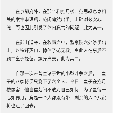
在京都府外，在那个和抱月楼、范思辙息息相
关的案件审理后，范闲凛然出手，击碎谢必安心
魄，而也因此引发了体内真气的问题，此为其一。
在御山道旁，在秋雨之中，监察院六处杀手出
击，以铁钎灭口，惊住了范无救，令此人在事后不
顾二皇子挽留，飘身离去，此为其二。
自那一次未曾宣诸于世的小型斗争之后，二皇
子的八家将便只剩下了六个人。今日二皇子在抱月
楼做客，他自信范闲不敢对自己如何，为了显得一
心如霁月，竟是一个人都没有带，剩余的六个八家
将也遣了回去。