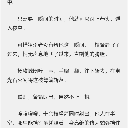
中。
只需要一瞬间的时间，他就可以踩上巷头，遁
入夜空。
可惜狙杀者没有给他这一瞬间，一枝弩箭飞了
过来，悄无声息地飞了过来，直刺他的胸膛。
杨攻城闷哼一声，手腕一翻，往下斩去，在电
光石火间将这枝弩箭斩落。
然则，弩箭既出，自然不止一根。
嗖嗖嗖嗖，十余枝弩箭同时射出，他人在半
空，哪里能挡？虽凭藉着一身高绝的修为勉强挡住