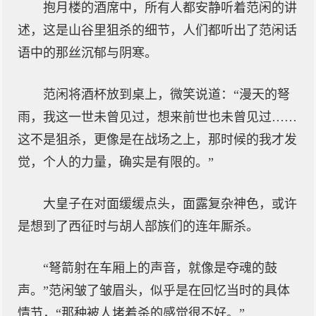
抱月楼的酒席中，所有人都安静听着范闲的讲
述，这是山谷里狙杀的细节，人们都听出了范闲话
语中的那丝沉郁与阴寒。
范闲将酒杯放到桌上，微笑说道：“漫天的弩
雨，我这一世未曾见过，想来前世也未曾见过……
这不是狙杀，更像是在战场之上，那时候的我才发
觉，个人的力量，确实是有限的。”
大皇子在对面缓缓点头，面露复杂神色，或许
是想到了西征时与胡人部族们的连年厮杀。
“弩箭射在车厢上的声音，就像是夺魂的鼓
声。”范闲皱了皱眉头，似乎是在回忆当时的具体
情节，“那种被人堵着杀的感觉很不好。”