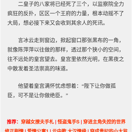
二皇子的八家将已经死了三个，以监察院全力
疯狂的反扑，区区一个王府的力量，根本动摇不了
大局，想必接下来又会收到其余人的死讯。
言冰云走到窗边，掀起窗口那张黑布的一角，
就像陈萍萍以往做的那样，透过那个狭小的空间，
往不远处的皇宫望去。皇宫里依然光明，在黑夜之
中散发着圣洁崇高的味道。
他望着皇宫满怀忧虑想着：“陛下让你做孤
臣，可不是让你做绝臣。”
推荐：
穿越女撩夫手札
|
怪盗鬼手S
|
穿进主角失控的世界
修正剧情
|
爱情公寓1
|
云中歌 大汉情缘
|
穿成贵妃的小太监