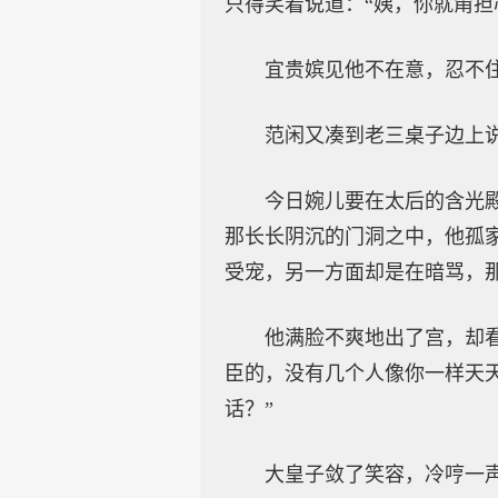
只得笑着说道：“姨，你就甭担
宜贵嫔见他不在意，忍不
范闲又凑到老三桌子边上
今日婉儿要在太后的含光
那长长阴沉的门洞之中，他孤
受宠，另一方面却是在暗骂，
他满脸不爽地出了宫，却
臣的，没有几个人像你一样天
话？”
大皇子敛了笑容，冷哼一