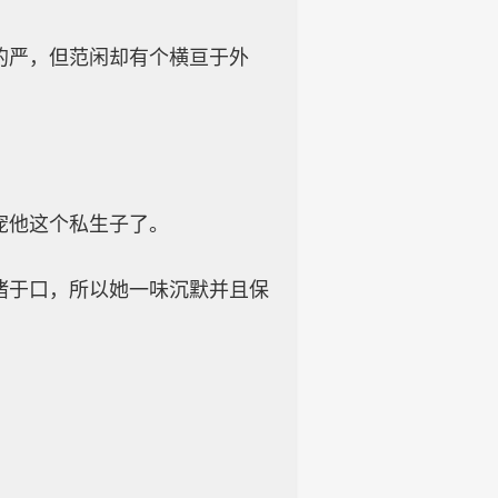
的严，但范闲却有个横亘于外
宠他这个私生子了。
诸于口，所以她一味沉默并且保
。