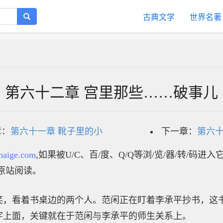
古典文学
世界名著
第六十二章 宫里那些……破事儿
章：
第六十一章 靴子里的小
下一章：
第六十
haige.com
,如果被U/C、百/度、Q/Q等浏/览/器/转/码进
原站阅读。
笑，看着书桌边的两个人。范闲正在盯着李承平抄书，这
字上面，关键就在于范闲与李承平的师生关系上。