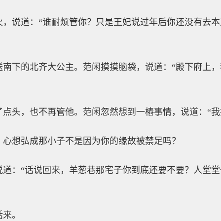
火，说道：“谁耐烦管你？只是王妃说过年后你还没有去
送南下的北齐大公主。范闲摸摸脑袋，说道：“殿下府上
了点头，也不再管他。范闲忽然想到一樁事情，说道：“我
，心想弘成那小子不是因为你的缘故被禁足吗？
说道：“话说回来，羊葱巷那宅子你到底还要不要？人堂
话来。