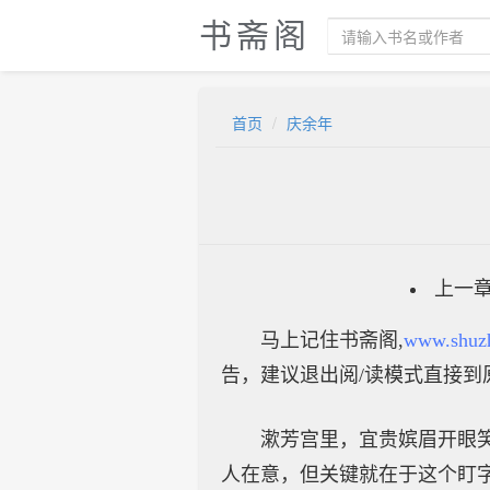
书斋阁
首页
庆余年
上一
马上记住书斋阁,
www.shuz
告，建议退出阅/读模式直接到
漱芳宫里，宜贵嫔眉开眼
人在意，但关键就在于这个盯