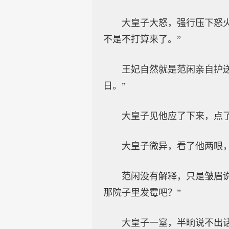
大皇子大怒，强行压下怒
不是不打算来了。”
王妃自然就是范闲亲自护
日。”
大皇子见他应了下来，点
大皇子微异，看了他两眼
范闲没有解释，只是皱眉
那院子里发霉吧？”
大皇子一窒，半晌说不出