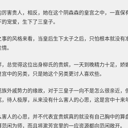
的厉害贵人，相反，她在这个阴森森的皇宫之中，一直保
下的宠爱，生下了三皇子。
之事的风格来看，当皇后生下太子之后，只怕根本就没有
性情。
样，总觉得这位出身柳氏的贵嫔，一天到晚精力十足，娇
皇宫中的另类，只是她这个另类更讨人喜欢些。
范族外戚势力的缘故，对于三皇子一向不是怎么很亲近，
宽，待人极厚，从来没有什么害人的心思，这是宫中十来
么害人的心思，并不代表宜贵嫔真的就没有自己胸中的算
拜范闲为师，而且将漱芳宫里的一应资源都向范闲敞开。