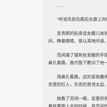
……
“听说先前在殿后长廊上你
宜贵嫔的贴身宫女醒儿收
间，睁着眼睛，很认真地问道
范闲揉了揉有些发酸的手
鼻孔看路，我代陛下教训了他一
用鼻孔看路，这形容有趣
宫里的红人，东宫的首领太监
她看了范闲一眼，宫里所
着就要爬上去的时候，是范闲