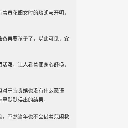
有着黄花闺女时的疏朗与开明，
准备再要孩子了，以此可见，宜
媚活泼，让人看着便身心舒畅，
但对于宜贵嫔也没有什么恶语
年里默默得出的结果。
盘，不然当年也不会借着范闲救