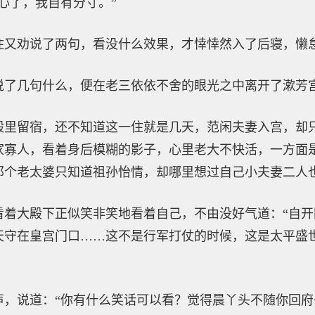
心了，我自有分寸。”
住又劝说了两句，看没什么效果，才悻悻然入了后寝，懒
说了几句什么，便在老三依依不舍的眼光之中离开了漱芳
殿里留宿，还不知道这一住就是几天，范闲夫妻入宫，却
家寡人，看着身后模糊的影子，心里老大不快活，一方面
那个老太婆只知道祖孙怡情，却哪里想过自己小夫妻二人
看着大殿下正似笑非笑地看着自己，不由没好气道：“自
天守在皇宫门口……这不是行军打仗的时候，这是太平盛
声，说道：“你有什么笑话可以看？觉得晨丫头不随你回