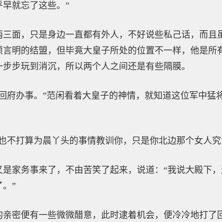
早就忘了这些。”
两三面，只是身边一直都有外人，不好说些私己话，而且
须言明的结盟，但毕竟大皇子所处的位置不一样，他是所
一步步玩到消沉，所以两个人之间还是有些隔膜。
着回府办事。”范闲看着大皇子的神情，就知道这位军中猛
儿也不打算为晨丫头的事情教训你，只是你北边那个女人究
又是家务事来了，不由苦笑了起来，说道：“我说大殿下
。”
的亲密便有一些微微醋意，此时逮着机会，便冷冷地打了