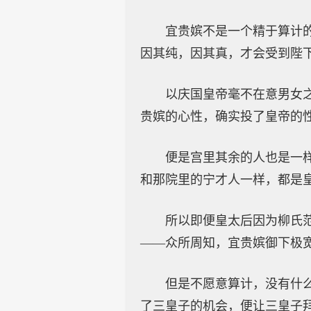
宜贵嫔不是一个精于算计
因其纯，因其真，才会受到陛
以庆国皇帝毫不在意男女
贵嫔的心性，确实投了皇帝的
便是宫里其余的人也是一
和那院里的宁才人一样，都是
所以即便皇太后因为柳氏
——众所周知，宜贵嫔御下极
但是不愿意算计，没有什
了三皇子的机会，便让三皇子