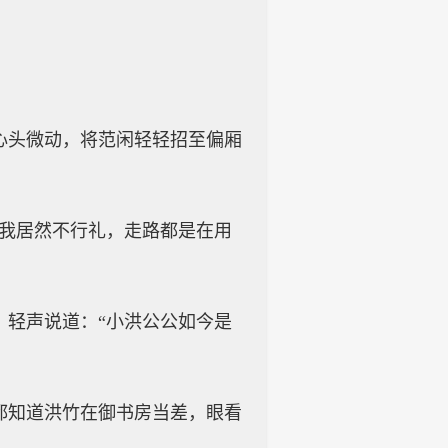
心头微动，将范闲轻轻招至偏厢
着我居然不行礼，走路都是在用
，轻声说道：“小洪公公如今是
都知道洪竹在御书房当差，眼看