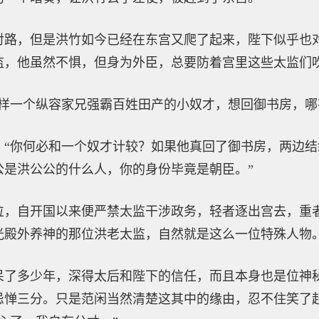
对路，但是洪竹如今已经在东宫又爬了起来，陛下似乎也
监，他虽然不惧，但身为外臣，总要防着宫里这些太监们
这样一个纵容家兄强霸百姓田产的小奴才，想回御书房，哪
：“你何必和一个奴才计较？如果他真回了御书房，两边
公是洪公公的什么人，你的身份毕竟是朝臣。”
位，自开国以来便严禁太监干涉政务，轻者逐出宫去，重
光殿外养神的那位洪老太监，自然就是这么一位特殊人物
呆了多少年，深得太后和陛下的信任，而且本身也是位神
忌惮三分。只是范闲当然清楚这其中的缘由，忍不住笑了