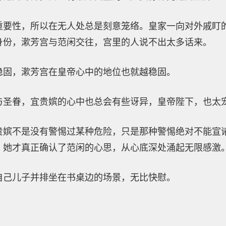
重要性，所以在无人处总是刻意笼络。皇家一向对外戚盯
身份，漱芳宫与范闲交往，宫里的人说不出太多话来。
稳固，漱芳宫在皇帝心中的地位也就越稳固。
与圣眷，宜贵嫔的心中也总会有些讶异，皇帝陛下，也太
贵嫔不是没有警惕过某种危险，只是那种警惕绝对不能宣
，她才真正确认了范闲的心思，从心底深处涌起无限感激
自己儿子并排坐在书桌边的场景，无比快慰。