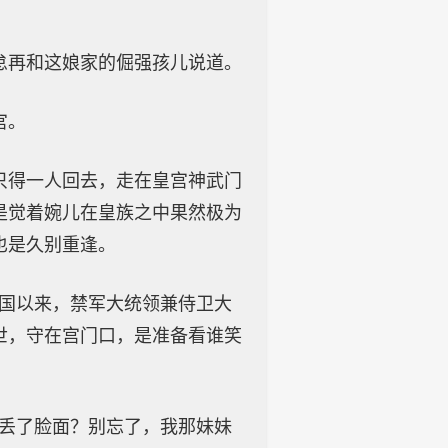
怠再和这娘家的倔强孩儿说道。
宫。
只得一人回去，走在皇宫神武门
是觉着婉儿在皇族之中果然极为
也是久别重逢。
开国以来，禁军大统领兼侍卫大
世，守在宫门口，是准备看谁笑
府丢了脸面？别忘了，我那妹妹