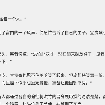
碰着一个人。”
到了宫内的一个风声，便急忙告诉了自己的主子。宜贵嫔
。
指头，笑着说道：“洪竹那奴才，现在越来越放肆了，见
下。”
俏皮，宜贵嫔也忍不住哈哈笑了起来，但旋即将笑意一敛
，而且陛下似乎也挺宠爱他，准备让他回御书房。”
有人都通过各自的途径将洪竹的晋身履历摸的清清楚楚，
的一个暗奏，让洪竹丢了差使，被赶到了东宫。