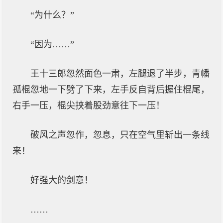
“为什么？”
“因为……”
王十三郎忽然面色一肃，左腿退了半步，青幡
孤棍忽地一下劈了下来，左手反自背后握住棍尾，
右手一压，棍尖挟着股劲意往下一压！
破风之声忽作，忽息，只在空气里斩出一条线
来！
好强大的剑意！
……