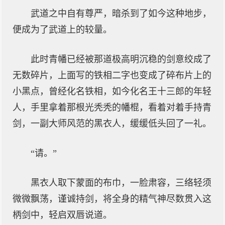
武道之中自有尊严，暗杀到了如今这种地步，
便成为了武道上的较量。
此时青幡已经被那道极高明沉稳的剑意绞成了
无数碎片，上面写的铁相二字也变成了碎布片上的
小黑点，曾经化名铁相，如今化名王十三郎的年轻
人，手里拿着那根光秃秃的幡棍，看着对着手持青
剑，一副大师风范的黑衣人，缓缓低头回了一礼。
“请。”
黑衣人取下蒙面的布巾，一脸肃容，三络轻须
微微飘荡，谨诚持剑，将全身的精气神尽数贯入这
柄剑中，轻启双唇说道。