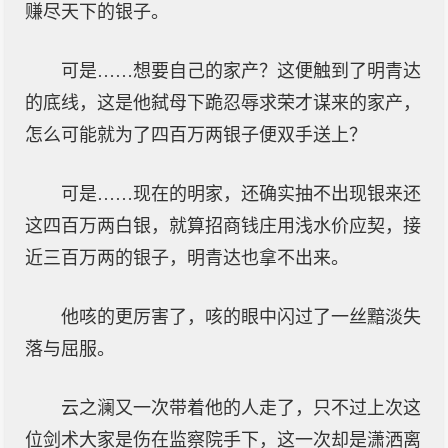
赚尽天下的银子。
可是……想要自己的家产？这便触到了明青达
的底线，这是他弑母下跪忍辱求荣才谋来的家产，
怎么可能就为了四百万两银子便双手送上？
可是……现在的明家，还确实抽不出现银来还
这四百万两白银，就算招商钱庄用浅水价应契，接
近三百万两的银子，明青达也拿不出来。
他咳的更厉害了，咳的眼中闪过了一丝黯淡失
落与屈服。
云之澜又一次带着他的人走了，只不过上次这
位剑术大家是伤在监察院手下，这一次却是潇洒离