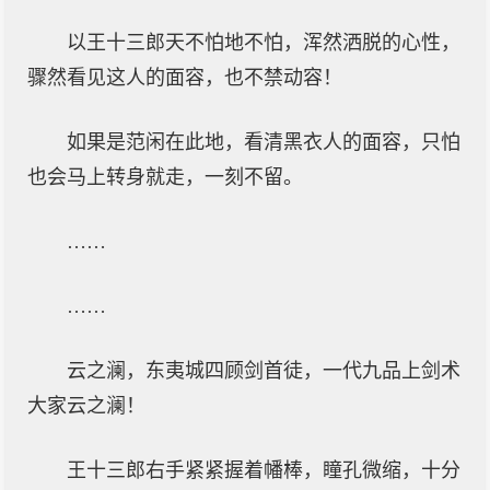
以王十三郎天不怕地不怕，浑然洒脱的心性，
骤然看见这人的面容，也不禁动容！
如果是范闲在此地，看清黑衣人的面容，只怕
也会马上转身就走，一刻不留。
……
……
云之澜，东夷城四顾剑首徒，一代九品上剑术
大家云之澜！
王十三郎右手紧紧握着幡棒，瞳孔微缩，十分