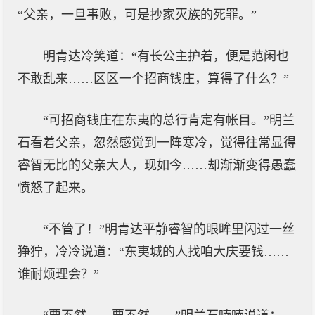
“父亲，一旦事败，可是抄家灭族的死罪。”
明青达冷笑道：“有长公主护着，便是范闲也
不敢乱来……区区一个招商钱庄，算得了什么？”
“可招商钱庄在东夷的总行肯定有帐目。”明兰
石看着父亲，忽然感觉到一阵寒冷，觉得往常显得
睿智无比的父亲大人，现如今……却渐渐变得愚蠢
愤怒了起来。
“不管了！”明青达平静睿智的眼眸里闪过一丝
狰狞，冷冷说道：“东夷城的人找咱大庆要钱……
谁耐烦理会？”