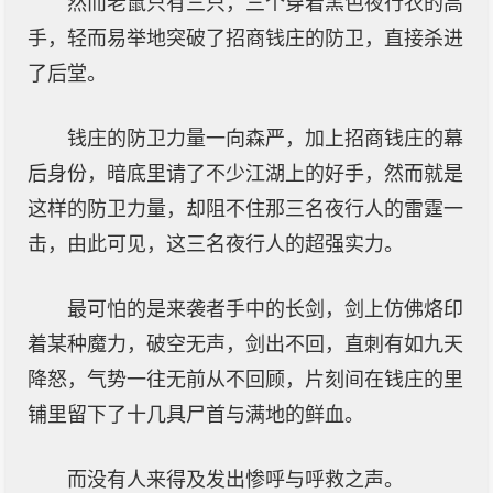
然而老鼠只有三只，三个穿着黑色夜行衣的高
手，轻而易举地突破了招商钱庄的防卫，直接杀进
了后堂。
钱庄的防卫力量一向森严，加上招商钱庄的幕
后身份，暗底里请了不少江湖上的好手，然而就是
这样的防卫力量，却阻不住那三名夜行人的雷霆一
击，由此可见，这三名夜行人的超强实力。
最可怕的是来袭者手中的长剑，剑上仿佛烙印
着某种魔力，破空无声，剑出不回，直刺有如九天
降怒，气势一往无前从不回顾，片刻间在钱庄的里
铺里留下了十几具尸首与满地的鲜血。
而没有人来得及发出惨呼与呼救之声。