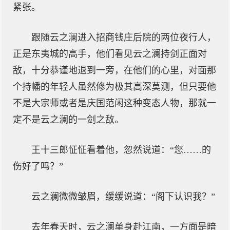
紧张。
跟随云之澜进入招商钱庄后院的两位夜行人，
正是东夷城的高手，他们看见云之澜持剑正面对
敌，十分恭谨地退到一旁，在他们的心里，对面那
个持幡的年轻人虽然修为极其高深莫测，但只要他
不是大宗师或者是庆国范闲这种变态人物，那就一
定不是云之澜的一剑之敌。
王十三郎怔怔看着他，忽然说道：“您……的
伤好了吗？”
云之澜微微皱眉，缓缓说道：“阁下认识我？”
去年春天时，云之澜单身赴江南，一方面是暗