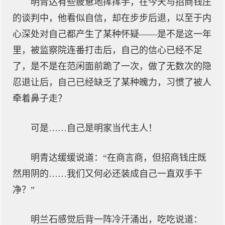
明青达有些疲惫地挥挥手，在今天与招商钱庄
的谈判中，他看似自信，却在步步后退，以至于内
心深处对自己都产生了某种怀疑——是不是这一年
里，被监察院连番打击后，自己的信心已经不足
了，是不是在范闲面前跪了一次，做了无数次的隐
忍退让后，自己已经缺乏了某种魄力，习惯了被人
牵着鼻子走？
可是……自己是明家当代主人！
明青达缓缓说道：“在商言商，但招商钱庄既
然用阴的……我们又何必还装成自己一直双手干
净？”
明兰石感觉后背一阵冷汗涌出，吃吃说道：