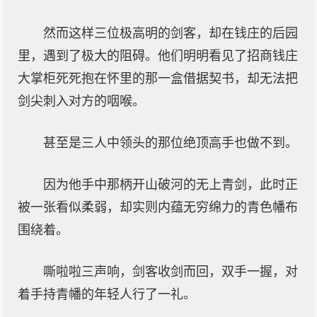
然而这样三位极高明的剑客，却在钱庄的后园
里，遇到了极大的阻碍。他们明明看见了招商钱庄
大掌柜死死抱在怀里的那一盒借据契书，却无法把
剑尖刺入对方的咽喉。
甚至是三人中领头的那位绝顶高手也做不到。
因为他手中那柄开山破河的无上青剑，此时正
被一张看似柔弱，却实则内蕴无穷绵力的青色幡布
围绕着。
嘶啦啦三声响，剑客收剑而回，双手一握，对
着手持青幡的年轻人行了一礼。