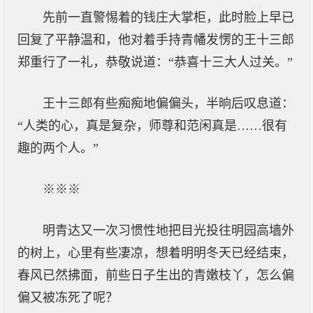
先前一直警惕着的钱庄大掌柜，此时脸上早已
回复了平静温和，他对着手持青幡发愣的王十三郎
郑重行了一礼，恭敬说道：“恭喜十三大人过关。”
王十三郎有些痴痴地偏偏头，半晌后叹息道：
“人类的心，真是复杂，师尊和范闲真是……很有
趣的两个人。”
※※※
明青达又一次习惯性地把目光投往明园高墙外
的树上，心里有些凄凉，想着明明冬天已经结束，
春风已然拂面，前些日子生出的青嫩枝丫，怎么偏
偏又被冻死了呢？