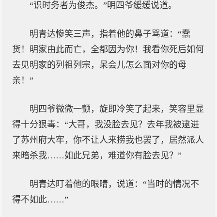
“识时务者为俊杰。”明四爷缓缓说道。
明青达惨笑三声，指着他的鼻子骂道：“蠢
货！明家由此而亡，全都因为你！我看你死后如何
去见明家的列祖列宗，呆会儿怎么面对你的母
亲！”
明四爷微微一颤，旋即冷笑了起来，笑容里显
得十分狠毒：“大哥，我没脸去见？去年我被逮进
了苏州府大牢，你不让人来捞我也罢了，居然派人
来暗杀我……如此兄弟，难道你有脸去见？”
明青达盯着他的眼睛，说道：“当时的情况不
得不如此……”