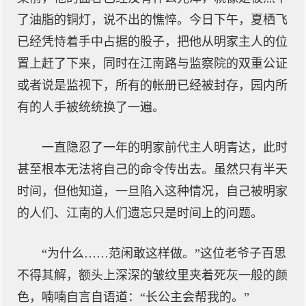
了油脂的铜灯，说不出的憔悴。今日下午，夏栖飞
已经凭恃着手中占据的股子，把他从明家主人的位
置上赶了下来，同时在江南路与监察院的双重公证
或者说是监视下，所有的帐册已经被封存，园内所
有的人手被统统换了一遍。
一直隐忍了一年的明家前代主人明青达，此时
甚至根本无法将自己的命令传出去。虽然只有半天
时间，但他知道，一旦陷入这种情况，自己被明家
的人们、江南的人们遗忘只是时间上的问题。
“为什么……范闲敢这样做。”这位老爷子百思
不得其解，额头上深深的皱纹里夹着死灰一般的颜
色，喃喃自言自语道：“长公主会帮我的。”