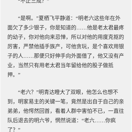
“不止三成？”
“是啊。”夏栖飞平静道：“明老六这些年在外
面欠了多少银子，你是知道的……他是老太君最疼
的幼子，你对他向来忌惮，所以对他的用度克抠的
厉害，严禁他插手族产，可他贪玩，是个喜欢用银
子的人……那便只好伸手向外面借了，他又没有产
业，当然只有用老太君当年留给他的股子做抵
押。”
“老六？”明青达瞪大了双眼，他怎么也想不
到，明家易主的关键一笔，竟然是出自于自己的亲
弟弟，他愕然回首，看着人群中害怕不已，一直往
队后退去的明六爷，惘然说道：“老六……你疯
了？”