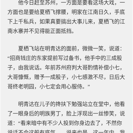
他今日赶至苏州，一方面是要看这场大戏，一
方面也是要给夏栖飞撑腰，明家在江南日久，手底
下上千私兵，如果真要搞出大事儿来，夏栖飞的江
南水寨并不见得能正面抵挡。
夏栖飞站在明青达的面前，微微一笑，说道：
“招商钱庄的东家提前写过备书，他手中的三成股
子，由我说话。年前苏州府判大哥酌情补偿小七，
大哥慷慨，赠予一成股子，小七感激不尽，日后大
哥终老明园，小七定会用心服侍。”
明青达在儿子的搀扶下勉强站立在堂中，他看
了一眼身后的明族男丁，脸上浮现出一丝惨笑，说
道：“看来暗中有不少人投到你身边去了，不然你
说话不会这般有底气……说来也是，这一年内，我