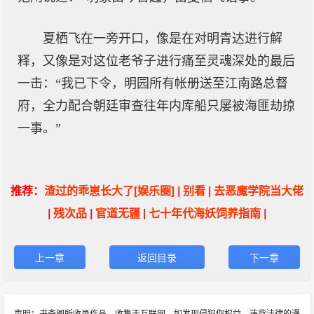
夏栖飞在一旁开口，像是在对明青达进行解
释，又像是对这位老爷子进行痛至灵魂深处的最后
一击：“我已下令，明园所有帐册送至江南路总督
府，全力配合朝廷审查往年内库船只屡被海匪劫掠
一事。”
推荐：
渣过的乖崽长大了[娱乐圈]
|
别看
|
去恶魔学院当大佬
|
残次品
|
官道无疆
|
七十年代海妖饲养指南
|
上一章
返回目录
下一章
声明：书斋阁所收录作品，收集于互联网，如发现侵犯你权益、违背法律的漫