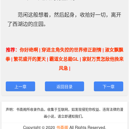
范闲这般想着，然后起身，收拾好一切，离开
了西湖边的庄园。
推荐：
你好绝啊
|
穿进主角失控的世界修正剧情
|
淑女飘飘
拳
|
繁花盛开的夏天
|
霸道女总裁GL
|
家财万贯怎敌他挽来
风急
|
上一章
返回目录
下一章
声明：书斋阁所收录作品，收集于互联网，如发现侵犯你权益、违背法律的漫
画小说，请立即通知我们。
Copyright © 2020
书斋阁
All Rights Reserved.