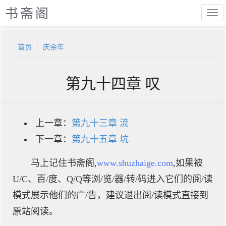
书斋阁
首页
庆余年
第九十四章 叹
上一章：
第九十三章 流
下一章：
第九十五章 坑
马上记住书斋阁,
www.shuzhaige.com
,如果被
U/C、百/度、Q/Q等浏/览/器/转/码进入它们的阅/读
模式展示他们的广/告，建议退出阅/读模式直接到
原站阅读。