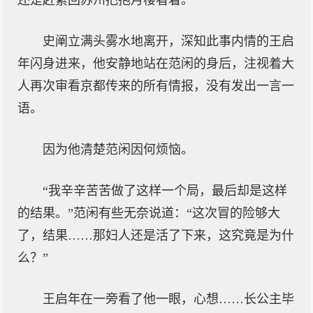
还是赶紧回苏州把抱月楼看着。”
史阐立满头雾水地离开，深知此事内情的王启
年闪身进来，他安静地站在范闲的身后，注视着大
人再次审看京都传来的所有情报，没有发出一言一
语。
因为他清楚范闲因何烦恼。
“我辛辛苦苦做了这样一个局，最后却是这样
的结果。”范闲有些无奈说道：“这次冒的险够大
了，结果……那妇人还是活了下来，这究竟是为什
么？”
王启年在一旁看了他一眼，心想……长公主毕