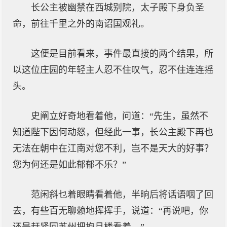
长公主被幽禁在西城别院，太子殿下身负圣
命，前往千里之外的南诏国观礼。
这便是目前看来，事件最直接的两个结果，所
以这位庄园的年轻主人忍不住叹气，忍不住连连摇
头。
史阐立好奇地看着他，问道：“先生，虽然不
知道陛下因何动怒，但经此一事，长公主殿下再也
无法在朝中在江南对您不利，岂不是天大的好事？
您为何还是如此郁郁不乐？”
范闲斜乜着眼睛看着他，半晌后将话语咽了回
去，有些百无聊赖地挥挥手，说道：“再说吧，你