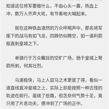
知道这位将军要做什么，不由心头一震，热血上
冲，数万人齐声大吼，有节奏地大喊起来。
就在这种铁血凛然的万众呼喝声中，那名将军
座下的战马有如飞龙，四蹄仿似腾空，如一道利箭
般直刺皇城之下。
单骑行于万众瞩目的空旷广场，驰于皇城上弩
箭所刺，何其壮烈。
马速极快，马上人驭马之术更是了得，看似一
道直线直冲皇城之上，实际上却是按照一种古怪的
轨迹在前行。虽绕了些路，但怎奈何气势十足，竟
只用了片息功夫，便冲到了广场的正中。