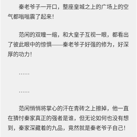
秦老爷子一开口，整座皇城之上的广场上的空
气都嗡嗡震了起来！
范闲的双瞳一缩，和大皇子互视一眼，都看出
了彼此眼中的惊惧——秦老爷子好强的修为，好深
厚的功力！
……
……
范闲悄悄将掌心的汗在青砖之上擦掉，他一直
在猜忖秦家真正的强者是谁，但无论如何也没有想
到，秦家深藏着的九品，竟然就是秦老爷子自己！