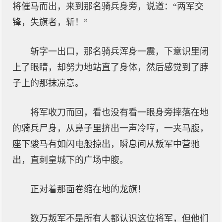
将催马而出，来到那名骑兵身旁，说道：“两军交
锋，失旗者，斩！”
斩字一出口，那名骑兵浑身一震，下意识里闭
上了眼睛，却努力地站直了身体，然后感觉到了脖
子上的那抹凉意。
将军收刀而回，看也没有看一眼身旁摔落在地
的骑兵尸身，从鼻子里挤出一声冷哼，一夹马腹，
座下骏马有如闪电般掠出，瞬息间从叛军中营驰
出，直刺皇城下的广场中腹。
正对着那面卷缩在地的龙旗！
数万叛军不是所有人都认识这位将军，但他们