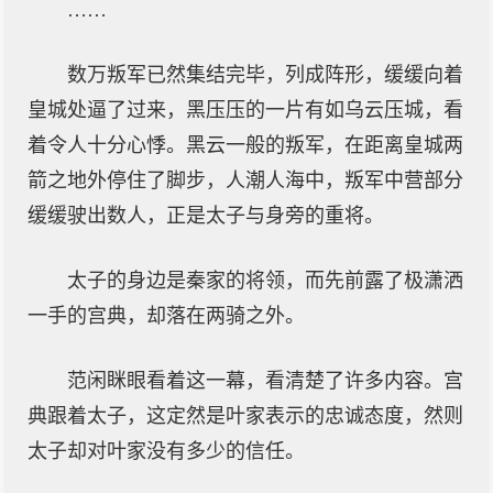
……
数万叛军已然集结完毕，列成阵形，缓缓向着
皇城处逼了过来，黑压压的一片有如乌云压城，看
着令人十分心悸。黑云一般的叛军，在距离皇城两
箭之地外停住了脚步，人潮人海中，叛军中营部分
缓缓驶出数人，正是太子与身旁的重将。
太子的身边是秦家的将领，而先前露了极潇洒
一手的宫典，却落在两骑之外。
范闲眯眼看着这一幕，看清楚了许多内容。宫
典跟着太子，这定然是叶家表示的忠诚态度，然则
太子却对叶家没有多少的信任。