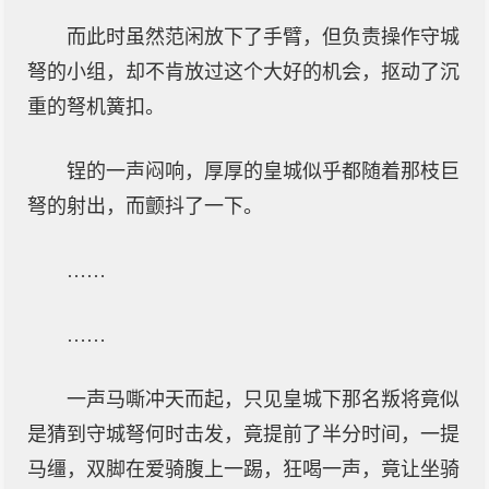
而此时虽然范闲放下了手臂，但负责操作守城
弩的小组，却不肯放过这个大好的机会，抠动了沉
重的弩机簧扣。
锃的一声闷响，厚厚的皇城似乎都随着那枝巨
弩的射出，而颤抖了一下。
……
……
一声马嘶冲天而起，只见皇城下那名叛将竟似
是猜到守城弩何时击发，竟提前了半分时间，一提
马缰，双脚在爱骑腹上一踢，狂喝一声，竟让坐骑