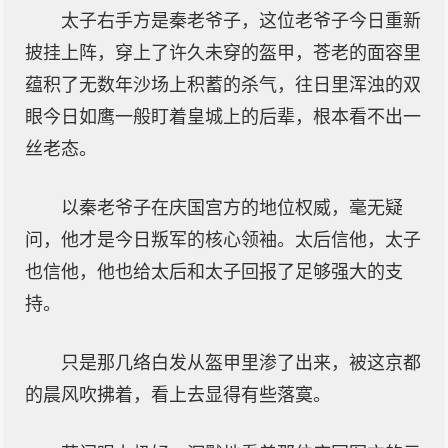
太子右手方是秦老爷子，这位老爷子今日重新
披挂上阵，穿上了许久未穿的盔甲，苍老的面容里
蕴积了无数年沙场上积蓄的杀气，往日里浑浊的双
眼今日如鹰一般盯着皇城上的后辈，根本看不出一
丝老态。
以秦老爷子在庆国宫方的地位权威，毫无疑
问，他才是今日叛军的核心领袖。太后信他，太子
也信他，他也给太后和太子回报了足够强大的支
持。
只是那几络白发从盔甲里渗了出来，被这京都
的晨风吹拂着，看上去显得有些落寞。