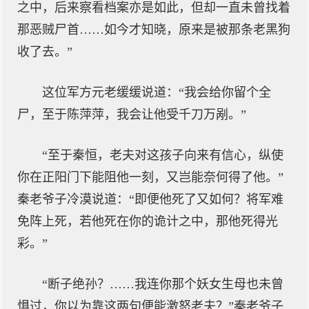
之中，后来察看档案亦是如此，但却一直未曾找着
那恶贼尸首……如今才知晓，原来是被那条老黑狗
收了去。”
这位军方元老缓缓说道：“我会给你留个全
尸，至于陈萍萍，我会让他受千刀万剐。”
“至于秦恒，老夫对这孩子向来有信心，纵使
你在正阳门下能阻他一刻，又岂能奈何得了他。”
秦老爷子冷漠说道：“即便他死了又如何？将军难
免阵上死，若他死在你的诡计之中，那他死得光
彩。”
“断子绝孙？……我连你那个妖女生母也未曾
惧过，你以为靠这两句便能激怒老夫？”秦老爷子