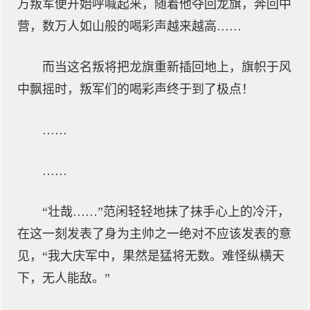
万叛军便开始呼喊起来，随着他夺回龙旗，奔回中
营，数万人如山般的喝彩声越来越高……
而当这名叛将把龙旗重新插回地上，旗帜于风
中飘摇时，叛军们的喝彩声终于到了极点！
……
……
“壮哉……”范闲轻轻地抹了抹手心上的冷汗，
在这一刻发表了身为主帅之一绝对不应该发表的意
见，“我大庆军中，果然是猛将无数。难怪纵横天
下，无人能敌。”