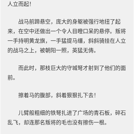
人立而起！
战马前蹄悬空，庞大的身躯被强行地扭了起
来，在空中还做出一个令人目瞪口呆的悬停。叛将
一手持明黄龙旗，一手猛提马缰，斜斜骑挂在人立
的战马之上，被朝阳一照，英猛无俦。
而此时，那枝巨大的守城弩才射到了他们的面
前。
擦着马的腹部，斜着狠狠扎下去！
儿臂般粗细的铁弩扎进了广场的青石板，碎石
乱飞，却连那名叛将的毛也没有擦伤一根。