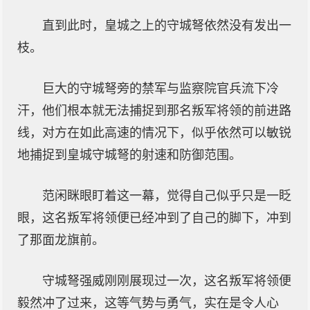
直到此时，皇城之上的守城弩依然没有发出一
枝。
巨大的守城弩旁的禁军与监察院官兵流下冷
汗，他们根本就无法捕捉到那名叛军将领的前进路
线，对方在如此高速的情况下，似乎依然可以敏锐
地捕捉到皇城守城弩的射速和防御范围。
范闲眯眼盯着这一幕，觉得自己似乎只是一眨
眼，这名叛军将领便已经冲到了自己的脚下，冲到
了那面龙旗前。
守城弩强威刚刚展现过一次，这名叛军将领便
毅然冲了过来，这等气势与勇气，实在是令人心