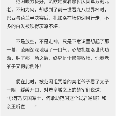
范闲眼力极好，沉默地看着那位庆国军方的元
老，不知为何，却想到了前一世看九八世界杯时，
巴西与荷兰半决赛后，扎加洛在场边迎风行走，不
多的白发被吹得凄凉不堪。
不是放空，不是走神，只是下意识里想起了那
一幕，范闲深深地吸了一口气，心想扎加洛世代功
勋，胜了那一场之后，终究是个惨淡收场，你秦老
爷子又何能例外！
便在此时，被范闲诅咒着的秦老爷子看了太子
一眼，缓缓开口，对着皇城之上的禁军们说道：
“尔等乃庆国军士，何敢助范闲这个弑君逆贼？和
亲王听宣……”