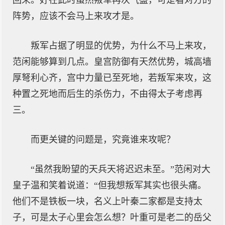
回来。好在此时虽然叛军再次气盛，可是看对方的
阵势，应该不会马上来攻才是。
叛军占据了明显的优势，为什么不马上来攻，
范闲能够算到几点。皇宫防御有天然优势，城高墙
厚弩利心齐，宫中力量已至死地，若叛军来攻，这
种置之死地而后生的杀伤力，不由得太子考虑再
三。
而更关键的问题是，究竟谁来攻呢？
“虽然我盼望的天兵天将迟迟未至。”范闲对大
皇子温和笑着说道：“但我想叛军其实也很头痛。
他们不是铁板一块，名义上叶秦二家都是支持太
子，可是太子心里会怎么想？叶重可是老二的岳父