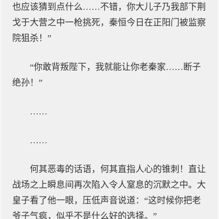
也应该猜到点什么……不错，你大儿子乃我部下荆
戈于大营之中一枪挑死，秦恒今日在正阳门被监察
院狙杀！”
“你敢背叛陛下，我就能让你老秦家……断子
绝孙！”
……
……
何其恶毒的话语，何其直指人心的锥刺！直让
战场之上瞬息间再次陷入令人窒息的沉默之中。大
皇子看了他一眼，压低声音说道：“这时候你把老
爷子气疯，似乎不是什么好的选择。”