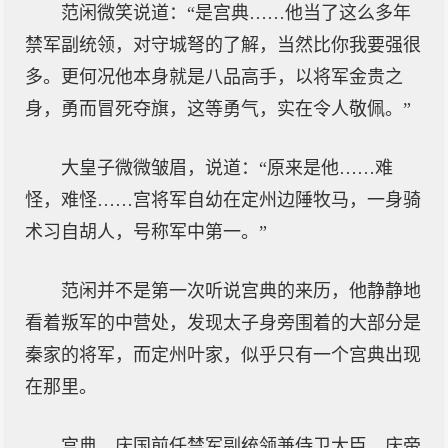
范闲微笑说道：“是宫典……他当了这么多年
禁军副统领，对守城弩的了解，当然比你我要强很
多。更何况他本身就是八品高手，以将军金贵之
身，勇而冒死夺旗，这等勇气，实在令人敬佩。”
大皇子微微皱眉，说道：“原来是他……难
怪，难怪……宫将军自幼在定州边陲牧马，一身骑
术习自胡人，号称军中第一。”
范闲并不是第一次听说宫典的来历，他静静地
看着叛军的中营处，发现太子身旁围着的大部分是
秦家的将军，而定州叶家，似乎只有一个宫典出现
在那里。
宫典，庆国前任禁军副统领兼侍卫大臣，庆帝