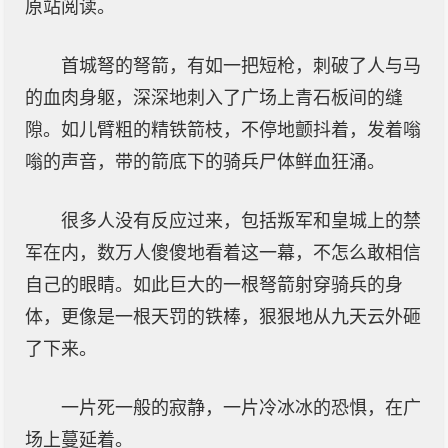
原站阅读。
首城弩的弩箭，有如一把短枪，刺破了人与马
的血肉身躯，深深地刺入了广场上青石板间的缝
隙。如儿臂粗的精铁箭枝，不停地颤抖着，发着嗡
嗡的声音，带的箭底下的骑兵尸体鲜血狂涌。
很多人没有反应过来，包括叛军和皇城上的禁
军在内，数万人傻傻地看着这一幕，不怎么敢相信
自己的眼睛。如此巨大的一根弩箭射穿骑兵的身
体，更像是一根天罚的铁棒，狠狠地从九天云外砸
了下来。
一片死一般的寂静，一片冷冰冰的恐惧，在广
场上蔓延着。