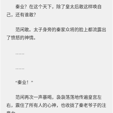
秦业？在这个天下，除了皇太后敢这样唤自
己，还有谁敢？
范闲敢。太子身旁的秦家众将的脸上都流露出
了愤怒的神情。
……
……
“秦业！”
范闲再次一声暴喝，袅袅荡荡地传遍皇宫左
右，震住了所有人的心神，也收拢了秦老爷子的注