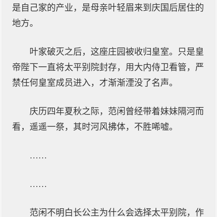
是自己家的产业，是母亲叶轻眉来到庆国后居住的
地方。
叶家破灭之后，这座庄园被收归皇室。只是皇
帝陛下一直将太平别院封存，用大内侍卫看管，严
禁任何皇室成员进入，才渐渐湮没了名声。
庆历四年夏秋之际，范闲曾经带着妹妹隔河而
看，遥遥一祭，其时河风拂体，不胜唏嘘。
……
……
范闲不明白长公主为什么会选择太平别院，作