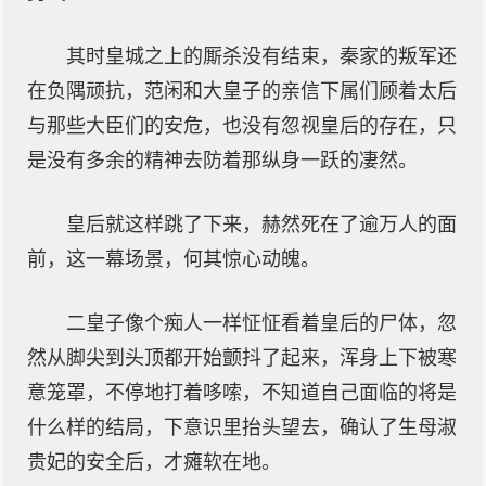
其时皇城之上的厮杀没有结束，秦家的叛军还
在负隅顽抗，范闲和大皇子的亲信下属们顾着太后
与那些大臣们的安危，也没有忽视皇后的存在，只
是没有多余的精神去防着那纵身一跃的凄然。
皇后就这样跳了下来，赫然死在了逾万人的面
前，这一幕场景，何其惊心动魄。
二皇子像个痴人一样怔怔看着皇后的尸体，忽
然从脚尖到头顶都开始颤抖了起来，浑身上下被寒
意笼罩，不停地打着哆嗦，不知道自己面临的将是
什么样的结局，下意识里抬头望去，确认了生母淑
贵妃的安全后，才瘫软在地。