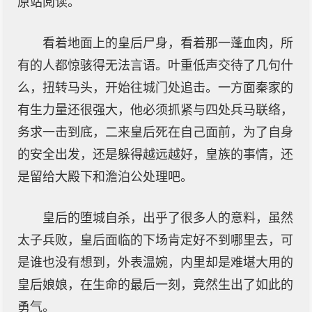
原站阅读。
看着地面上的皇后尸身，看着那一蓬血肉，所
有的人都惊骇得无法言语。叶重低声交待了几句什
么，扭转马头，开始往城门处追击。一方面秦家的
有生力量还很强大，他必须抓紧与四处兵马联络，
务求一击到底，二来皇后死在自己面前，为了自身
的安全出发，还是躲得越远越好，皇族的事情，还
是留给大殿下和澹泊公处理吧。
皇后的堕城自杀，出乎了很多人的意料，虽然
太子兵败，皇后面临的下场肯定好不到哪里去，可
是谁也没有想到，外表温婉，内里却是难堪大用的
皇后娘娘，在生命的最后一刻，竟然生出了如此的
勇气。