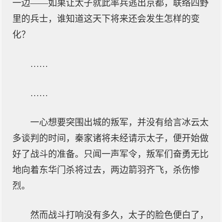
一边——如果让太子就此率兵逃出京都，联络四野
里的兵士，谁知道这天下将来还会发生怎样的变
化？
……
……
一心想要突围出城的叛军，并没有给言冰云太
多谈判的时间，秦家诸将未经请示太子，便开始做
好了战斗的准备。只闻一声军令，叛军们奋勇无比
地向着东华门杀将过去，两边箭羽齐飞，杀伤惨
烈。
然而战斗打响没有多久，太子的脸色便白了，