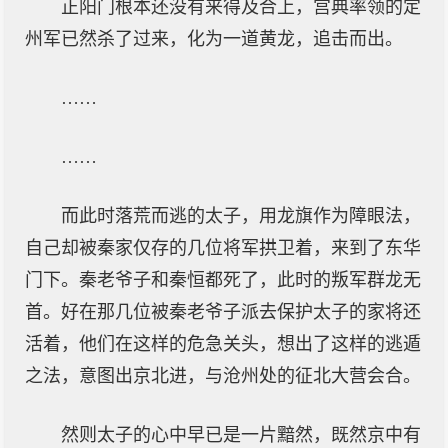
正阳门根本还没有来得及合上，宫典率领的定
州军已然杀了过来，化为一道黄龙，追击而出。
……
……
而此时落荒而逃的太子，用龙旗作为障眼法，
自己却被秦家仅存的几位将军拱卫着，来到了东华
门下。秦老爷子和秦恒都死了，此时的叛军群龙无
首。好在那几位被秦老爷子派去保护太子的家将还
活着，他们在这样的危急关头，想出了这样的逃遁
之法，意图出京北进，与沧州处的征北大营会合。
然则太子的心中早已是一片黯然，既然京中有