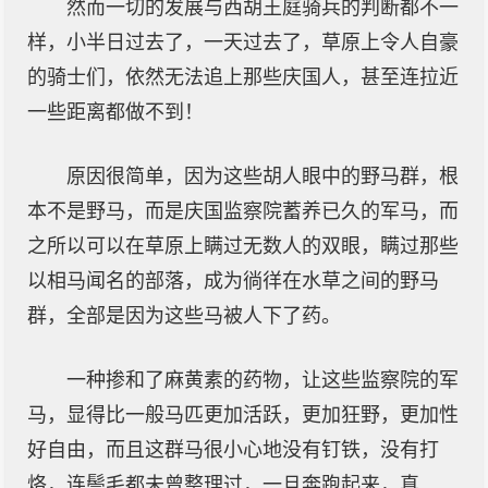
然而一切的发展与西胡王庭骑兵的判断都不一
样，小半日过去了，一天过去了，草原上令人自豪
的骑士们，依然无法追上那些庆国人，甚至连拉近
一些距离都做不到！
原因很简单，因为这些胡人眼中的野马群，根
本不是野马，而是庆国监察院蓄养已久的军马，而
之所以可以在草原上瞒过无数人的双眼，瞒过那些
以相马闻名的部落，成为徜徉在水草之间的野马
群，全部是因为这些马被人下了药。
一种掺和了麻黄素的药物，让这些监察院的军
马，显得比一般马匹更加活跃，更加狂野，更加性
好自由，而且这群马很小心地没有钉铁，没有打
烙，连鬃毛都未曾整理过，一旦奔跑起来，真