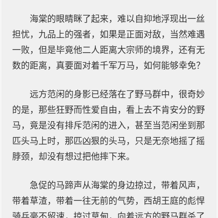
海棠的眼睛眯了起来，难以自抑地浮现出一丝
担忧，九品上的强者，如果是正面对敌，当然难遇
一败，但是毕竟他二人距离大宗师的境界，还有无
数的距离，真要面对着千军万马，如何能够幸免？
远方范闲的身影已经落在了野马群中，很奇妙
的是，那些狂野而性爱自由，看上去不肯安分的野
马，竟是没有排斥范闲的进入，甚至当范闲坐到那
匹头马上时，那匹凶狠的头马，只是无奈地摇了摇
脖颈，却没有想过把他摔下来。
急促的马蹄声从海棠的身边掠过，带着风声，
带着草渣，带着一往无前的气势，西胡王庭的彪悍
骑兵毫不留速，掠过草甸，向着远方的野马群杀了