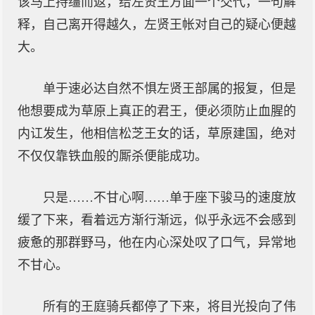
该马上持缰而返，给左贤王方面一个交代，一句解
释，自己离开得越久，左贤王帐对自己的疑心便越
大。
单于速必达自然不惧左贤王部属的报复，但是
他想要成为草原上真正的君王，便必须防止血腥的
内讧发生，他相信松芝王女的话，草原建国，绝对
不仅仅靠铁血般的厮杀便能成功。
只是……不甘心啊……单于座下骏马的速度放
缓了下来，看着远方渐行渐远，似乎永远不会感到
疲惫的那群野马，他在内心深处叹了口气，异常地
不甘心。
所有的王庭骑兵都停了下来，将目光投向了伟