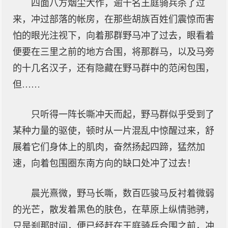
四面八方烟尘大作，逾千名王庭骑兵杀了过
来，冲过部落的帐房，在那些胡族百姓们震惊而害
怕的眼光注视下，向着那群野马冲了过去，眼看着
便要在三里之前的地方合围，将那群马，以及马旁
的十几名汉子，还有隐藏在野马群中的范闲包围，
但……
只听得一阵长嘶冲天而起，野马群似乎受到了
某种力量的驱使，顿时从一片混乱中惊醒过来，舒
展着它们身体上的肌肉，奋然扬起四蹄，猛然加
速，向着包围圈东南方向的缺口处冲了过去！
晨光熹微，野马长嘶，数百匹骏马反衬着微弱
的光芒，散发着黑色的肤色，在草原上纵情驰骋，
只是刹那时间，便已经赶在王庭骑兵合围之前，冲