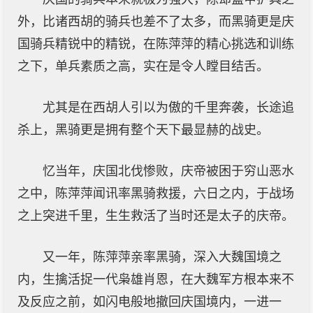
外，比诸西胡的骑兵也差不了太多，而黑骑更是庆
国骑兵精锐中的精锐，在陈萍萍的精心挑选和训练
之下，单兵素质之高，实在是令人瞠目结舌。
尤其是在西胡人引以为傲的千里奔袭，长途追
杀上，黑骑更是拥有整个天下最显赫的战史。
忆当年，庆国北伐惨败，庆帝被困于穷山恶水
之中，陈萍萍闻讯率黑骑救援，六日之内，于战场
之上突进千里，生生救活了当时还是太子的庆帝。
又一年，陈萍萍亲率黑骑，深入大魏国境之
内，生擒活捉一代枭雄肖恩，在大魏军方根本来不
及反应之前，如闪电般地撤回庆国境内，一进一