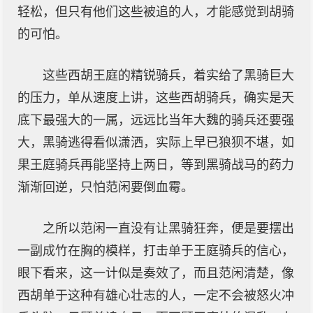
轻松，但只有他们这些被追的人，才能感觉到胡骑
的可怕。
这些西胡王庭的精锐骑兵，着实给了黑骑巨大
的压力，单从速度上讲，这些西胡骑兵，确实是天
底下最强大的一属，远远比当年大魏的骑兵还要强
大，黑骑逃得看似潇洒，实际上早已狼狈不堪，如
果王庭骑兵再能坚持上两日，等到黑骑战马的药力
渐渐回逆，只怕范闲要倒血霉。
之所以范闲一直没有让黑骑狂奔，便是要摆出
一副成竹在胸的模样，打击单于王庭骑兵的信心，
眼下看来，这一计似是奏效了，而且范闲清楚，像
西胡单于这种有雄心壮志的人，一定不会被怒火冲