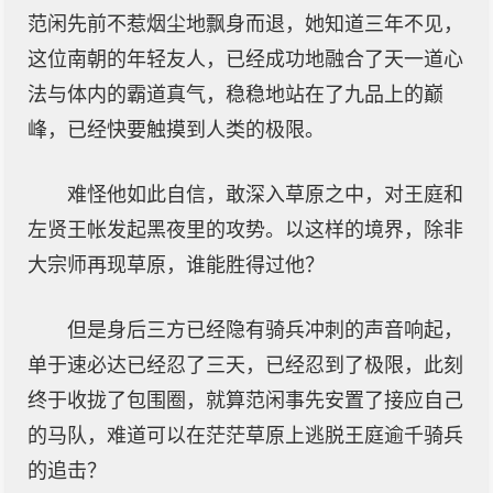
范闲先前不惹烟尘地飘身而退，她知道三年不见，
这位南朝的年轻友人，已经成功地融合了天一道心
法与体内的霸道真气，稳稳地站在了九品上的巅
峰，已经快要触摸到人类的极限。
难怪他如此自信，敢深入草原之中，对王庭和
左贤王帐发起黑夜里的攻势。以这样的境界，除非
大宗师再现草原，谁能胜得过他？
但是身后三方已经隐有骑兵冲刺的声音响起，
单于速必达已经忍了三天，已经忍到了极限，此刻
终于收拢了包围圈，就算范闲事先安置了接应自己
的马队，难道可以在茫茫草原上逃脱王庭逾千骑兵
的追击？