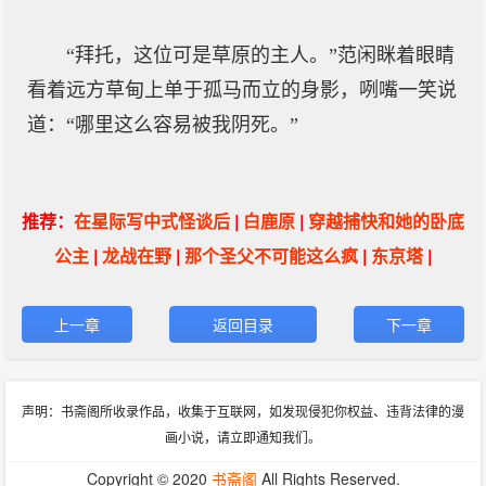
“拜托，这位可是草原的主人。”范闲眯着眼睛
看着远方草甸上单于孤马而立的身影，咧嘴一笑说
道：“哪里这么容易被我阴死。”
推荐：
在星际写中式怪谈后
|
白鹿原
|
穿越捕快和她的卧底
公主
|
龙战在野
|
那个圣父不可能这么疯
|
东京塔
|
上一章
返回目录
下一章
声明：书斋阁所收录作品，收集于互联网，如发现侵犯你权益、违背法律的漫
画小说，请立即通知我们。
Copyright © 2020
书斋阁
All Rights Reserved.