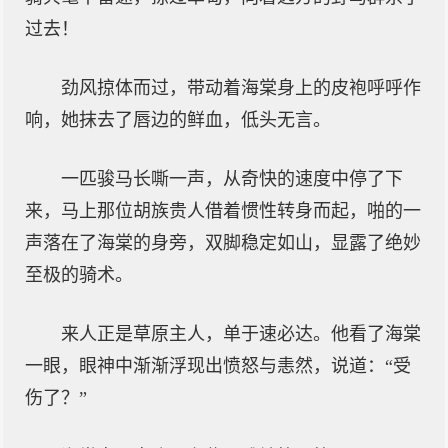
过去！
劲风掠体而过，带动着海棠身上的皮袍呼呼作
响，她抹去了唇边的鲜血，低头无言。
一匹骏马长嘶一声，从奇快的速度中停了下
来，马上那位胡族贵人借着惯性转身而起，啪的一
声落在了海棠的身旁，双脚稳定如山，显露了绝妙
至极的骑术。
来人正是草原主人，单于速必达。他看了海棠
一眼，眼神中渐渐浮现出愤怒与恚然，说道：“受
伤了？”