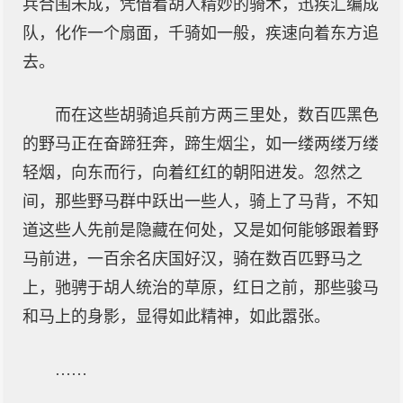
兵合围未成，凭借着胡人精妙的骑术，迅疾汇编成
队，化作一个扇面，千骑如一般，疾速向着东方追
去。
而在这些胡骑追兵前方两三里处，数百匹黑色
的野马正在奋蹄狂奔，蹄生烟尘，如一缕两缕万缕
轻烟，向东而行，向着红红的朝阳进发。忽然之
间，那些野马群中跃出一些人，骑上了马背，不知
道这些人先前是隐藏在何处，又是如何能够跟着野
马前进，一百余名庆国好汉，骑在数百匹野马之
上，驰骋于胡人统治的草原，红日之前，那些骏马
和马上的身影，显得如此精神，如此嚣张。
……