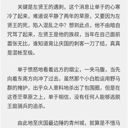
关键是左贤王的遇刺，这个消息让单于的心寒
冷了起来，难道说平静了两年的草原，又要因为左
贤王的死，陷入混乱之中？想到此点，他不由暗自
咒骂了起来，左贤王是他的族叔，当年在自己面前
嚣张无比，谁知道竟让庆国的刺客一刀了结，真真
是混帐至极。
单于愤怒地看着远方的烟尘，一夹马腹，当先
向着东南方向冲了过去。虽然那个小白脸运用野马
群的掩护，出乎众人意料地杀出了包围圈，但是在
这苍茫草原之上，单于相信，没有任何人能够逃脱
王庭骑兵的追杀。
由此地至庆国最边陲的青州城，就算是不惜马