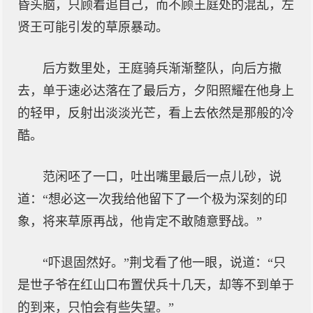
昏头脑，只顾着追自己，而不顾王庭处的混乱，左
贤王可能引发的草原暴动。
后方数里处，王庭骑兵渐渐整队，向后方撤
去，单于速必达落在了最后方，夕阳照耀在他身上
的轻甲，反射出淡淡光芒，看上去依然是那般的冷
酷。
范闲呸了一口，吐出嘴里最后一点儿砂，说
道：“想必这一次我给他留下了一个极为深刻的印
象，将来草原再战，他肯定不敢随意野战。”
“吓退固然好。”荆戈看了他一眼，说道：“只
是世子爷在红山口布置伏兵十几天，却等不到单于
的到来，只怕会有些失望。”