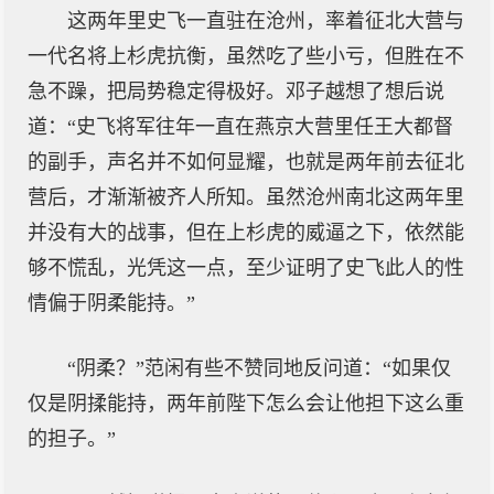
这两年里史飞一直驻在沧州，率着征北大营与
一代名将上杉虎抗衡，虽然吃了些小亏，但胜在不
急不躁，把局势稳定得极好。邓子越想了想后说
道：“史飞将军往年一直在燕京大营里任王大都督
的副手，声名并不如何显耀，也就是两年前去征北
营后，才渐渐被齐人所知。虽然沧州南北这两年里
并没有大的战事，但在上杉虎的威逼之下，依然能
够不慌乱，光凭这一点，至少证明了史飞此人的性
情偏于阴柔能持。”
“阴柔？”范闲有些不赞同地反问道：“如果仅
仅是阴揉能持，两年前陛下怎么会让他担下这么重
的担子。”