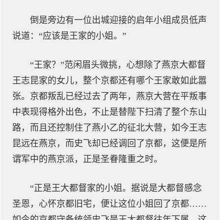
倒是旁边有一位出城迎接的启年小组成员低声
说道：“应该是王家的小姐。”
“王家？”范闲眉头微挑，心想除了燕京大都督
王志昆家的女儿，整个京都还有哪个王家敢如此嚣
张。京都叛乱已经过去了两年，燕京大营在平叛事
中表现得格外出色，不止是替陛下扫清了整个东山
路，而且还控制住了燕小乙的征北大营，如今王志
昆远在燕京，而史飞却已经调回了京都，这便是所
谓军中的燕京派，正是圣眷隆重之时。
“正是王大都督家的小姐。据说是大都督感念
圣恩，心怀京都旧宅，便让这位小姐回了京都……
如今的京都守备统领史飞是王大都督往年下属，这