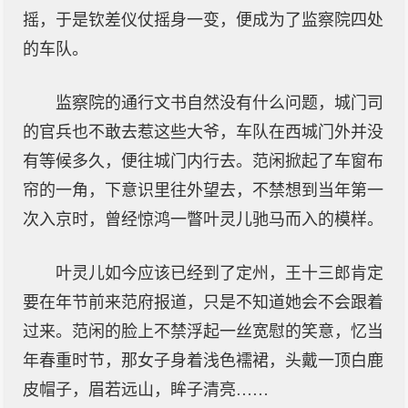
摇，于是钦差仪仗摇身一变，便成为了监察院四处
的车队。
监察院的通行文书自然没有什么问题，城门司
的官兵也不敢去惹这些大爷，车队在西城门外并没
有等候多久，便往城门内行去。范闲掀起了车窗布
帘的一角，下意识里往外望去，不禁想到当年第一
次入京时，曾经惊鸿一瞥叶灵儿驰马而入的模样。
叶灵儿如今应该已经到了定州，王十三郎肯定
要在年节前来范府报道，只是不知道她会不会跟着
过来。范闲的脸上不禁浮起一丝宽慰的笑意，忆当
年春重时节，那女子身着浅色襦裙，头戴一顶白鹿
皮帽子，眉若远山，眸子清亮……