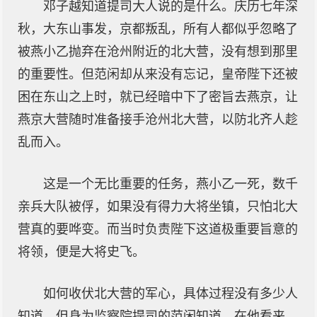
邓子越知道提司大人说的是什么。庆历七年深
秋，大东山事发，京都叛乱，所有人都似乎忽略了
被燕小乙抛弃在沧州附近的北大营，没有想到那里
的重要性。但范闲却从来没有忘记，皇帝陛下还被
困在东山之上时，就已经暗中下了密旨去燕京，让
燕京大营随时准备接手沧州北大营，以防北齐人趁
乱而入。
这是一个无比重要的任务，燕小乙一死，数千
亲兵大队被俘，如果没有得力大将坐镇，只怕北大
营真的要哗变。而当时负责陛下这道极重要旨意的
将领，便是大将史飞。
如何收伏北大营的军心，具体过程没有多少人
知道，但身为监察院提司的范闲知道，在他看来，