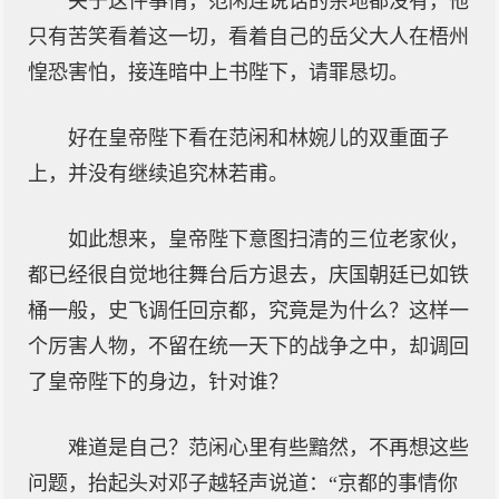
关于这件事情，范闲连说话的余地都没有，他
只有苦笑看着这一切，看着自己的岳父大人在梧州
惶恐害怕，接连暗中上书陛下，请罪恳切。
好在皇帝陛下看在范闲和林婉儿的双重面子
上，并没有继续追究林若甫。
如此想来，皇帝陛下意图扫清的三位老家伙，
都已经很自觉地往舞台后方退去，庆国朝廷已如铁
桶一般，史飞调任回京都，究竟是为什么？这样一
个厉害人物，不留在统一天下的战争之中，却调回
了皇帝陛下的身边，针对谁？
难道是自己？范闲心里有些黯然，不再想这些
问题，抬起头对邓子越轻声说道：“京都的事情你