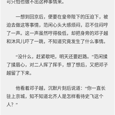
可只怕也做不出这种事情来。
一想到回京后，便要在皇帝陛下的压迫下，被
迫去做这等事情，范闲心头大感烦闷，忍不住闷哼
了一声。这一声虽然哼得极低，却把身旁的邓子越
和沐风儿吓了一跳，不知道究竟发生了什么事情。
“没什么，赶紧歇吧，明天还要赶路。”范闲揉
了揉眉心，对二人挥了挥手，想了想后，又把邓子
越留了下来。
他看着邓子越，沉默片刻后说道：“你一直长
驻上京城，知不知道北齐人是怎样看待史飞这个
人？”