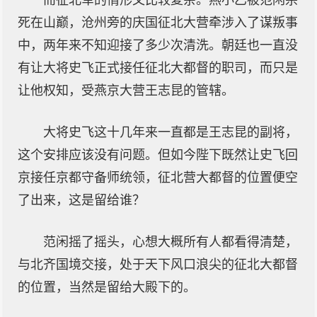
而征北军的情形又比较复杂。燕小乙被范闲杀
死在山巅，沧州旁的庆国征北大营牵涉入了谋叛事
中，两年来不知迎接了多少次清洗。朝廷也一直没
有让大将史飞正式接任征北大都督的职司，而只是
让他权知，受燕京大营王志昆的管辖。
大将史飞这十几年来一直都是王志昆的副将，
这个安排应该没有问题。但如今陛下既然让史飞回
京接任京都守备师统领，征北营大都督的位置便空
了出来，这是留给谁？
范闲摇了摇头，心想大概所有人都看得清楚，
与北齐国境交接，处于天下风口浪尖的征北大都督
的位置，当然是留给大殿下的。