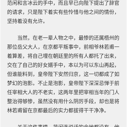
范闲和言冰云的手中，而且早已向陛下提出了辞官
的请求，只是陛下着实有些怜惜与他之间的情份，
坚持着没有允许。
当然，在老一辈人物之中，最惨的还属梧州的
那位岳父大人，在京都平叛事中，前相爷林若甫一
着算差，将自己埋在朝廷里的所有人都托了出来，
交在了自己的好女婿手中，本以为可以东山再起，
但谁能料到，皇帝陛下安然归京，这一切都成了如
梦幻的泡影。不止是泡影，皇帝陛下深深忌惮于前
任宰相大人的不老实，这两年里把宰相当年的门人
整治得够惨，虽然没有用什么阴厉手段，却也是将
林若甫留在京都最后的实力都拔得干干净净。