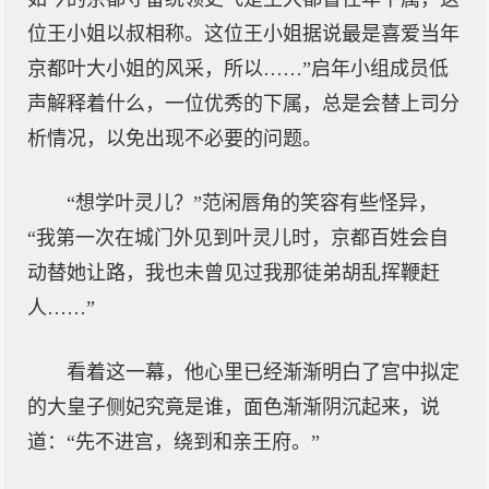
位王小姐以叔相称。这位王小姐据说最是喜爱当年
京都叶大小姐的风采，所以……”启年小组成员低
声解释着什么，一位优秀的下属，总是会替上司分
析情况，以免出现不必要的问题。
“想学叶灵儿？”范闲唇角的笑容有些怪异，
“我第一次在城门外见到叶灵儿时，京都百姓会自
动替她让路，我也未曾见过我那徒弟胡乱挥鞭赶
人……”
看着这一幕，他心里已经渐渐明白了宫中拟定
的大皇子侧妃究竟是谁，面色渐渐阴沉起来，说
道：“先不进宫，绕到和亲王府。”