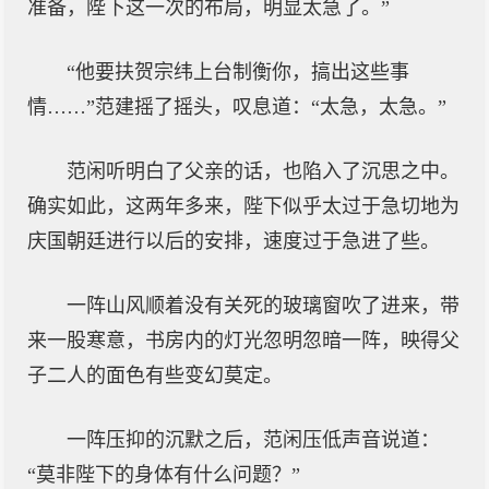
准备，陛下这一次的布局，明显太急了。”
“他要扶贺宗纬上台制衡你，搞出这些事
情……”范建摇了摇头，叹息道：“太急，太急。”
范闲听明白了父亲的话，也陷入了沉思之中。
确实如此，这两年多来，陛下似乎太过于急切地为
庆国朝廷进行以后的安排，速度过于急进了些。
一阵山风顺着没有关死的玻璃窗吹了进来，带
来一股寒意，书房内的灯光忽明忽暗一阵，映得父
子二人的面色有些变幻莫定。
一阵压抑的沉默之后，范闲压低声音说道：
“莫非陛下的身体有什么问题？”