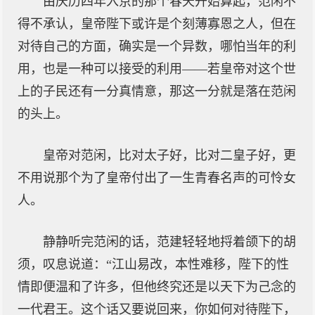
由庆历四年入京的那个春天开始算起，范闲不
得不承认，皇帝陛下或许是个刻薄寡恩之人，但在
对待自己的方面，确实是一个异数，哪怕当年的利
用，也是一种可以接受的利用——若皇帝对这个世
上的子民还有一分真情意，那这一分就是落在范闲
的头上。
皇帝对范闲，比对太子好，比对二皇子好，更
不用说那个为了皇帝付出了一生青春名声的可怜女
人。
静静听完范闲的话，范建轻轻地捋着颌下的胡
须，叹息说道：“江山易改，本性难移，陛下的性
情即便温和了许多，但他终究还是以天下为己念的
一代君王。这个话又要说回来，你如何对待陛下，