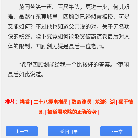
范闲苦笑一声。百尺竿头，更进一步，何其艰
难，虽然在东夷城里，四顾剑已经倾囊相授，可是
又能如何？不过他也知道父亲说的对，关于无名功
诀的秘密，陛下究竟如何能够突破霸道卷最后对人
体的限制，四顾剑无疑是最后一位老师。
“希望四顾剑能给我一个比较好的答案。”范闲
最后如此说道。
推荐：
拂香
|
二十八楼电梯员
|
致命漩涡
|
龙游江湖
|
狮王情
炽
|
被道君攻略的正确姿势
|
上一章
返回目录
下一章