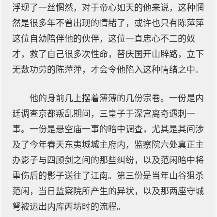
浮现了一丝惘然，对于帝心如天的他来说，这种惘
然是很多年不曾出现的情绪了，或许也只有陈萍萍
这位自幼陪伴他的伙伴，这位一直忠心不二的奴
才，救了自己很多次性命，替庆国开山辟路，立下
无数功劳的陈萍萍，才会令他陷入这种情绪之中。
他的身前几上摆着薄薄的几份宗卷。一份是内
廷调查京都叛乱期间，三皇子于深宫离奇遇刺一
事。一份是悬空庙一事的暗中调查，尤其是其间涉
及了今年春天东夷城城主府内，监察院六处真正主
办影子与四顾剑之间的那些纠纷，以及范闲暗中将
重伤后的影子送往了江南。第三份是当年山谷狙杀
范闲，当日监察院所产生的异状，以及那两座守城
弩被运出内库丙坊时的流程。