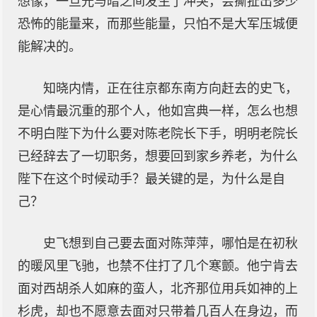
想像，一旦光与暗之间发生了冲突，会撕扯出多少
恐怖的能量来，而那些能量，只怕不是大军压城便
能解决的。
知晓内情，正在往京都东南方向赶去的史飞，
是心情最沉重的那个人，他如宫典一样，怎么也想
不明白陛下为什么要对陈老院长下手，明明老院长
已经辞去了一切职务，想要回到家乡养老，为什么
陛下在这个时候动手？最关键的是，为什么是自
己？
史飞想到自己要去面对陈萍萍，哪怕是在初秋
的暖风里飞驰，也禁不住打了几个寒颤。他宁肯去
面对西胡杀人如麻的蛮人，北齐那位用兵如神的上
杉虎，却也不愿意去面对只带着几百人在身边，而