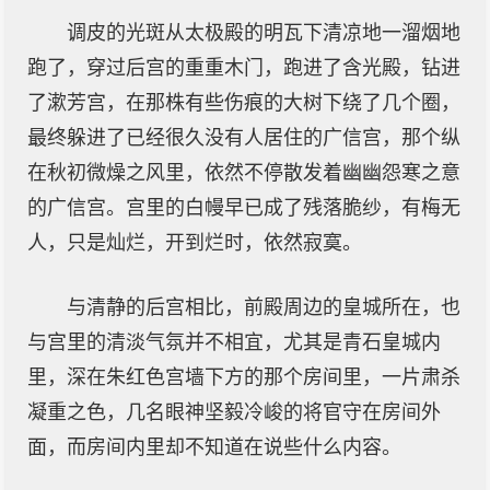
调皮的光斑从太极殿的明瓦下清凉地一溜烟地
跑了，穿过后宫的重重木门，跑进了含光殿，钻进
了漱芳宫，在那株有些伤痕的大树下绕了几个圈，
最终躲进了已经很久没有人居住的广信宫，那个纵
在秋初微燥之风里，依然不停散发着幽幽怨寒之意
的广信宫。宫里的白幔早已成了残落脆纱，有梅无
人，只是灿烂，开到烂时，依然寂寞。
与清静的后宫相比，前殿周边的皇城所在，也
与宫里的清淡气氛并不相宜，尤其是青石皇城内
里，深在朱红色宫墙下方的那个房间里，一片肃杀
凝重之色，几名眼神坚毅冷峻的将官守在房间外
面，而房间内里却不知道在说些什么内容。