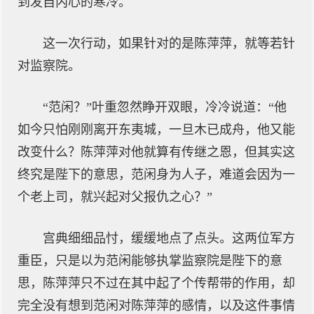
到发自内心的寒冷。
这一次行动，如果针对的是陈萍萍，就等若针
对监察院。
“范闲？”叶重忽然睁开双眼，冷冷说道：“他
如今只怕刚刚离开东夷城，一旦木已成舟，他又能
改变什么？陈萍萍对他就算有传继之恩，但其实这
终究是陛下的意思，范闲身为人子，难道会因为一
个老上司，就兴起对父报仇之心？”
宫典细细品忖，缓缓地点了点头。这两位军方
重臣，只是以为范闲能够执掌监察院是陛下的意
思，陈萍萍只不过在其中起了个传帮带的作用，却
完全没有想到范闲对陈萍萍的感情，以及这件事情