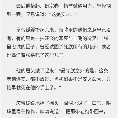
最后他拾起几份宗卷，指节微微用力，轻轻搁
到一旁，叹息说道：“这是安之。”
皇帝缓缓抬起头来，眼眸里的迷惘之意早已没
有，有的只是一抹淡淡的悲哀与自嘲的冷笑：“朕
最忠诚的臣子，曾经试图杀死朕所有的儿子，或者
说逼迫着朕杀死了这些儿子。”
他的眉头皱了起来：“最令朕意外的是，这条
老狗连安之都不放过，当初如果不是安之命大，只
怕早就死在他的手上了。”
庆帝缓缓地摇了摇头，深深地吸了一口气，眼
眸里寒芒微作，幽幽说道：“把那条老狗带回来，