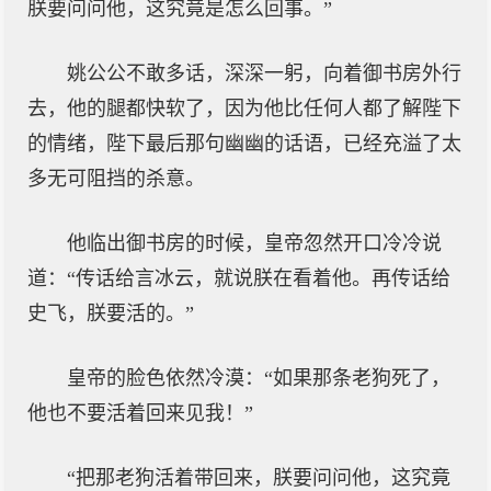
朕要问问他，这究竟是怎么回事。”
姚公公不敢多话，深深一躬，向着御书房外行
去，他的腿都快软了，因为他比任何人都了解陛下
的情绪，陛下最后那句幽幽的话语，已经充溢了太
多无可阻挡的杀意。
他临出御书房的时候，皇帝忽然开口冷冷说
道：“传话给言冰云，就说朕在看着他。再传话给
史飞，朕要活的。”
皇帝的脸色依然冷漠：“如果那条老狗死了，
他也不要活着回来见我！”
“把那老狗活着带回来，朕要问问他，这究竟