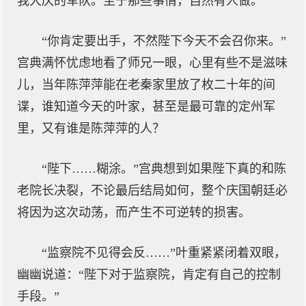
我大庆的军队。至于那些事情，自然有人做。”
“你肯定要出手，不然陛下今天不会召你来。”
宫典满怀忧虑地看了师兄一眼，心里有些不是滋味
儿，当年陈萍萍能在老秦家里放了枚二十年的间
谍，谁知道今天的叶家，甚至是最可靠的定州军
里，又有谁是陈萍萍的人？
“陛下……糊涂。”宫典想到如果陛下真的和陈
老院长决裂，不论最后结局如何，整个庆国朝廷必
将因为这次动荡，而产生不可逆转的损害。
“监察院不见得会反……”叶重紧紧闭着双眼，
幽幽说道：“陛下对于监察院，肯定有自己的控制
手段。”