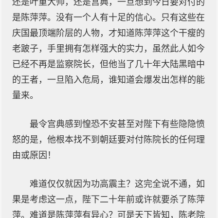
还是叶重大帅，还是宫典，一旦想到今日要对付的
是陈萍萍。没有一个人有十足的信心。只有这些在
庆国最顶端阶层的人物，才知道陈萍萍这个干瘦的
老跛子，手里拥有怎样强大的实力，虽然此人如今
已经不再是监察院长，但他当了几十年大陆黑暗中
的王者，一旦陷入危局，谁知道会爆发出怎样的能
量来。
最令宫典感到惶恐不安甚至对陛下有些隐隐愤
怒的是，他根本找不到朝廷要对付陈院长的任何理
由或原因！
难道仅仅就因为功高震主？这完全说不通，如
果是考虑这一点，陛下二十年前或许就要杀了陈萍
萍。难道是陈萍萍有异心？可是天下皆知，陈老院