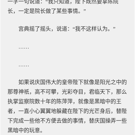
一字一句说道：“我只知道，陛下既然要拿陈院
长，一定是院长做了某些事情。”
宫典摇了摇头，说道：“我不这样认为。”
……
……
如果说庆国伟大的皇帝陛下就像是阳光之中的
那尊神祇，高不可攀，光彩夺目，君临天下，那么
执掌监察院数十年的陈萍萍，就像是黑暗中的王
者，一直小心翼翼地躲藏在陛下的光芒身后，替陛
下完成一些他不方便去做的事情，替庆国操弄一些
黑暗中的玩意。