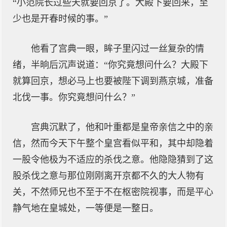
“小范院长过些天就要回京了。大殿下要回来，至
少也是开春时候的事。”
他看了宫典一眼，眸子里闪过一丝复杂的情
绪，半晌后沉声说道：“你究竟想问什么？大殿下
就算回京，想必马上也要被陛下调到燕京城，准备
北伐一事。你究竟想问什么？”
宫典沉默了，他和叶重都是皇帝亲信之中的亲
信，然而今天下午整个皇宫看似平和，其中却隐着
一股令他极为不适应的杀伐之意。他隐隐猜到了这
股杀伐之意与那位刚刚离开京都不久的大人物有
关，不然师兄也不至于不在枢密院视事，而是平心
静气地在皇城处，一等便是一整日。