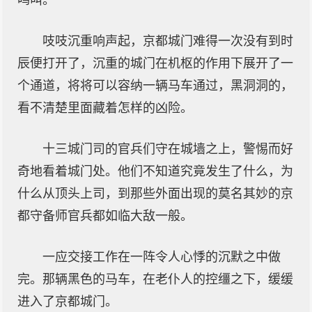
鸣叫。
吱吱沉重响声起，京都城门难得一次没有到时
辰便打开了，沉重的城门在机枢的作用下展开了一
个通道，将将可以容纳一辆马车通过，黑洞洞的，
看不清楚里面藏着怎样的凶险。
十三城门司的官兵们守在城墙之上，警惕而好
奇地看着城门处。他们不知道究竟发生了什么，为
什么从顶头上司，到那些外面出现的莫名其妙的京
都守备师官兵都如临大敌一般。
一应交接工作在一阵令人心悸的沉默之中做
完。那辆黑色的马车，在老仆人的控缰之下，缓缓
进入了京都城门。