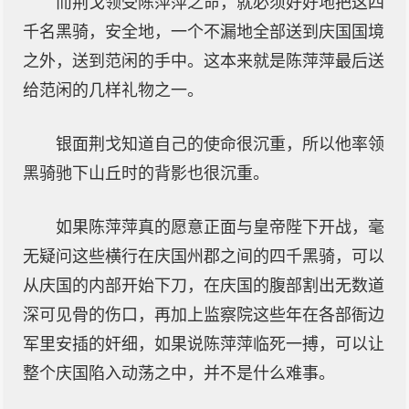
而荆戈领受陈萍萍之命，就必须好好地把这四
千名黑骑，安全地，一个不漏地全部送到庆国国境
之外，送到范闲的手中。这本来就是陈萍萍最后送
给范闲的几样礼物之一。
银面荆戈知道自己的使命很沉重，所以他率领
黑骑驰下山丘时的背影也很沉重。
如果陈萍萍真的愿意正面与皇帝陛下开战，毫
无疑问这些横行在庆国州郡之间的四千黑骑，可以
从庆国的内部开始下刀，在庆国的腹部割出无数道
深可见骨的伤口，再加上监察院这些年在各部衙边
军里安插的奸细，如果说陈萍萍临死一搏，可以让
整个庆国陷入动荡之中，并不是什么难事。