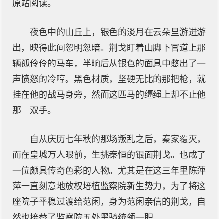
原站阅读。
夜色中的山丘上，银色的淡月在云朵里游进游
出，映得此间忽明忽暗。荆戈盯着山脚下官道上那
辆孤伶伶的马车，半晌后从银色的面具中憋出了一
声愤怒的冷哼。黑色材质，坚硬无比的那把枪，就
挂在他的战马身旁，然而这匹马的缰绳上却不止他
那一双手。
自从庆历七年秋的那场叛乱之后，秦家覆灭，
而在皇城万人眼前，生挑秦恒的银面荆戈。也成了
一位颇具传奇色彩的人物。尤其是在这三年里陈萍
萍一直刻意地放权培植监察院新生势力，为了将这
座院子平稳过渡给范闲，身为范闲亲信的荆戈，自
然也接替了监察院五处黑骑统领一职。