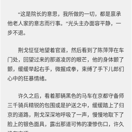
“这是院长的意思，我所做的一切，都是禀承
他老人家的意志而行事。”光头主办面容平静，一
步不退。
荆戈怔怔地望着官道，然后看到了陈萍萍在车
门处，回望过来的那道凌厉的眼芒，他的身体颤了
颤，缓缓举起右手，微握成拳，束缚了手下儿郎们
心中的狂暴情绪。
许久之后，看着那辆黑色的马车在京都守备师
三千骑兵精锐的包围或是护送之中，缓缓踏上了归
京的道路，荆戈深深地呼吸了一声，慢慢地取下了
脸上的银色面具，露出那道可怖的凄惨伤口，许久