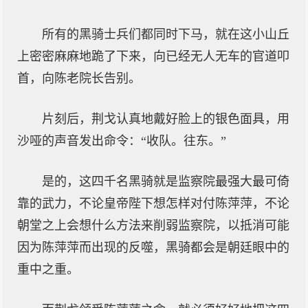
所有的黑骑士兵们都同时下马，就在这小山丘
上密密麻麻地跪了下来，向已经无人无车的官道叩
首，向陈老院长告别。
片刻后，荆戈认真地戴好脸上的银色面具，用
沙哑的声音发出命令：“收队。往东。”
是的，这四千名黑骑就是监察院最强大最可倚
靠的武力，不论皇帝陛下想怎样对付陈萍萍，不论
朝堂之上会想什么方法来削弱监察院，以抵消可能
因为陈萍萍而出现的反噬，黑骑都会是朝廷眼中的
重中之重。