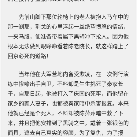
先前山脚下那位轮椅上的老人被抱入马车中的
那一刹那，荆戈的心里浮起一丝绝望愤怒的情绪，
一夹马腹，便准备带着属下黑骑冲下抢人。因为他
根本无法做到眼睁睁看着陈老院长，就这样踏上了
回京必死的道路！
当年他在大军营地内备受欺凌，在一次例行演
练中惨嚎出手自卫，不料却是生生挑死了秦家长
子，自那日起，他被打入了庆国的死牢，而他留在
家乡的家人妻子，也都被秦家暗中杀害报复。本来
他就已经是个死人，不料却被陈萍萍暗中救了下
来，并且把他安排到了黑骑之中，戴着一张银色的
面具，遮去自己真实的容颜，为了复仇，为了报