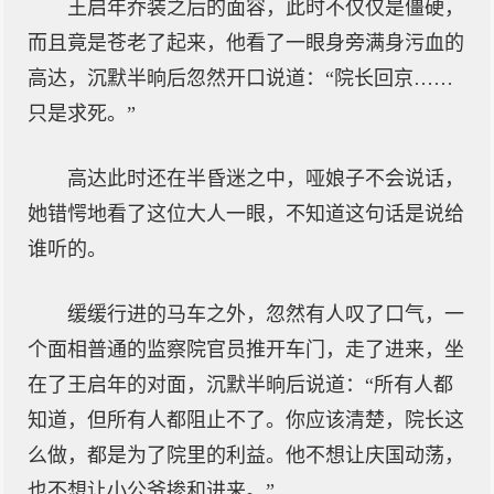
王启年乔装之后的面容，此时不仅仅是僵硬，
而且竟是苍老了起来，他看了一眼身旁满身污血的
高达，沉默半晌后忽然开口说道：“院长回京……
只是求死。”
高达此时还在半昏迷之中，哑娘子不会说话，
她错愕地看了这位大人一眼，不知道这句话是说给
谁听的。
缓缓行进的马车之外，忽然有人叹了口气，一
个面相普通的监察院官员推开车门，走了进来，坐
在了王启年的对面，沉默半晌后说道：“所有人都
知道，但所有人都阻止不了。你应该清楚，院长这
么做，都是为了院里的利益。他不想让庆国动荡，
也不想让小公爷掺和进来。”