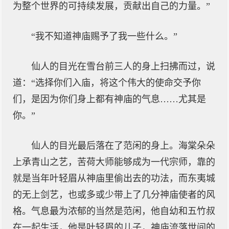
为整个世界的可持续发展，贡献出自己的力量。”
“我不知道神庙赐予了我一些什么。”
仙人的目光在雪台前三人的身上扫拂而过，说
道：“选择你们入庙，将这个伟大的使命交予你
们，是因为你们身上都有神庙的气息……尤其是
你。”
仙人的目光最后落在了范闲的身上。海棠朵朵
上承青山之艺，苦荷大师能够成为一代宗师，靠的
就是当年叶轻眉从神庙里偷出去的功法，而东夷城
的无上剑艺，也或多或少带上了几分神庙使者的风
格。气息最为浓郁的当然是范闲，他自幼和五竹叔
在一起生活，他是叶轻眉的儿子，神庙流落世间的