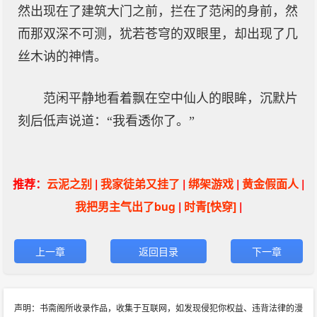
然出现在了建筑大门之前，拦在了范闲的身前，然
而那双深不可测，犹若苍穹的双眼里，却出现了几
丝木讷的神情。
范闲平静地看着飘在空中仙人的眼眸，沉默片
刻后低声说道：“我看透你了。”
推荐：
云泥之别
|
我家徒弟又挂了
|
绑架游戏
|
黄金假面人
|
我把男主气出了bug
|
时青[快穿]
|
上一章
返回目录
下一章
声明：书斋阁所收录作品，收集于互联网，如发现侵犯你权益、违背法律的漫