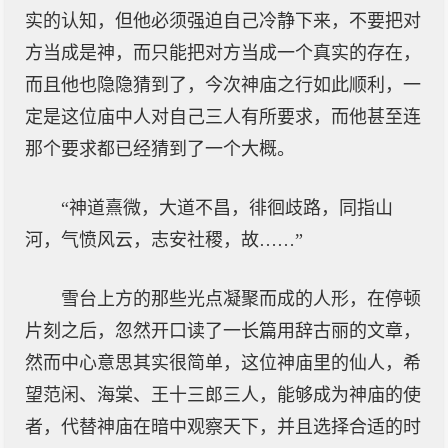
实的认知，但他必须强迫自己冷静下来，不要把对
方当成是神，而只能把对方当成一个真实的存在，
而且他也隐隐猜到了，今次神庙之行如此顺利，一
定是这位庙中人对自己三人有所要求，而他甚至连
那个要求都已经猜到了一个大概。
“神道熹微，大道不昌，徘徊歧路，同指山
河，气愤风云，志安社稷，故……”
雪台上方的那些光点凝聚而成的人形，在停顿
片刻之后，忽然开口读了一长篇用辞古丽的文章，
然而中心意思其实很简单，这位神庙里的仙人，希
望范闲、海棠、王十三郎三人，能够成为神庙的使
者，代替神庙在暗中观察天下，并且选择合适的时