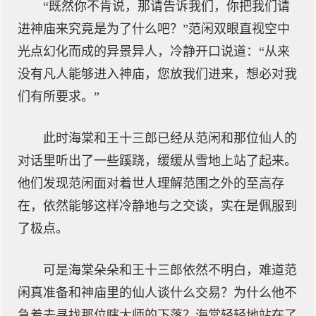
“既然你不肯说，那请告诉我们，你把我们请
进神庙来究竟是为了什么吧？”范闲双眼直视空中
光点幻化而成的异景异人，冷静开口说道：“从来
没有凡人能够进入神庙，您放我们进来，想必对我
们有所要求。”
此时海棠和王十三郎已经从范闲和那位仙人的
对话里听出了一些蹊跷，缓缓从雪地上站了起来。
他们发现范闲面对着世人理解范围之外的至高存
在，依然能够这样冷静地与之交谈，实在是佩服到
了极点。
可是海棠朵朵和王十三郎依然不明白，难道范
闲真准备和神庙里的仙人谈什么交易？为什么他不
急着去寻找那位瞎大师的下落？海棠轻轻地站在了