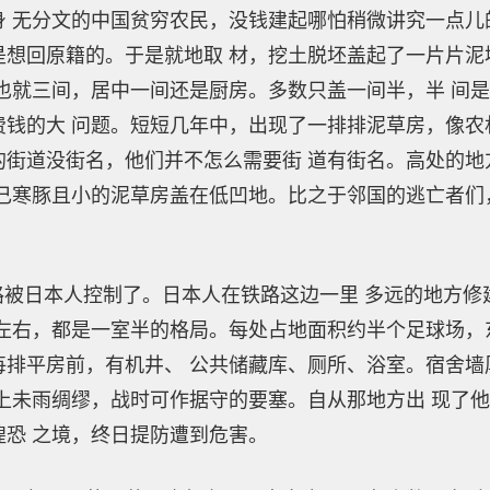
 无分文的中国贫穷农民，没钱建起哪怕稍微讲究一点儿
是想回原籍的。于是就地取 材，挖土脱坯盖起了一片片泥
也就三间，居中一间还是厨房。多数只盖一间半，半 间
钱的大 问题。短短几年中，出现了一排排泥草房，像农
的街道没街名，他们并不怎么需要街 道有街名。高处的地
己寒豚且小的泥草房盖在低凹地。比之于邻国的逃亡者们
被日本人控制了。日本人在铁路这边一里 多远的地方修
左右，都是一室半的格局。每处占地面积约半个足球场，
每排平房前，有机井、 公共储藏库、厕所、浴室。宿舍墙
上未雨绸缪，战时可作据守的要塞。自从那地方出 现了
恐 之境，终日提防遭到危害。