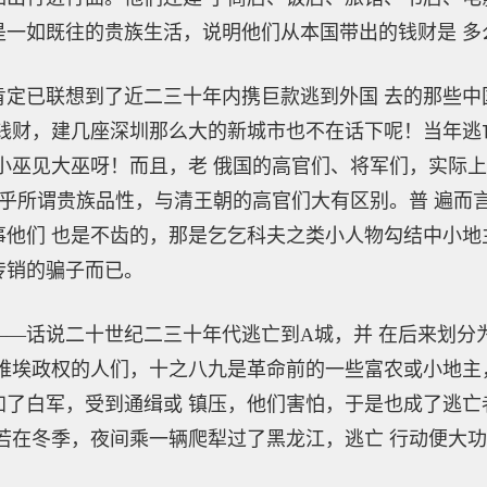
是一如既往的贵族生活，说明他们从本国带出的钱财是 多
已联想到了近二三十年内携巨款逃到外国 去的那些中
钱财，建几座深圳那么大的新城市也不在话下呢！当年逃
小巫见大巫呀！而且，老 俄国的高官们、将军们，实际
在乎所谓贵族品性，与清王朝的高官们大有区别。普 遍而
他们 也是不齿的，那是乞乞科夫之类小人物勾结中小地
传销的骗子而已。
话说二十世纪二三十年代逃亡到A城，并 在后来划分
维埃政权的人们，十之八九是革命前的一些富农或小地主
加了白军，受到通缉或 镇压，他们害怕，于是也成了逃亡
若在冬季，夜间乘一辆爬犁过了黑龙江，逃亡 行动便大