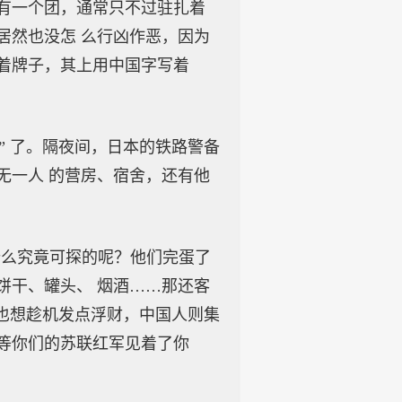
有一个团，通常只不过驻扎着
居然也没怎 么行凶作恶，因为
着牌子，其上用中国字写着
 了。隔夜间，日本的铁路警备
无一人 的营房、宿舍，还有他
么究竟可探的呢？他们完蛋了
饼干、罐头、 烟酒……那还客
”也想趁机发点浮财，中国人则集
！等你们的苏联红军见着了你