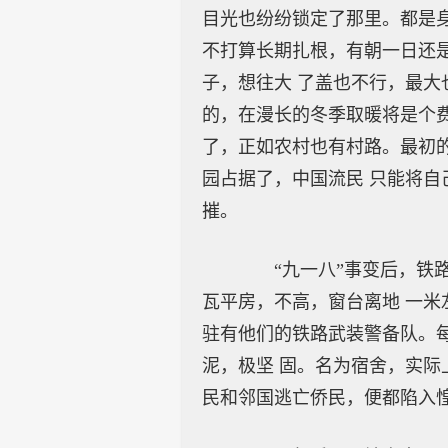
目光也纷纷锁定了那里。都是身
不打算长期扎根，有朝一日还
子，想往大 了盖也不行，最大
的，在漫长的冬季取暖将是个费
了，正如农村也有村路。最初
园占据了，中国流民 只能将自
摧。
“九一八”事变后，铁路
瓦平房，不高，窗台离地 一米
驻有他们的铁路武装警备队。
泥，极坚 固。名为宿舍，实际
民和邻国逃亡侨民，便都陷入惶