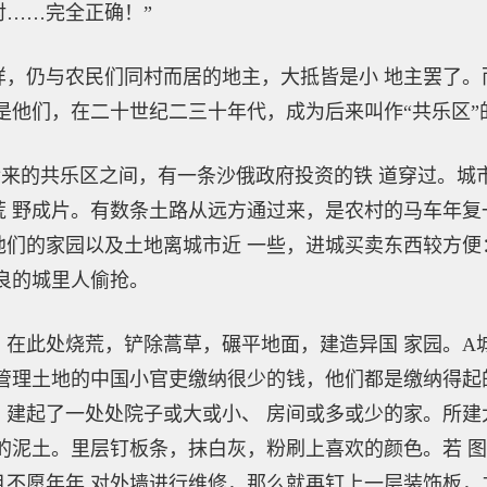
……完全正确！”
仍与农民们同村而居的地主，大抵皆是小 地主罢了。
是他们，在二十世纪二三十年代，成为后来叫作“共乐区”
的共乐区之间，有一条沙俄政府投资的铁 道穿过。城市
 野成片。有数条土路从远方通过来，是农村的马车年复
他们的家园以及土地离城市近 一些，进城买卖东西较方便
良的城里人偷抢。
此处烧荒，铲除蒿草，碾平地面，建造异国 家园。A
管理土地的中国小官吏缴纳很少的钱，他们都是缴纳得起
建起了一处处院子或大或小、 房间或多或少的家。所建
的泥土。里层钉板条，抹白灰，粉刷上喜欢的颜色。若 
不愿年年 对外墙进行维修，那么就再钉上一层装饰板，