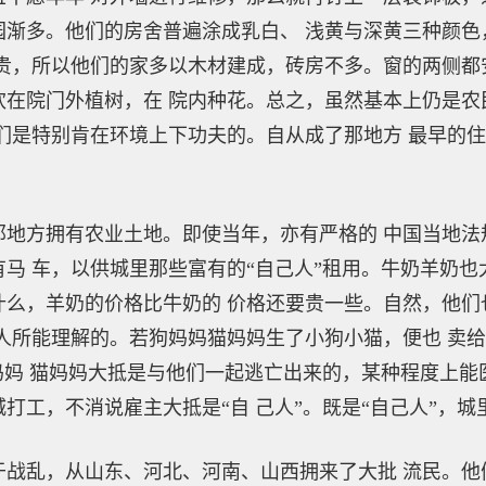
园渐多。他们的房舍普遍涂成乳白、 浅黄与深黄三种颜色
贵，所以他们的家多以木材建成，砖房不多。窗的两侧都
欢在院门外植树，在 院内种花。总之，虽然基本上仍是农
们是特别肯在环境上下功夫的。自从成了那地方 最早的
方拥有农业土地。即使当年，亦有严格的 中国当地法
马 车，以供城里那些富有的“自己人”租用。牛奶羊奶也大
什么，羊奶的价格比牛奶的 价格还要贵一些。自然，他们
人所能理解的。若狗妈妈猫妈妈生了小狗小猫，便也 卖给
妈妈 猫妈妈大抵是与他们一起逃亡出来的，某种程度上能医
打工，不消说雇主大抵是“自 己人”。既是“自己人”，
乱，从山东、河北、河南、山西拥来了大批 流民。他