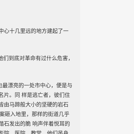
中心十几里远的地方建起了一
他们到底对革命有过什么危害，
。
也最漂亮的一处市中心，便是与
名片。同 样是逃亡者，彼们住
皆由马蹄般大小的坚硬的岩石
图案砸入地里，那样的街道几乎
踏石发出的脆 响声伴着悦耳的
影院、医院、教堂。他们虽身