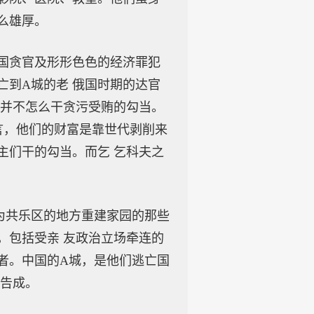
么雄厚。
国贪官及形形色色的经济罪犯
亡到A城的老 俄国时期的达官
上并不怎么干贪污受贿的勾当。
言，他们的财富是靠世代剥削来
主们干的勾当。而乞 乞科夫之
为共乐区的地方重建家园的那些
，包括受亲 友政治立场牵连的
者。中国的A城，是他们逃亡国
功告成。