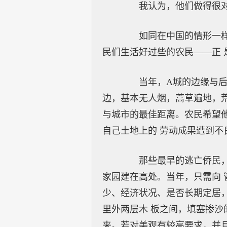
我认为，他们做得很对
如同在中国的情形一样，
民们生活好过些的农民——正 
当年，A城的边缘与后来
边，基本无人烟，蒿草遍地，荒
与城市的最佳距离。农民希望
自己土地上的 劳动成果遭到不
那些最早的逃亡侨民，在
家园建在高处。当年，只需向 
少、经济状况、是否长期定居，
里外两层木 板之间，填塞掺沙
来。若对美观有较高要求，并且