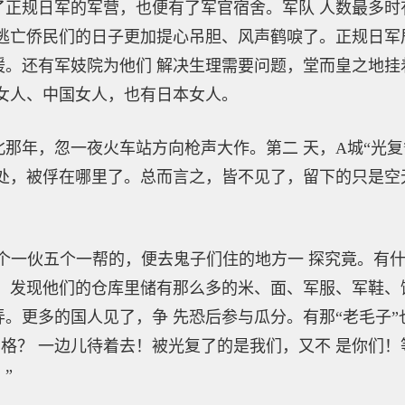
规日军的军营，也便有了军官宿舍。军队 人数最多时
逃亡侨民们的日子更加提心吊胆、风声鹤唳了。正规日军
暖。还有军妓院为他们 解决生理需要问题，堂而皇之地挂
女人、中国女人，也有日本女人。
年，忽一夜火车站方向枪声大作。第二 天，A城“光复”
处，被俘在哪里了。总而言之，皆不见了，留下的只是空
一伙五个一帮的，便去鬼子们住的地方一 探究竟。有什
，发现他们的仓库里储有那么多的米、面、军服、军鞋、
。更多的国人见了，争 先恐后参与瓜分。有那“老毛子
资格？ 一边儿待着去！被光复了的是我们，又不 是你们
”