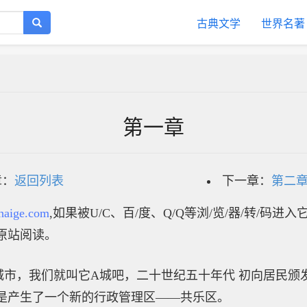
古典文学
世界名著
第一章
章：
返回列表
下一章：
第二
haige.com
,如果被U/C、百/度、Q/Q等浏/览/器/转/码进
原站阅读。
，我们就叫它A城吧，二十世纪五十年代 初向居民颁
说是产生了一个新的行政管理区——共乐区。