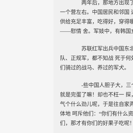
两年后，那地方出现了正
一个营左右。中国居民和邻国 
供给充足丰富，吃得好，穿得
——慰情 舍。军妓中，有韩国
苏联红军出兵中国东北那
队、正规军，都不知战 死于何
们骑过的战马、养过的军犬。
-些中国人胆子大，三个
就是完蛋了嘛！却也不枉一 探
气个什么劲儿呢，于是往自家弄
体地 呵斥他们：“你们有什么
们，那才有你们的好果子吃呢！