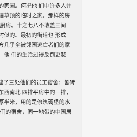
的家园。何况他 们中许多人并
墙草顶的临时之家。那样的房
是厨房。十之七八不敢盖三间
村似的。最初的街道也 形成
方几乎全被邻国逃亡者们的家
，他 们的生活过得反倒更悲
建了三处他们的员工宿舍：皆砖
东西南北 四排平房中的一排，
厚半米，用的是修筑碉堡的水
他们的宿舍，同一地带的中国居