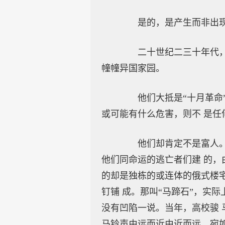
是的，是产生而非出现
二十世纪二三十年代，一
幢幢异国家园。
他们大抵是“十月革命”
或可能有什么危害，则不 是任
他们却肯定不是富人。若
他们同命运的逃亡者们建 的，
的却是独栋的或连体的俄式楼
钉铺 成。那叫“马蹄石”，实
没有凹陷一说。当年，高校骏 
马铃声由远而近由近而远，宛