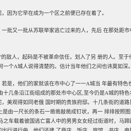
，因为它早在成为一个区之前便已存在着了。
批又一批从苏联举家逃亡过来的人，先后 在那处距市
的敌人，起码是不被革命信任，划入了另 册的人。至于
何一个A城人说得清楚的。估计当年他们之间也讳莫如深
是，他们的家就该在市中心了一一A城当 年最有特色
由十几条沿江街组成的那处市中心区,至今仍是A城的特色
宅，美观得如同老俄 国时期的贵族府邸。十几条街的道路
际上是由一尺长的条石一凿凿敲凿成钉状，再一 排排按照
马之车载着彼国逃亡富人中的男男女女经过街道时，马蹄
如出行进行曲。他们还建 了商店、饭店、旅馆、书店、电