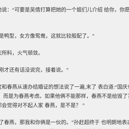
：“可要是吴倩打算把她的一个姐们儿介绍 给你，你愿
鸭型，女方像鸳鸯，这就比较般配了。”
所料，火气顿敛。
才还有话没说完，接着说。”
春燕从速办结婚证的想法说了一遍,末了 表白道:“国庆
，而是为春燕考虑。如果他俩不能那样，春燕不是给毁了
会觉得对不起人家 春燕，是不是？ ”
春燕，那我和你俩是一伙的。”孙赶超终于 也明朗地表