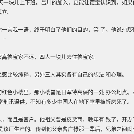
天一块儿上下班。吕川的加入，更能让德宝认识到，如果
孤立。
言我一语，终于明白了他们的目的，笑 了。他说:“想
。”
离德宝家不远，四人一块儿去往德宝家。
比较纯粹，另外三人其实各有自己的想法 和心理。
色小楼里，那小楼曾是日军特高课的一处 办公地点。
下室刑讯逼供，不知有多少中国人在地下室里被折磨死了。
而且是富户。他祖父曾是皮货商，晚年有 钱了，开办
是该厂生产的。传到他父亲曹广禄那一辈后，兄弟之间闹