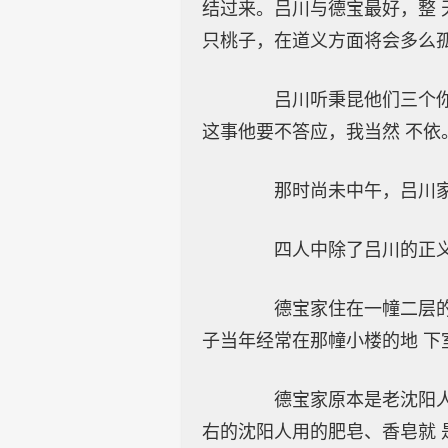
结过来。吕川与德宝最好，整 
只桃子，在道义方面将会多么
吕川听秉昆他们三个你一
这事他要不答应，我当然 不依
那时尚未中午，吕川家
四人中除了吕川的正义感
德宝家住在一幢二层的红
子当年经常在那幢小楼的地 
德宝家原本是老沈阳人，
右的沈阳人用的肥皂、香皂就 