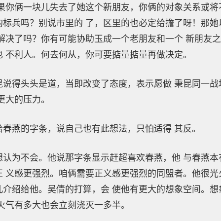
果你俩一块儿失去了她这个新朋友，你俩的对象关系或将
的标兵吗？别说市里的 了，区里的也必定给擔了呀！那她
解决了吗？你有可能协助玉成一个老朋友和一个 新朋友
也 不利人。何去何从，你可要掂量掂量再做决定。
得头头是道，当即改变了态度，表示愿做 秉昆同一战
更大的压力。
燕的字条，说自己也有此想法，只怕适得 其反。
为不会。他说那字条显示赶超喜欢春燕，他 与春燕本
 义感更强烈。咱俩需要正义感更强烈的同盟者。他很光
儿介绍给他。吴倩的打算，会 使他有更大的想象空间。想
火气有多大也会立刻浇灭一多半。