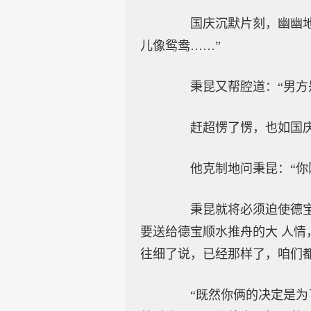
国庆沉默片刻，幽幽地说
儿像鸳鸯……”
秉昆又帮腔道：“男方是
赶超愣了愣，也如国庆
他克制地问秉昆：“你刚
秉昆就将必须迫使德宝和
要送给德宝顺水推舟的大 人情
往细了说，已经那样了，咱们都
“既然你俩的决定是为了