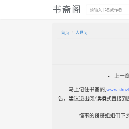
书斋阁
首页
人世间
上一
马上记住书斋阁,
www.shuz
告，建议退出阅/读模式直接到
懂事的哥哥姐姐们下乡了