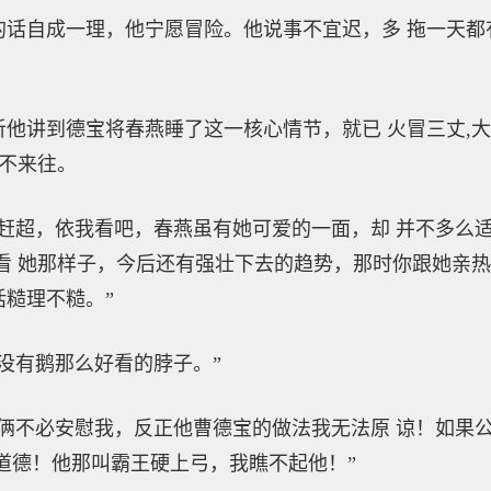
自成一理，他宁愿冒险。他说事不宜迟，多 拖一天都
讲到德宝将春燕睡了这一核心情节，就已 火冒三丈,大
 不来往。
超，依我看吧，春燕虽有她可爱的一面，却 并不多么适
看 她那样子，今后还有强壮下去的趋势，那时你跟她亲热
糙理不糙。”
有鹅那么好看的脖子。”
不必安慰我，反正他曹德宝的做法我无法原 谅！如果公
道德！他那叫霸王硬上弓，我瞧不起他！”