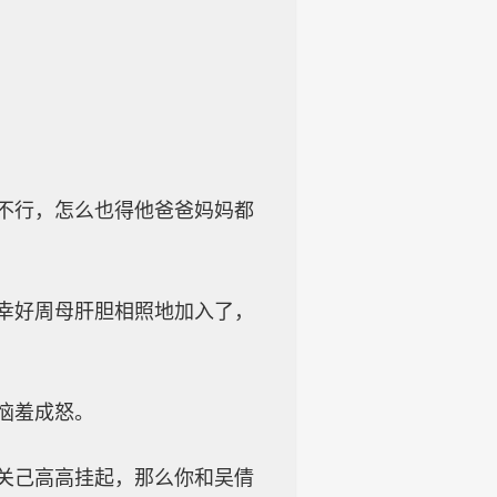
不行，怎么也得他爸爸妈妈都
幸好周母肝胆相照地加入了，
恼羞成怒。
关己高高挂起，那么你和吴倩