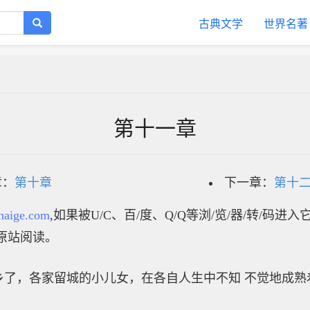
古典文学
世界名著
第十一章
章：
第十章
下一章：
第十
haige.com
,如果被U/C、百/度、Q/Q等浏/览/器/转/码进
原站阅读。
，各家留城的小儿女，在各自人生中不知 不觉地成熟