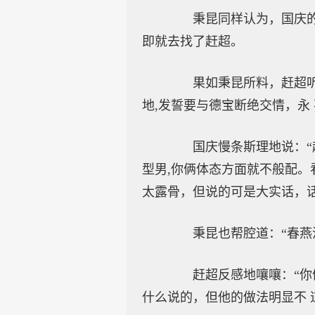
秉昆同样认为，国庆的话
即就去找了赶超。
果如秉昆所料，赶超听他
地,发誓要与德宝断绝交情，永
国庆慢条斯理地说：“赶
型男,你俩体态方面就不般配。
太露骨，但说的可是大实话，话
秉昆也帮腔道：“春燕没
赶超反感地嚷嚷：“你俩
什么说的，但他的做法明显不 