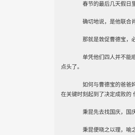
春节的最后几天假日里
确切地说，是他联合肖
那就是敦促曹德宝，必
单凭他们四人并不能顺利
点头了。
如何与曹德宝的爸爸妈妈
在关键时刻起到了决定成败的 
秉昆先去找国庆，国庆起
秉昆便晓之以理，喻之以