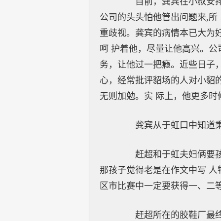
目前，龚宾在小叔安排的
公司的头头怕他管出问题来,所
重歧视。龚宾的病情本已大为好
呵 护着他，尽量让他高兴。公
务，让他过一把瘾。近些日子，
心，经常批评貂场的人对小貂
无则加勉。实 际上，他更多时
龚宾从于虹口中知道秉
赶超和于虹夫妇俩要孩子
那孩子觉得老是在作文中写 人
区市比赛中一定要获得一、二
赶超所在的胶鞋厂最终还