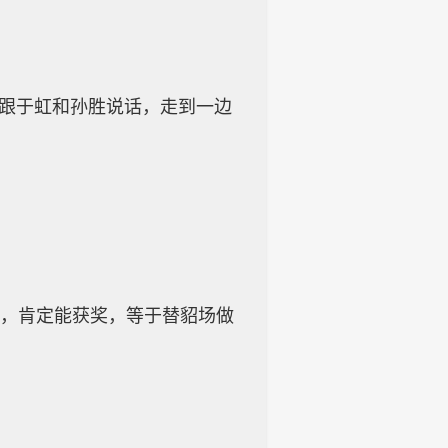
不跟于虹和孙胜说话，走到一边
赛，肯定能获奖，等于替貂场做