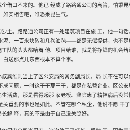
找个借口不来的。他已 经成了路路通公司的高管，怕秉昆
；如实相告吧，唯恐秉昆生气。
土。路路通公司正有一处建筑项目在施 工，他一句话
水泥、一百来块砖和几卷油毡——都是无偿提供，也不是
施工队的头头都哈着 他。项目给谁，就是将挣钱的机会给
，白送那点儿东西根本不算个事。
龚维则当上了区公安局的常务副局长，局 长不在可以
不成问题，一时这干干那干干，都是在私营企业。区公安
笔生活费，那是看得起那 家老板。龚宾患了精神病后没常
至关重要的事也是如此。不管在哪个私企，他说不愿 干
局长解 释，真的不是由于自己没关照好。