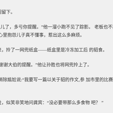
留下。
儿了，多亏你提醒。”他一溜小跑不见了踪影。 老板也
，心里抱怨儿子真不懂事，惹出这么多麻烦。
拎了一网兜纸盒——纸盒里是冷冻加工后 的貂食。
谢大伯的提醒。”他让孙胜也将网兜拎上了。
尴尬说:“我要写一篇以关于貂的作文,参 加市里的比
似笑非笑地问龚宾：“没必要带那么多食物 吧？ ”