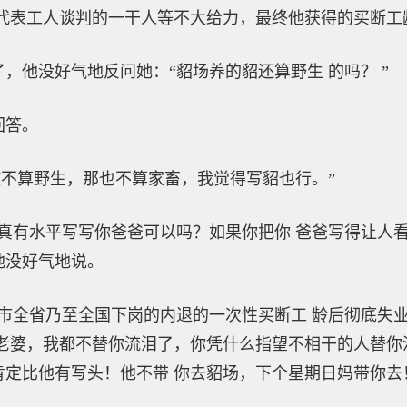
代表工人谈判的一干人等不大给力，最终他获得的买断工
他没好气地反问她：“貂场养的貂还算野生 的吗？ ”
答。
不算野生，那也不算家畜，我觉得写貂也行。”
有水平写写你爸爸可以吗？如果你把你 爸爸写得让人看
他没好气地说。
全省乃至全国下岗的内退的一次性买断工 龄后彻底失业
老婆，我都不替你流泪了，你凭什么指望不相干的人替你
定比他有写头！他不带 你去貂场，下个星期日妈带你去