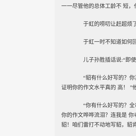
一一尽管他的总体工龄不 短，
于虹的唠叨让赶超烦了，
于虹一时不知道如何回
儿子孙胜插话说:“即使
“貂有什么好写的？你真
证明你的作文水平真的 高！ ”
“你有什么好写的？全市
你的作文哗哗流泪？连我是 你
貂！咱们雷打不动地写貂，貂肯