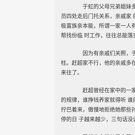
于虹的父母兄弟姐妹多，
员四处走后门托关系，亲戚家 
极富族亲本能，所谓一家一人
帮找份临 时工作，往往总能落
因为有亲戚们关照，于虹
柱。赶超家不行，他的亲戚多在
来往了。
赶超曾经在家中的一家之
的规律，谁挣钱养家就得听 谁
拧巴着来，傲慢地拒绝她那些
停的日 子越来越少，三句话