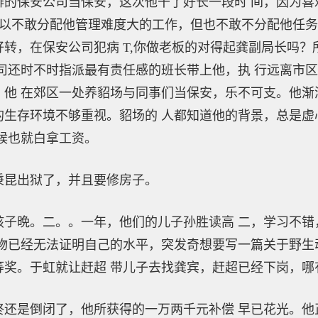
保安公司当保安，这次他干了好长一段时 间，因为喜
 以不敢分配他管理难度大的工作，但也不敢不分配他任务
转，在保安公司犯病 T,你做老板的对得起龚副局长吗
司还时不时指派最有责任感的班长带上他，执 行远离市
他 在郊区一处养貂场与同事们当保安，乐不可支。他渐
的生存环境不够重视。貂场的 人都知道他的背景，总是虚
候也就白拿工资。
昆出狱了，并且要修房子。
晩。二。。一年，他们的儿子孙胜读高 二，学习不错
物已经无法证明自己的水平，突发奇想要写一篇关于野生
等奖。于虹就让赶超 带儿子去找龚宾，赶超已经下岗，哪
是倒闭了，他所获得的一万两千元补偿 早已花光。他