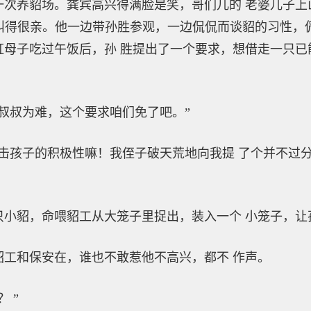
养貂场。龚宾高兴得满脸是笑，哥们儿的 老婆儿子上
的，叫得很亲。他一边带孙胜参观，一边侃侃而谈貂的习性，
虹母子吃过午饭后，孙 胜提出了一个要求，想借走一只已
叔为难，这个要求咱们免了吧。”
孩子的积极性嘛！我侄子破天荒地向我提 了个并不过分
貂，命喂貂工从大笼子里捉出，装入一个 小笼子，让
和保安在，谁也不敢惹他不高兴，都不 作声。
 ”