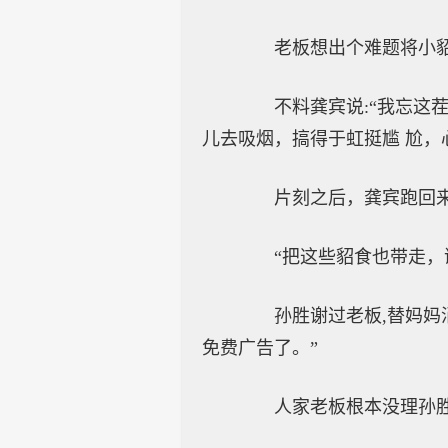
老板想出个难题将小貂
不料龚宾说:“我忘这茬
儿去吸烟，搞得于虹挺尴 尬
片刻之后，龚宾跑回来，
“把这些貂食也带走，谢
孙胜谢过老板,替妈妈消除
免费广告了。”
人家老板根本没理孙胜，