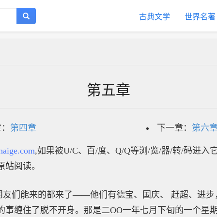
古典文学
世界名著
第五章
章：
第四章
下一章：
第六
haige.com
,如果被U/C、百/度、Q/Q等浏/览/器/转/码进
原站阅读。
们能来的都来了——他们有德宝、国庆、 赶超、进步
的事缠住了脱不开身。那是二OO一年七月下旬的一个星期