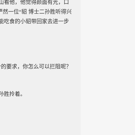
山看他，他觉得颜面有光，口
俨然一位“貂 博士二孙胜听得兴
能吃食的小貂带回家去进一步
的要求，你怎么可以拦阻呢？
孙胜拎着。