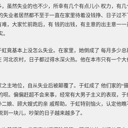
虽然失业的也不少，所幸有几个有点儿小 权力，有几
的失业者居然都不至于一直在家里待着没钱挣、日子过不
有难，大家忙前跑后，有 钱的出钱，有主意的出主意一一
实。
竟基本上没怎么失业。在家里，她倒成了 每月多少总
 河北农村，日子都过得水深火热。他在本市只有一个大
主地位，自从失业后被颠覆了。于虹成了 他们家的“摄
的呗。偏偏赶超不会来事，经常有大男子主义的表现，于
孙二娘、顾大嫂式的亲 戚帮助。于虹特别恼火，认定他瞧
没说到一块儿，吵架的日子越来越多了。