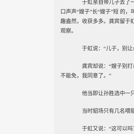
于虹亲自带儿子去了一次
口声声“嫂子”长“嫂子”短 
趣盎然，收获多多。龚宾留于
观察。
于虹说：“儿子，别让叔
龚宾却说：“嫂子别打击
不能免，我同意了。”
他当即让孙胜选中一只小
当时貂场只有几名喂貂工
于虹又说：“这可以吗？