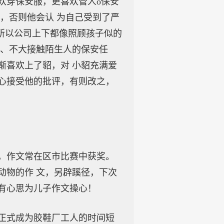
欢穿保安服，更喜欢管人o保安
，否则他会认 为自己受到了严
？所以公司上下都像照顾孩子似的
区、不大接触陌生人的保安任
渐喜欢上了貂，对 小貂充满爱
心接受他的批评，有则改之，
，作文常在区市比赛中获奖。
动物的作 文，另辟蹊径，下次
有心思为儿子作文操心！
正式成为胶鞋厂工人的时间短