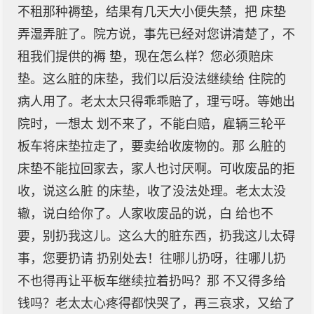
不租那种褥垫，结果有几天大小便失禁，把 床垫
弄湿弄脏了。院方说，事先已经对您讲清楚了，不
租我们提供的褥 垫，现在怎么样？您必须赔床
垫。这么脏的床垫，我们以后没法继续给 住院的
病人用了。老太太只得乖乖赔了，理亏呀。等她出
院时，一想太 划不来了，不能白赔，雇辆三轮平
板车将床垫拉走了，要卖给收废物的。那 么脏的
床垫不能拉回家去，家人也讨厌啊。可收废品的拒
收，说这么脏 的床垫，收了没法处理。老太太没
辙，说白给你了。人家收废品的说，白 给也不
要，别扔我这儿。这么大的脏东西，扔我这儿太碍
事，您要扔请 扔别处去！往哪儿扔呀，往哪儿扔
不也得再让平板车继续拉着扔吗？那 不又得多给
钱吗？老太太心疼得都快哭了，再三哀求，又给了