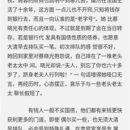
权。周蓉的财商也高明不到哪儿去，虽然在法国生
活了十余年，这方面 一点儿也不开窍,只知将钱存
到银行去，而且一向认准的是“老字号”。她 比蔡
晓光有责任心的体现，不过就是到期了会在当日转
存，若是银行代 发具有国债性质的债券，也愿意
大清早去排队买一笔。初次排队的感 觉很不好，
她回到家里对蔡晓光抱怨说，自己排在了一堆老头
老太太中 间。晓光却说:“夫人，别忘了你也六十多
岁了，跻身老夫人行列啦！” 一 句话噎得她哑口无
言。再经历时，心态摆正，竟乐于与一些老头老太
太 聊长叙短了。
有钱人一般不买国债，他们都有来钱更快
获利更多的门道，即使 偶尔买一些，也无须大清
早排队，必会受到特殊礼遇，在贵宾室享受专 属