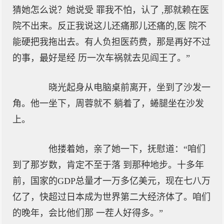
猜她怎么说？她说受 罪我不怕，认了 ,那就赖在医
院不出来。反正我说这儿还痛那儿还痛的,医 院不
能硬把我拖出去。有人负担医药费，那是再好不过
的事，最好是经 历一次车祸就去见阎王了。”
晓光起身从电脑桌前离开，坐到了沙发一
角。他一坐下，周蓉就不 躺着了，蜷腿坐在沙发
上。
他搂着她，亲了她一下，抚慰道：“咱们
到了那岁数，肯定不至于落 到那种地步。十多年
前，国家的GDP总量才一万多亿美元，现在七八万
亿了，快超过日本成为世界第二大经济体了。咱们
的晚年，会比他们那 一茬人好得多。”