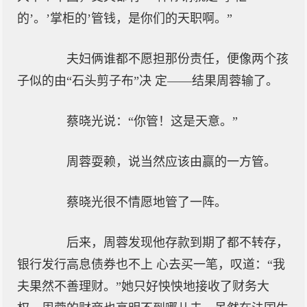
的’。’掌柜的’管钱，是你们的天职啊。”
夫妇俩谁都不愿担那份责任，便像两个孩
子似的由“石头剪子布”决 定——结果周蓉输了。
蔡晓光说：“你管！这是天意。”
周蓉耍赖，说当然应该由赢的一方管。
蔡晓光很不情愿地管了一阵。
后来，周蓉发现他存款到期了都不转存，
银行发行高息债券也不上 心去买一笔，叹道：“我
夫果然不善理财。”她只好怏怏地接收了财务大