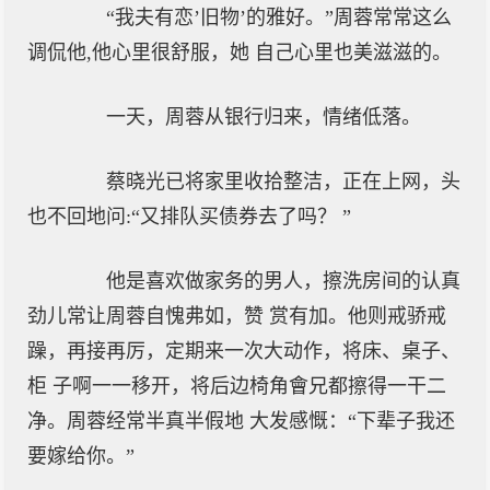
“我夫有恋’旧物’的雅好。”周蓉常常这么
调侃他,他心里很舒服，她 自己心里也美滋滋的。
一天，周蓉从银行归来，情绪低落。
蔡晓光已将家里收拾整洁，正在上网，头
也不回地问:“又排队买债券去了吗？ ”
他是喜欢做家务的男人，擦洗房间的认真
劲儿常让周蓉自愧弗如，赞 赏有加。他则戒骄戒
躁，再接再厉，定期来一次大动作，将床、桌子、
柜 子啊一一移开，将后边椅角會兄都擦得一干二
净。周蓉经常半真半假地 大发感慨：“下辈子我还
要嫁给你。”