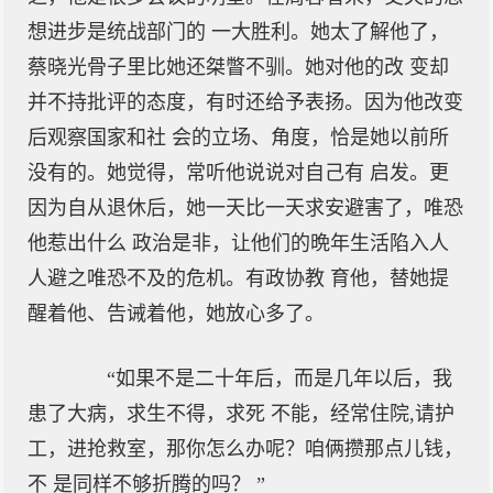
想进步是统战部门的 一大胜利。她太了解他了，
蔡晓光骨子里比她还桀瞥不驯。她对他的改 变却
并不持批评的态度，有时还给予表扬。因为他改变
后观察国家和社 会的立场、角度，恰是她以前所
没有的。她觉得，常听他说说对自己有 启发。更
因为自从退休后，她一天比一天求安避害了，唯恐
他惹出什么 政治是非，让他们的晩年生活陷入人
人避之唯恐不及的危机。有政协教 育他，替她提
醒着他、告诫着他，她放心多了。
“如果不是二十年后，而是几年以后，我
患了大病，求生不得，求死 不能，经常住院,请护
工，进抢救室，那你怎么办呢？咱俩攒那点儿钱，
不 是同样不够折腾的吗？ ”