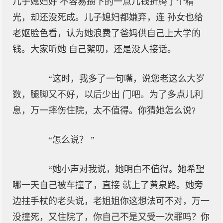
儿子媳妇好 不容易攒下的一点儿钱折腾了个精
光，却还没死成。儿子媳妇都嫌弃，连 孙女也给
老妪脸色看，认为她浪费了爸妈供自己上大学的
钱。大家听她 自己絮叨，还是没人接话。
“这时，我多了一句嘴，说您老这么大岁
数，腿脚又不好，以后少出 门吧。为了多点儿利
息，万一摔伤住院，太不值得。你猜她怎么说?
“怎么说？ ”
“她小声对我说，她明白不值得。她希望
哪一天自己被车撞了，直接 就上了黄泉路。她旁
边拄手杖的老头说，老姐姐你这想法可不对，万一
没撞死，又住院了，你自己不是又受一次罪吗？你