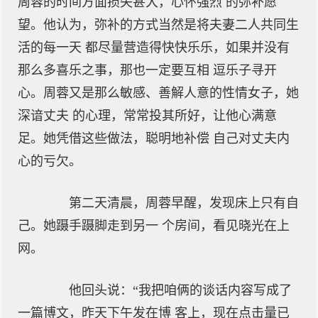
周蓉的时间方面损失甚大，心怀强烈 的弥补愿
望。他认为，弥补的方式当然是将夫妻二人共同生
活的每一天 都尽量营造得快快乐乐，如果并没有
那么多喜乐之事，那也一定要互相 逗乐子寻开
心。周蓉又是那么敏感、善解人意的性情女子，她
深谙丈夫 的心理，常常投其所好，让他心满意
足。她凭借这些做法，聪明地补偿 自己对丈夫内
心的亏欠。
第二天清晨，周蓉早醒，发现床上只有自
己。她蹑手蹑脚走到另一 个房间，看见晓光在上
网。
他回头说：“我把咱俩的谈话内容写成了
一篇博文，昨天下午发在博 客上，现在点击量已