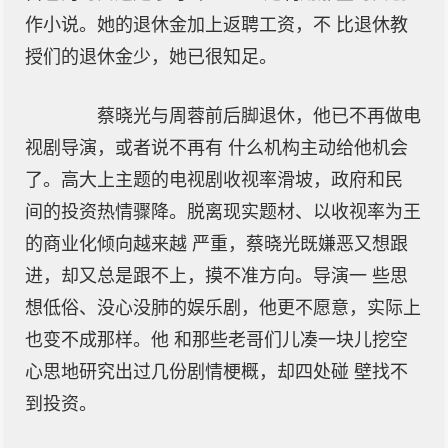
作小说。她的退休金加上返聘工资，不 比退休教
授们的退休金少，她已很知足。
蔡晓光与周蓉前后脚退休，他已不再做电
视剧导演，或者说不再有 什么机构主动给他机会
了。高大上主题的电视剧收视率滑坡，政府和民
间的投资热情骤降。脱离现实题材、以收视率为王
的商业化倾向越来越 严重，蔡晓光既嫌恶又想跟
进，却又总是跟不上，摸不准方向。导演一 些思
想低俗、没心没肺的娱乐剧，他更不愿意，实际上
也变不成那样。他 和那些老哥们儿凑一块儿挖空
心思地研究出过几份剧情梗概，却四处碰 壁找不
到投资。