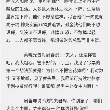
际收入加起 来，足可确保他们晩年过上本市中产
阶级的生活。大多数人退休后收入 下降，生活质
量肯定下降，他们不愿意这样。尽管他们一向更倾
向于精 神充实而非物质追求，对金钱他们既不想
理睬，又没法不理睬，诚惶诚 恐，不敢掉以轻
心。二人都不愿管钱，都想做财务总监而非主管。
蔡晓光曾对周蓉说：“夫人，还是你管
吧。我太粗心，管不好的。而 且，我见了钞票的
第一个想法那就是：为什么不把它花掉呢？我对数
字 又不敏感，见了就头晕，我尽量可持续地往家
里划拉着就行呗！谁家都 是男主外女主内嘛！”
周蓉却说:“我的夫君啊，你别忘了，咱们
大半个中国，丈夫都有一 种称谓就是’掌柜