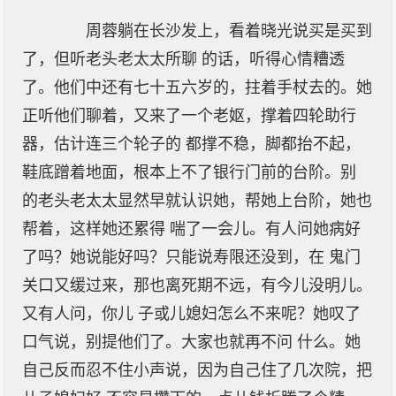
周蓉躺在长沙发上，看着晓光说买是买到
了，但听老头老太太所聊 的话，听得心情糟透
了。他们中还有七十五六岁的，拄着手杖去的。她
正听他们聊着，又来了一个老妪，撑着四轮助行
器，估计连三个轮子的 都撑不稳，脚都抬不起，
鞋底蹭着地面，根本上不了银行门前的台阶。别
的老头老太太显然早就认识她，帮她上台阶，她也
帮着，这样她还累得 喘了一会儿。有人问她病好
了吗？她说能好吗？只能说寿限还没到，在 鬼门
关口又缓过来，那也离死期不远，有今儿没明儿。
又有人问，你儿 子或儿媳妇怎么不来呢？她叹了
口气说，别提他们了。大家也就再不问 什么。她
自己反而忍不住小声说，因为自己住了几次院，把