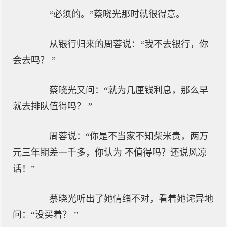
“必须的。”蔡晓光那时就很得意。
从银行归来的周蓉说：“我不去银行，你
会去吗？ ”
蔡晓光又问：“就为几厘钱利息，那么早
就去排队值得吗？ ”
周蓉说：“你是不当家不知柴米贵，两万
元三年期差一千多，你认为 不值得吗？还说风凉
话！”
蔡晓光听出了她情绪不对，看着她诧异地
问：“没买着？ ”