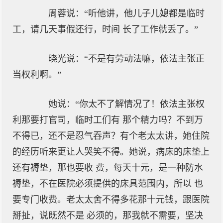
周蓉说：“听他讲，他儿子儿媳都是临时
工，请几天事假还行，时间 长了工作就丢了。”
晓光说：“不是有劳动法嘛，依法主张正
当权利啊。”
她说：“你太不了解情况了！依法主张权
利那要打官司，临时工们有 那个精力吗？不到万
不得已，还不是忍气吞声？有个老太太讲，她住院
的经历听来更让人哭笑不得。她说，病床的床垫上
还有褥垫，那也要收 费，每天十元，是一种防水
褥垫，不在医院必须提供的床具范围内，所以 也
要专门收费。老太太舍不得多花那十元钱，跟医院
掰扯，说既然不是 必须的，那我就不需要，坚决