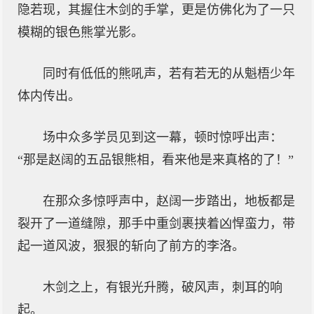
隐若现，其握住木剑的手掌，更是仿佛化为了一只
模糊的银色熊掌光影。
同时有低低的熊吼声，若有若无的从魁梧少年
体内传出。
场中众多学员见到这一幕，顿时惊呼出声：
“那是赵阔的五品银熊相，看来他是来真格的了！”
在那众多惊呼声中，赵阔一步踏出，地板都是
裂开了一道缝隙，那手中重剑裹挟着凶悍蛮力，带
起一道风波，狠狠的斩向了前方的李洛。
木剑之上，有银光升腾，破风声，刺耳的响
起。