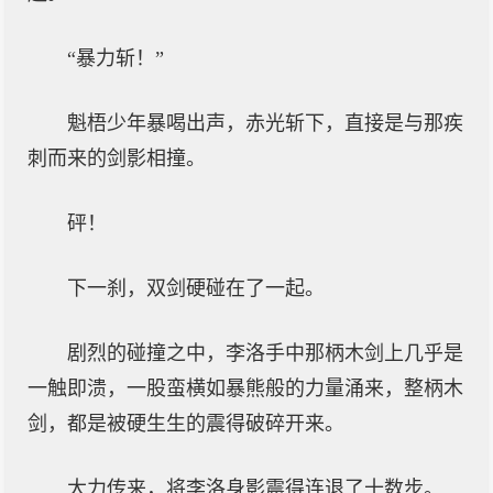
“暴力斩！”
魁梧少年暴喝出声，赤光斩下，直接是与那疾
刺而来的剑影相撞。
砰！
下一刹，双剑硬碰在了一起。
剧烈的碰撞之中，李洛手中那柄木剑上几乎是
一触即溃，一股蛮横如暴熊般的力量涌来，整柄木
剑，都是被硬生生的震得破碎开来。
大力传来，将李洛身影震得连退了十数步。