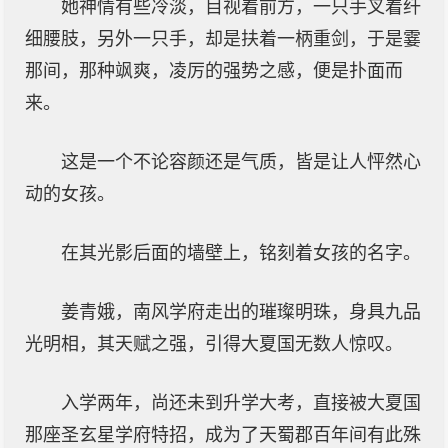
她神情有些冷淡，目视着前方，一只手叉着纤
细腰肢，另外一只手，却是扶着一柄重剑，于是霎
那间，那种飒爽，凌厉的强势之感，便是扑面而
来。
这是一个不论容颜还是气质，皆是让人怦然心
动的女孩。
在其光影后面的墙壁上，铭刻着女孩的名字。
姜青娥，南风学府走出的璀璨明珠，身具九品
光明相，其天赋之强，引得大夏国无数人惊叹。
入学两年，尚还未到升学大考，直接被大夏国
那座圣玄星学府特招，成为了天蜀郡百年间有此殊