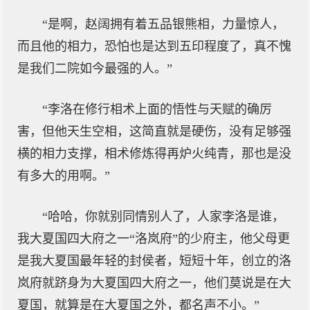
“是啊，赵阔拥有着五品银熊相，力量惊人，
而且他的相力，恐怕也是达到五印程度了，真不愧
是我们二院如今最强的人。”
“李洛在修行相术上面的悟性与天赋的确厉
害，但他天生空相，这简直就是硬伤，没有足够强
横的相力支撑，相术修炼得再炉火纯青，那也是没
有多大的用啊。”
“哈哈，你就别同情别人了，人家李洛是谁，
我大夏国四大府之一“洛岚府”的少府主，他父母更
是我大夏国最年轻的封侯者，短短十年，创立的洛
岚府就跻身为大夏国四大府之一，他们莫说是在大
夏国，就算是在大夏国之外，都名声不小。”