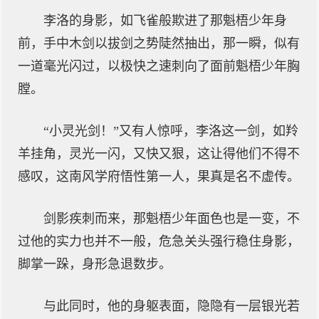
李洛的身影，如飞雀般欺进了那魁梧少年身
前，手中木剑以拔剑之势陡然抽出，那一瞬，似有
一道毫光闪过，以极快之速刺向了面前魁梧少年胸
膛。
“小灵光剑！”又有人惊呼，李洛这一剑，如羚
羊挂角，灵光一闪，又快又狠，这让得他们不得不
感叹，这南风学府悟性第一人，果真是名不虚传。
剑影疾刺而来，那魁梧少年面色也是一变，不
过他的实力也并不一般，危急关头强行稳住身影，
脚掌一跺，身形急退数步。
与此同时，他的身躯表面，隐隐有一层银光若