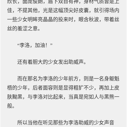
欣长，面庞俊朗，眉下双目有神，身材气质皆是上
佳，不提其他，光是这幅顶尖好皮囊，就引得场内
一些少女明眸亮晶晶的投来时，眼含秋波，带着丝
丝的羞涩之意。
“李洛，加油！”
还有着胆大的少女发出助威声。
而在那名为李洛的少年前方，则是一名身躯魁
梧的少年，后者面容则是显得粗犷不少，再加上皮
肤黝黑，与李洛对比起来，当真是宛如人与黑熊一
般。
所以当他在听见那些为李洛助威的少女声音