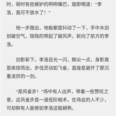
时，顿时有些嫉妒的咧咧嘴巴，旋即喝道：“李
洛，我可不放水了！”
他一步踏出，地板都是抖动了一下，手中木剑
划破空气，隐隐的带起了破风声，斩向了前方的李
洛。
剑影斩下，李洛目光一闪，脚尖一点，身影竟
是疾掠而出，步伐灵动如飞雀，直接是避开了那沉
重凌厉的一剑。
“是风雀步！”场中有人出声，带着一些赞叹之
意，这风雀步是一道低阶相术，在场会的人不少，
可却鲜有人能够如李洛这般娴熟。