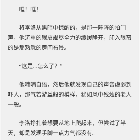
哐！哐！
将李洛从黑暗中惊醒的，是那一阵阵的拍门
声，他沉重的眼皮竭尽全力的缓缓睁开，印入眼帘
的是那熟悉的房间布景。
“这是...怎么了？”
他喃喃自语，然后他就发现自己的声音虚弱到
吓人，那气若游丝般的模样，犹如风中残烛的老人
一般。
李洛挣扎着想要从地上爬起来，但尝试了半
天，却是发现手脚一点力气都没有。