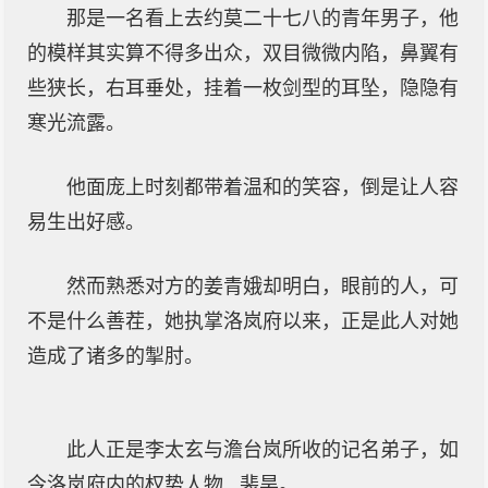
那是一名看上去约莫二十七八的青年男子，他
的模样其实算不得多出众，双目微微内陷，鼻翼有
些狭长，右耳垂处，挂着一枚剑型的耳坠，隐隐有
寒光流露。
他面庞上时刻都带着温和的笑容，倒是让人容
易生出好感。
然而熟悉对方的姜青娥却明白，眼前的人，可
不是什么善茬，她执掌洛岚府以来，正是此人对她
造成了诸多的掣肘。
此人正是李太玄与澹台岚所收的记名弟子，如
今洛岚府内的权势人物...裴昊。