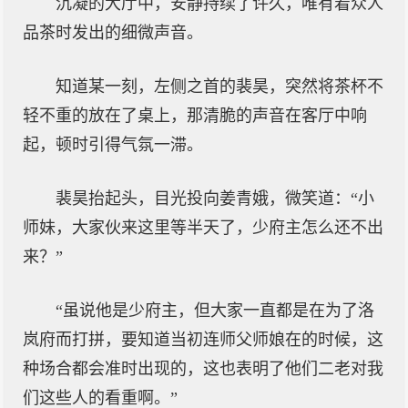
沉凝的大厅中，安静持续了许久，唯有着众人
品茶时发出的细微声音。
知道某一刻，左侧之首的裴昊，突然将茶杯不
轻不重的放在了桌上，那清脆的声音在客厅中响
起，顿时引得气氛一滞。
裴昊抬起头，目光投向姜青娥，微笑道：“小
师妹，大家伙来这里等半天了，少府主怎么还不出
来？”
“虽说他是少府主，但大家一直都是在为了洛
岚府而打拼，要知道当初连师父师娘在的时候，这
种场合都会准时出现的，这也表明了他们二老对我
们这些人的看重啊。”