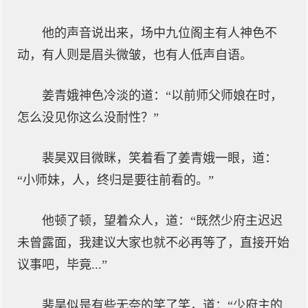
他的声音说出来，场中九位阁主有人神色不
动，有人则是眉头微皱，也有人低声自语。
姜青娥神色冷淡的道：“以前师父师娘在时，
怎么没见你这么没耐性？”
裴昊双目微眯，笑着看了姜青娥一眼，道：
“小师妹，人，终归是要往前看的。”
他顿了顿，望着众人，道：“既然少府主迟迟
未曾露面，我建议大家也就不必再等了，直接开始
议事吧，毕竟...”
裴昊似是有些无奈的笑了笑，道：“少府主的