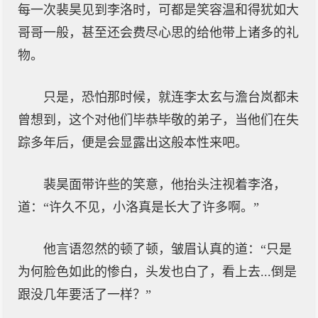
每一次裴昊见到李洛时，可都是笑容温和得犹如大
哥哥一般，甚至还会费尽心思的给他带上诸多的礼
物。
只是，恐怕那时候，就连李太玄与澹台岚都未
曾想到，这个对他们毕恭毕敬的弟子，当他们在失
踪多年后，便是会显露出这般本性来吧。
裴昊面带许些的笑意，他抬头注视着李洛，
道：“许久不见，小洛真是长大了许多啊。”
他言语忽然的顿了顿，皱眉认真的道：“只是
为何脸色如此的惨白，头发也白了，看上去...倒是
跟没几年要活了一样？”