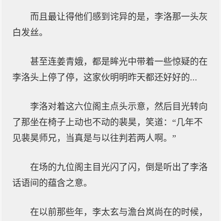
而且最让得他们感到诧异的是，李洛那一头灰
白发丝。
甚至连姜青娥，都是眸光中带着一些惊疑的在
李洛头上停了停，这家伙明明昨天都还好好的...
李洛对着这六位阁主点头示意，然后目光转向
了那坐在椅子上动也不动的裴昊，笑道：“几年不
见裴昊师兄，当真是与以往判若两人啊。”
在场的九位阁主目光闪了闪，倒是听出了李洛
话语间的蕴含之意。
在以前那些年，李太玄与澹台岚尚在的时候，