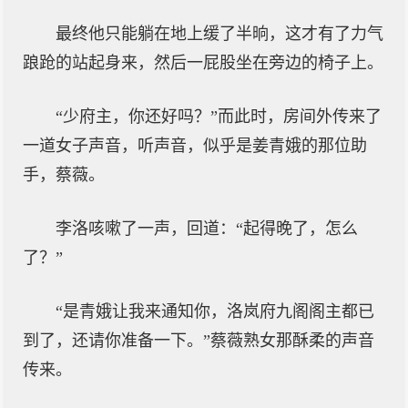
最终他只能躺在地上缓了半晌，这才有了力气
踉跄的站起身来，然后一屁股坐在旁边的椅子上。
“少府主，你还好吗？”而此时，房间外传来了
一道女子声音，听声音，似乎是姜青娥的那位助
手，蔡薇。
李洛咳嗽了一声，回道：“起得晚了，怎么
了？”
“是青娥让我来通知你，洛岚府九阁阁主都已
到了，还请你准备一下。”蔡薇熟女那酥柔的声音
传来。