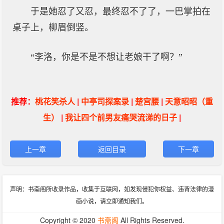
于是她忍了又忍，最终忍不了了，一巴掌拍在
桌子上，柳眉倒竖。
“李洛，你是不是不想让老娘干了啊？”
推荐：
桃花笑杀人
|
中亭司探案录
|
楚宫腰
|
天意昭昭（重
生）
|
我让四个前男友痛哭流涕的日子
|
上一章
返回目录
下一章
声明：书斋阁所收录作品，收集于互联网，如发现侵犯你权益、违背法律的漫
画小说，请立即通知我们。
Copyright © 2020
书斋阁
All Rights Reserved.