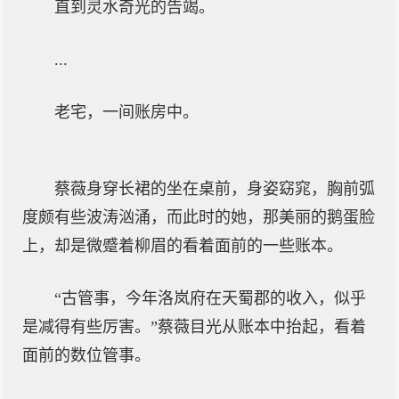
直到灵水奇光的告竭。
...
老宅，一间账房中。
蔡薇身穿长裙的坐在桌前，身姿窈窕，胸前弧
度颇有些波涛汹涌，而此时的她，那美丽的鹅蛋脸
上，却是微蹙着柳眉的看着面前的一些账本。
“古管事，今年洛岚府在天蜀郡的收入，似乎
是减得有些厉害。”蔡薇目光从账本中抬起，看着
面前的数位管事。