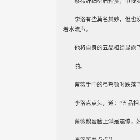
蔡薇纤细柳眉轻挑，审视着
李洛有些莫名其妙，但也
着水流声。
他将自身的五品相给显露
啪。
蔡薇手中的弓弩顿时跌落下
李洛点点头，道：“五品相
蔡薇鹅蛋脸上满是震惊，