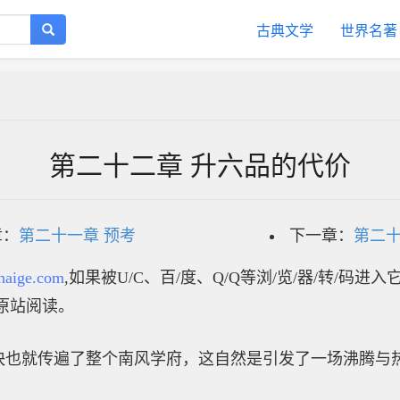
古典文学
世界名著
第二十二章 升六品的代价
章：
第二十一章 预考
下一章：
第二十
haige.com
,如果被U/C、百/度、Q/Q等浏/览/器/转/码进
原站阅读。
快也就传遍了整个南风学府，这自然是引发了一场沸腾与