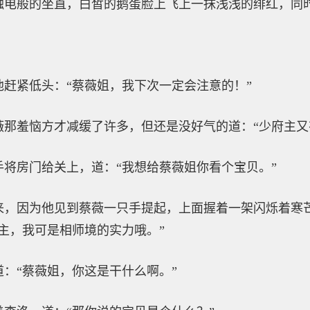
触电般的坐直，白皙的鹅蛋脸上飞上一抹浅浅的绯红，同
赶紧低头：“蔡薇姐，我下次一定会注意的！”
薇那羞恼方才减缓了许多，但还是没好气的道：“少府主又
将房门给关上，道：“我想给蔡薇姐你看个宝贝。”
来，因为他见到蔡薇一只手提起，上面握着一架闪烁着寒
主，我可是相师境的实力哦。”
：“蔡薇姐，你这是干什么啊。”