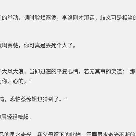
前的举动，顿时脸颊滚烫，李洛刚才那话，歧义可是相当
。
薇啊蔡薇，你可真是丢死个人了。
少大风大浪，当即迅速的平复心情，若无其事的笑道：“
你开心的。”
情，恐怕蔡薇姐也猜到了。”
柳眉轻轻蹙起。
五品的灵水奇光，我父母留下的此物，需要灵水奇光不断