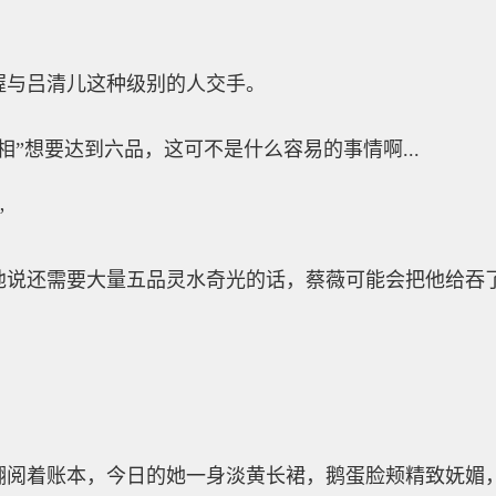
握与吕清儿这种级别的人交手。
相”想要达到六品，这可不是什么容易的事情啊...
”
他说还需要大量五品灵水奇光的话，蔡薇可能会把他给吞
翻阅着账本，今日的她一身淡黄长裙，鹅蛋脸颊精致妩媚