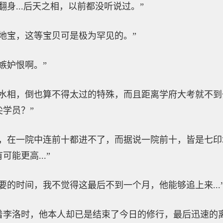
身...后天之相，以前都没听说过。”
地宝，这等宝贝可是极为罕见的。”
嫉妒恨啊。”
品水相，倒也算不得太过的特殊，而且距离学府大考就不
学员？”
人，在一院中连前十都进不了，而据说一院前十，皆是七
能更高...”
要的时间，我不觉得这最后不到一个月，他能够追上来...
着李洛时，他本人却已是结束了今日的修行，最后迅速的