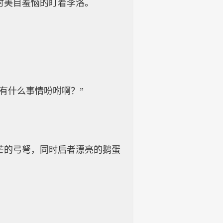
时美目羞恼的盯着李洛。
有什么事情吩咐啊？”
芒的弓弩，同时后者漂亮的鹅蛋