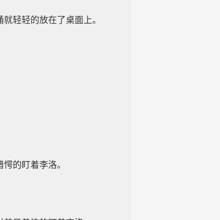
涌就轻轻的放在了桌面上。
错愕的盯着李洛。