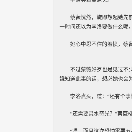
李洛笑着点点头。
蔡薇恍然，旋即想起她先
一时间还以为李洛要做什么呢
她心中忍不住的羞愤，蔡
不过蔡薇好歹也是见过不
娥知道此事的话，想必她也会为
李洛点头，道：“还有个事
“还需要灵水奇光？”蔡薇
“嗯，而且这次恐怕需要