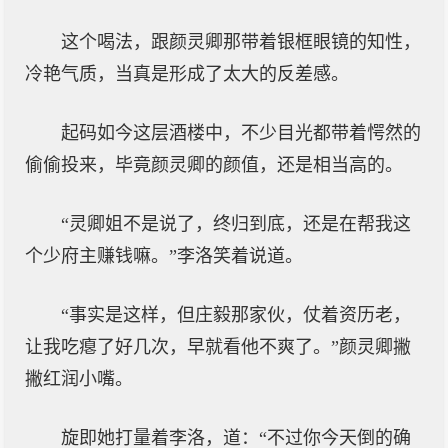
这个喝法，跟颜灵卿那带着银框眼镜的知性，
冷艳气质，当真是形成了太大的反差感。
起码如今这层酒楼中，不少目光都带着愕然的
偷偷投来，毕竟颜灵卿的颜值，还是相当高的。
“灵卿姐不是说了，终归到底，还是在帮我这
个少府主赚钱嘛。”李洛笑着说道。
“事实是这样，但庄毅那家伙，仗着资历老，
让我吃瘪了好几次，早就看他不爽了。”颜灵卿撇
撇红润小嘴。
旋即她打量着李洛，道：“不过你今天倒的确