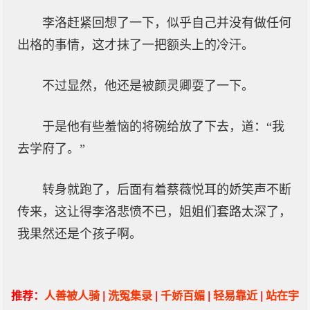
李洛赶紧回想了一下，似乎自己并没有做任何
出格的事情，这才抹了一把额头上的冷汗。
不过显然，他还是被颜灵卿耍了一下。
于是他有些羞恼的将碗给放了下去，道：“我
去学府了。”
转身就跑了，后面有着蔡薇悦耳的娇笑声不断
传来，这让得李洛悲愤不已，姐姐们套路太深了，
我果然还是个孩子啊。
推荐：
人善被人骑
|
洗冤集录
|
千娇百媚
|
轻易靠近
|
站在宇