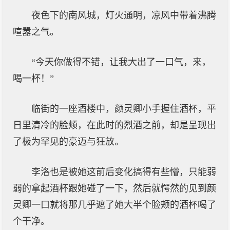
夜色下的南风城，灯火通明，凉风中带着沸腾
喧嚣之气。
“今天你做得不错，让我大出了一口气，来，
喝一杯！”
临街的一座酒楼中，颜灵卿小手握住酒杯，平
日里清冷的脸颊，在此时的烈酒之前，却是呈现出
了极为罕见的豪迈与狂放。
李洛也是被她这前后变化搞得有些懵，只能弱
弱的拿起酒杯跟她碰了一下，然后就愕然的见到颜
灵卿一口就将那几乎遮了她大半个脸颊的酒杯喝了
个干净。