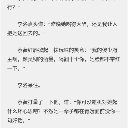
行？”
李洛点头道：“昨晚她喝得大醉，还是我让人
把她送回去的。”
蔡薇红唇掀起一抹玩味的笑意：“我的傻少府
主啊，颜灵卿的酒量，喝翻十个你，她脸都不带红
一下。”
李洛呆住。
蔡薇打量了一下他，道：“你可没趁机对她起
什么坏心思吧？不然她一辈子都在青娥面前没你一
句好话。”