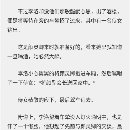
不过李洛却没他们那般龌龊心思，出了酒楼，
便是将等待在旁的车辇招了过来，其中有一名侍女
钻出。
这是颜灵卿来时就准备好的，看来她早就知道
一旦喝酒，她必然大醉。
李洛小心翼翼的将颜灵卿抱进车厢，然后嘱咐
了一下侍女：“将颜副会长送回家中。”
侍女恭敬的应下，最后驾车远去。
街道上，李洛望着车辇没入灯火通明中，也是
伸了一个懒腰，他想起了先前与颜灵卿的交谈，最