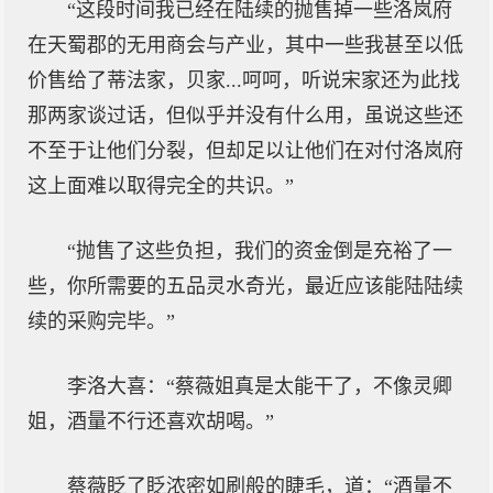
“这段时间我已经在陆续的抛售掉一些洛岚府
在天蜀郡的无用商会与产业，其中一些我甚至以低
价售给了蒂法家，贝家...呵呵，听说宋家还为此找
那两家谈过话，但似乎并没有什么用，虽说这些还
不至于让他们分裂，但却足以让他们在对付洛岚府
这上面难以取得完全的共识。”
“抛售了这些负担，我们的资金倒是充裕了一
些，你所需要的五品灵水奇光，最近应该能陆陆续
续的采购完毕。”
李洛大喜：“蔡薇姐真是太能干了，不像灵卿
姐，酒量不行还喜欢胡喝。”
蔡薇眨了眨浓密如刷般的睫毛，道：“酒量不