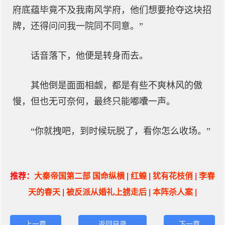
府底蕴毕竟不及我南风学府，他们想要抢夺这块招
牌，还得问问我一院同不同意。”
话音落下，他便是转身而去。
其他倒是面面相觑，都是有些不爽林风的傲
慢，但也无可奈何，最终只能嘟囔一声。
“你就拽吧，到时候玩脱了，看你怎么收场。”
推荐：
大秦帝国第二部 国命纵横
|
红蝗
|
犹有花枝俏
|
李春
天的春天
|
被反派从婚礼上掳走后
|
本阵杀人案
|
上一章
返回目录
下一章