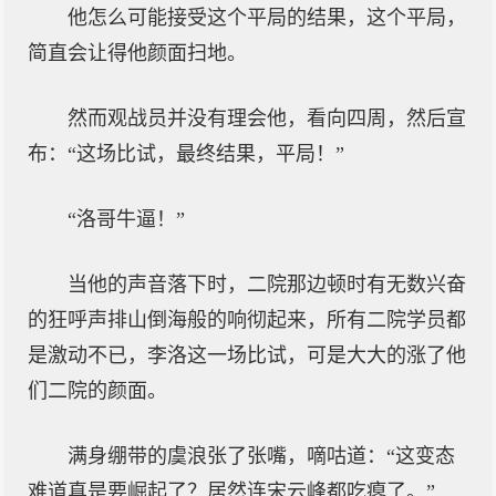
他怎么可能接受这个平局的结果，这个平局，
简直会让得他颜面扫地。
然而观战员并没有理会他，看向四周，然后宣
布：“这场比试，最终结果，平局！”
“洛哥牛逼！”
当他的声音落下时，二院那边顿时有无数兴奋
的狂呼声排山倒海般的响彻起来，所有二院学员都
是激动不已，李洛这一场比试，可是大大的涨了他
们二院的颜面。
满身绷带的虞浪张了张嘴，嘀咕道：“这变态
难道真是要崛起了？居然连宋云峰都吃瘪了。”