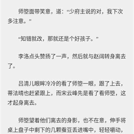
师箜面带笑意，道：“少府主说的对，我下次
多注意。”
“知错就改，那就还是个好孩子。”
李洛点头赞扬了一声，然后就与赵阔转身离去
了。
吕清儿眼眸冷冷的看了师箜一眼，跟了上去，
蒂法晴也赶紧跟上，而宋云峰先是看了看师箜，这
才起身离去。
师箜望着他们离去的身影，也不在意，伸手将
桌上盘子中剩下的几颗蚕豆丢进嘴中，轻轻嚼动，