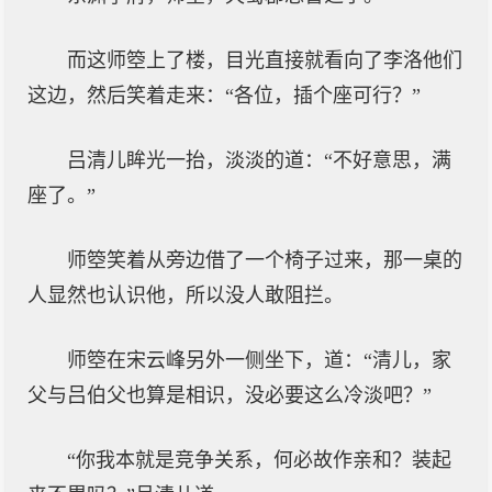
而这师箜上了楼，目光直接就看向了李洛他们
这边，然后笑着走来：“各位，插个座可行？”
吕清儿眸光一抬，淡淡的道：“不好意思，满
座了。”
师箜笑着从旁边借了一个椅子过来，那一桌的
人显然也认识他，所以没人敢阻拦。
师箜在宋云峰另外一侧坐下，道：“清儿，家
父与吕伯父也算是相识，没必要这么冷淡吧？”
“你我本就是竞争关系，何必故作亲和？装起