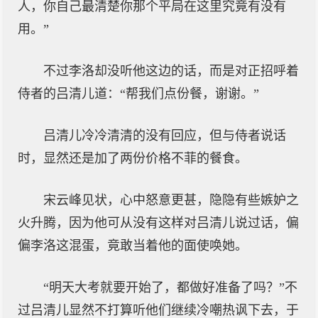
人，你自己最清楚你那个平局在这里究竟有没有
用。”
不过李洛却没听他这边的话，而是对正招呼着
侍者的吕清儿道：“帮我们点份餐，谢谢。”
吕清儿冷冷清清的没有回应，但与侍者说话
时，显然还是加了两份价格不菲的餐食。
宋云峰见状，心中怒意更甚，隐隐有些嫉妒之
火升腾，因为他可从没有这样对吕清儿说过话，偏
偏李洛这混蛋，竟敢当着他的面使唤她。
“明天大考就要开始了，都做好准备了吗？”不
过吕清儿显然不打算听他们继续冷嘲热讽下去，于