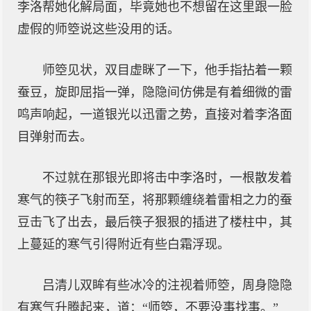
李洛帮她化解局面，毕竟她也不想留在这里跟一脸
虚假的师箜说这些没用的话。
师箜见状，双目虚眯了一下，他手指拈着一颗
蚕豆，旋即屈指一弹，隐隐间仿佛是有着细微的雷
鸣声响起，一道银光以迅雷之势，直接对着李洛面
目弹射而去。
不过就在那银光即将击中李洛时，一根散发着
寒气的筷子飞射而至，将那颗缠绕着雷相之力的蚕
豆击飞了出去，最后筷子狠狠的插进了楼柱中，其
上蔓延的寒气引得附近有些白霜浮现。
吕清儿双眸有些冰冷的注视着师箜，周身隐隐
有寒气升腾起来，道：“师箜，不要没事找事。”