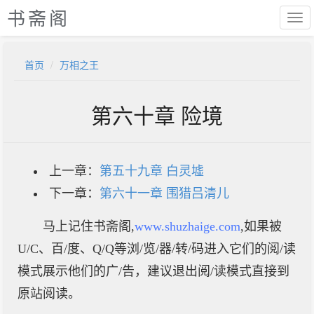
书斋阁
首页
万相之王
第六十章 险境
上一章：
第五十九章 白灵墟
下一章：
第六十一章 围猎吕清儿
马上记住书斋阁,
www.shuzhaige.com
,如果被
U/C、百/度、Q/Q等浏/览/器/转/码进入它们的阅/读
模式展示他们的广/告，建议退出阅/读模式直接到
原站阅读。