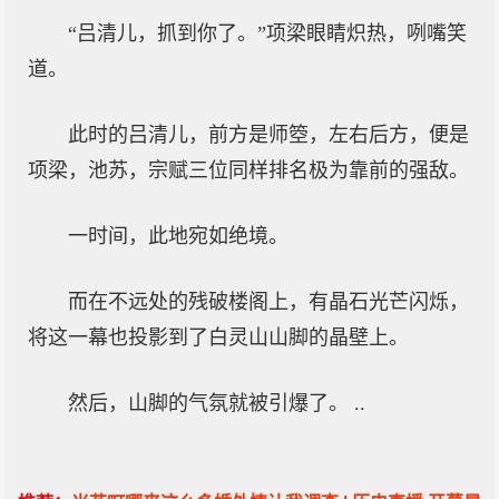
“吕清儿，抓到你了。”项梁眼睛炽热，咧嘴笑
道。
此时的吕清儿，前方是师箜，左右后方，便是
项梁，池苏，宗赋三位同样排名极为靠前的强敌。
一时间，此地宛如绝境。
而在不远处的残破楼阁上，有晶石光芒闪烁，
将这一幕也投影到了白灵山山脚的晶壁上。
然后，山脚的气氛就被引爆了。 ..