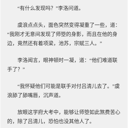
“有什么发现吗？”李洛问道。
虞浪点点头，面色突然变得凝重了一些，道：
“我刚才无意间发现了师箜的身影，而且在他的身
边，竟然还有着项梁，池苏，宗赋三人。”
李洛闻言，眼神顿时一凝，道：“他们难道联
手了？”
“我怀疑他们可能是联手对付吕清儿去了。”虞
浪舔了舔嘴唇，沉声道。
放眼这学府大考中，能够让师箜如此煞费苦心
的，除了吕清儿，恐怕也没其他人了。