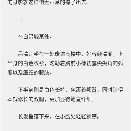
的身影就这样悄无声息的掠了出去。
...
在白灵墟某处。
吕清儿坐在一处废墟高楼中，她容颜清丽，上
半身的白色衣衫，勾勒着胸前小荷初露尖尖角的弧
度以及细细的腰肢。
下半身则是白色长裤，包裹着翘臀，同时让得
本就修长的双腿，更加显得笔直纤细。
长发垂落下来，在小腰处轻轻飘荡。