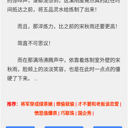
的惊哗声，谁都没想到，这溪阳屋竟然真的赶在时
间抵达之前，将五品灵水给炼制了出来！
而且，那淬炼力，比之前的宋秋雨还要更高！
简直不可思议！
而在那满场沸腾声中，依靠着炼制室外壁的宋
秋雨，脸颊上的淡淡笑容，也是在此时一点点的僵
硬了下来。 ..
推荐：
将军穿成绿茶婊
|
想偷就偷
|
才不要和老板谈恋爱
|
愤怒值爆表
|
巧联珠
|
国企秀
|