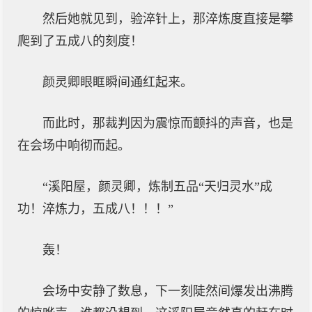
然后她就见到，验淬针上，那淬炼度直接是攀
爬到了五成八的刻度！
颜灵卿眼眶瞬间通红起来。
而此时，那裁判因为震惊而颤抖的声音，也是
在会场中响彻而起。
“溪阳屋，颜灵卿，炼制五品“天归灵水”成
功！淬炼力，五成八！！！”
轰！
会场中安静了数息，下一刻陡然间爆发出沸腾