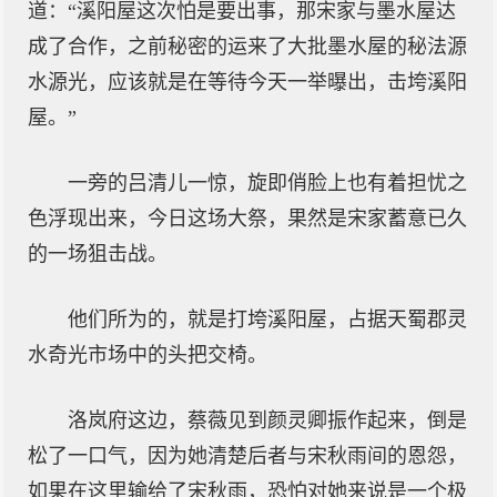
道：“溪阳屋这次怕是要出事，那宋家与墨水屋达
成了合作，之前秘密的运来了大批墨水屋的秘法源
水源光，应该就是在等待今天一举曝出，击垮溪阳
屋。”
一旁的吕清儿一惊，旋即俏脸上也有着担忧之
色浮现出来，今日这场大祭，果然是宋家蓄意已久
的一场狙击战。
他们所为的，就是打垮溪阳屋，占据天蜀郡灵
水奇光市场中的头把交椅。
洛岚府这边，蔡薇见到颜灵卿振作起来，倒是
松了一口气，因为她清楚后者与宋秋雨间的恩怨，
如果在这里输给了宋秋雨，恐怕对她来说是一个极