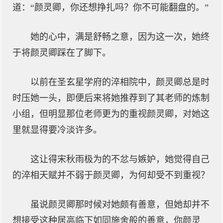
道：“颜灵卿，你还想挣扎吗？你不可能翻盘的。”
她的心中，满是舒畅之意，因为这一次，她终
于将颜灵卿踩在了脚下。
以前在圣玄星学府的淬相院中，颜灵卿总是时
时压她一头，即便后来将她推荐到了其老师的炼制
小组，但明显那位老师更为的重视颜灵卿，对她这
里就显得要冷淡许多。
这让得宋秋雨极为的不忿与嫉妒，她觉得自己
的淬相天赋并不弱于颜灵卿，为何却受不到重视？
虽说颜灵卿那时候对她颇有善意，但她却并不
想接受这种居高临下如同施舍般的善意，你颜灵